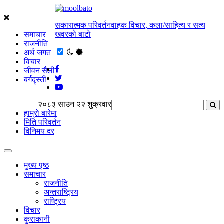
सकारात्मक परिवर्तनवाहक विचार, कला/साहित्य र सत्य
खवरको बाटाे
समाचार
राजनीति
अर्थ जगत
विचार
जीवन सैली
बर्गदृस्ती
२०८३ साउन २२ शुक्रवार
हाम्राे बारेमा
मिति परिवर्तन
विनिमय दर
मुख्य पृष्ठ
समाचार
राजनीति
अन्तराष्ट्रिय
राष्ट्रिय
विचार
कुराकानी