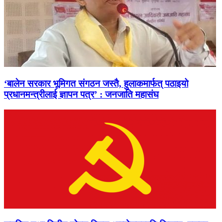
‘बालेन सरकार भूमिगत संगठन जस्तै, हुलाकमार्फत् पठाइयो
प्रधानमन्त्रीलाई ज्ञापन पत्र’ : जनजाति महासंघ