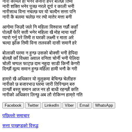
नारी कोमल हो भनेर कसरी हेपेर बोल्छौ तिमी
नारी शक्ति भनेर पुज्छ नरले दूर्गा र काली भनी
नारीसाथ विना नचल्छ घर यो चल्दैन सत्ता पनि
नारी कै बलमा चलेछ नर त्यो मातेर मत्ता बनी
आगोमा जिउदै जले नि महिला विश्वास गर्छौ कहाँ
पोल्छौं फेरि सती भनेर महिला खै मोह माया यहाँ
प्यारो गर्नु परे तिमी त घरकी लक्ष्मी र माता अरे
चल्दा झोक तिमी विना तलवकी दासी समानै हरे
बोलाकी घरमा न हुन्छ उसको बोक्सी भनी हेपिदा
बोल्छौ काँ विधवा अवाल वनिता चोर्नी भनी पेलिदा
चोली चप्पल फाट्छ दाम नहुदा साडी किनौं केगरी
दिन्छौं मूल्य समान हुन्छ महिला हामी भनौ के गरी
हाम्रो खै अधिकार यो मुलुकमा बेचिन्छ चेलीहरु
नारीको छ बजारभाउ घरमा जारी तिरिन्छन् बरु
ठान्छौं बस्तु समान आज नर हो बाधी रहन्छौं कति
नारीको अधिकार लिन्छु अब लौ रोकिन्न हाम्रो गति
Facebook
Twitter
LinkedIn
Viber
Email
WhatsApp
Post
पछिल्लाे समाचार
navigation
सत्ता पाखण्डको विरुद्ध