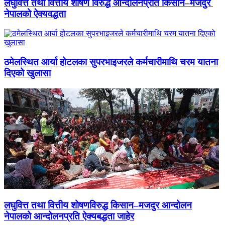
लघुवित्त तथा वित्तीय शोषण विरुद्ध आन्दोलनप्रति किसान–मजदुर
नेपालको ऐक्यवद्धता
ठमेलस्थित आर्या होटलका सुपरभाइजरले कर्मचारीमाथि चरम यातना
दिएको खुलासा
लघुवित्त तथा वित्तीय शोषणविरुद्ध किसान–मजदुर आन्दोलन
नेपालको आन्दोलनप्रति ऐक्यबद्धता जाहेर