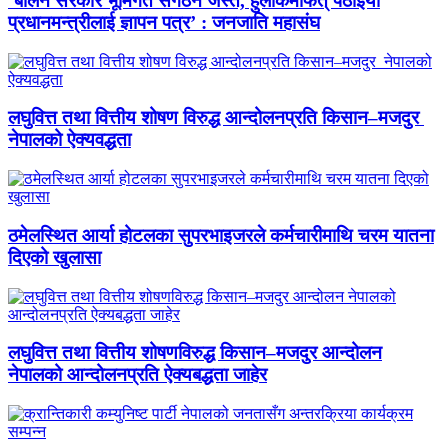
‘बालेन सरकार भूमिगत संगठन जस्तै, हुलाकमार्फत् पठाइयो
प्रधानमन्त्रीलाई ज्ञापन पत्र’ : जनजाति महासंघ
लघुवित्त तथा वित्तीय शोषण विरुद्ध आन्दोलनप्रति किसान–मजदुर
नेपालको ऐक्यवद्धता
ठमेलस्थित आर्या होटलका सुपरभाइजरले कर्मचारीमाथि चरम यातना
दिएको खुलासा
लघुवित्त तथा वित्तीय शोषणविरुद्ध किसान–मजदुर आन्दोलन
नेपालको आन्दोलनप्रति ऐक्यबद्धता जाहेर