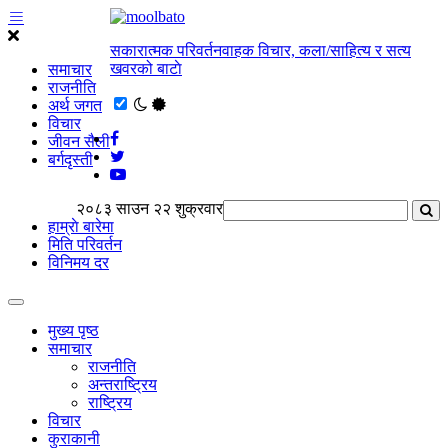
सकारात्मक परिवर्तनवाहक विचार, कला/साहित्य र सत्य
खवरको बाटाे
समाचार
राजनीति
अर्थ जगत
विचार
जीवन सैली
बर्गदृस्ती
२०८३ साउन २२ शुक्रवार
हाम्राे बारेमा
मिति परिवर्तन
विनिमय दर
मुख्य पृष्ठ
समाचार
राजनीति
अन्तराष्ट्रिय
राष्ट्रिय
विचार
कुराकानी