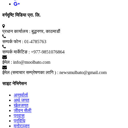
वर्गदृष्टि मिडिया प्रा. लि.
प्रधान कार्यालय :
बुद्धनगर, काठमाडाैं
सम्पर्क फाेन :
01-4785763
सम्पर्क मार्केटिङ :
+977-9851076864
ईमेल :
info@moolbato.com
ईमेल (समाचार सम्प्रेषणका लागि ) :
newsmulbato@gmail.com
साइट नेभिगेसन
अन्तर्वार्ता
अर्थ जगत
खेलजगत
जीवन सैली
प्रवास
प्रविधि
मनोरञ्जन