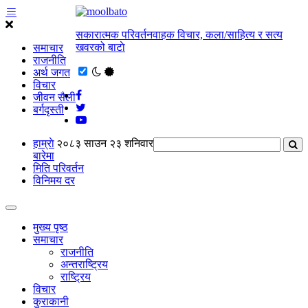
सकारात्मक परिवर्तनवाहक विचार, कला/साहित्य र सत्य
खवरको बाटाे
समाचार
राजनीति
अर्थ जगत
विचार
जीवन सैली
बर्गदृस्ती
हाम्राे
२०८३ साउन २३ शनिवार
बारेमा
मिति परिवर्तन
विनिमय दर
मुख्य पृष्ठ
समाचार
राजनीति
अन्तराष्ट्रिय
राष्ट्रिय
विचार
कुराकानी