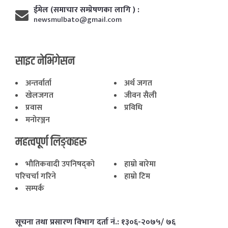
ईमेल (समाचार सम्प्रेषणका लागि ) :
newsmulbato@gmail.com
साइट नेभिगेसन
अन्तर्वार्ता
अर्थ जगत
खेलजगत
जीवन सैली
प्रवास
प्रविधि
मनोरञ्जन
महत्वपूर्ण लिङ्कहरू
भाैतिकवादी उपनिषद्काे
हाम्राे बारेमा
परिचर्चा गरिने
हाम्राे टिम
सम्पर्क
सूचना तथा प्रसारण विभाग दर्ता नं.: १३०६-२०७५/ ७६