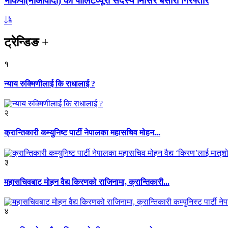
भाकपा(माओवादी) का पोलिटव्यूरो सदस्य मिसिर बेसारा गिरफ्तार
ट्रेन्डिङ
+
१
न्याय रुक्मिणीलाई कि राधालाई ?
२
क्रान्तिकारी कम्युनिष्ट पार्टी नेपालका महासचिव मोहन...
३
महासचिवबाट मोहन वैद्य किरणको राजिनामा, क्रान्तिकारी...
४