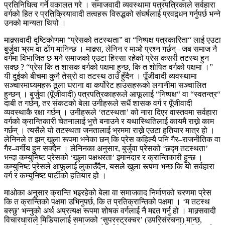
प्रतिनिधित्व गर्ने वकालत गरे । समाजवादी व्यवस्थामा पत्रपत्रिकाले सर्वहारा
वर्गको हित र प्रतिक्रियावादी तत्वहरू विरुद्धको संघर्षलाई प्रवद्र्धन गर्नुपर्छ भन्ने
उनको मान्यता थियो ।
माक्र्सवादी दृष्टिकोणमा “प्रेसको तटस्थता” वा “निष्पक्ष पत्रकारिता“ लाई एउटा
बुर्जुवा भ्रम वा ढोंग मानिन्छ । माक्र्स, लेनिन र माओे प्रश्न गर्छन्– जब समाज नै
वर्गमा विभाजित छ भने समाजको एउटा हिस्सा रहेको प्रेस कसरी तटस्थ हुन
सक्छ ? “प्रेस कि त शासक वर्गको पक्षमा हुन्छ, कि त शोषित वर्गको पक्षमा ।”
यी दुईको बीचमा कुनै तेस्रो वा तटस्थ ठाउँ हुँदैन । पूँजीवादी व्यवस्थामा
सञ्चारमाध्यमहरू ठूला घराना वा कर्पोरेट हाउसहरूको लगानीमा सञ्चालित
हुन्छन् । बुर्जुवा (पूँजीवादी) पत्रपत्रिकाहरूले आफूलाई “निष्पक्ष“ वा “स्वतन्त्र“
दाबी त गर्छन्, तर संकटको बेला उनीहरूले सधैं शासक वर्ग र पूँजीवादी
व्यवस्थाकै रक्षा गर्छन् । उनीहरूले ‘तटस्थता’ को नारा दिएर वास्तवमा सर्वहारा
वर्गको क्रान्तिकारी चेतनालाई भुत्ते बनाउने र यथास्थितिलाई कायमै राख्ने काम
गर्छन् । त्यसैले यो तटस्थता जनतालाई भ्रममा राख्ने एउटा हतियार मात्र हो ।
लेनिनले त झन् खुला रूपमा भनेका छन् कि प्रेस कहिल्यै पनि गैर–राजनीतिक वा
गैर–वर्गीय हुन सक्दैन । लेनिनका अनुसार, बुर्जुवा प्रेसको ‘छद्म तटस्थता’
भन्दा कम्युनिष्ट प्रेसको ‘खुला पक्षधरता’ इमानदार र क्रान्तिकारी हुन्छ ।
कम्युनिष्ट प्रेसले आफूलाई लुकाउँदैन, यसले खुला रूपमा भन्छ कि यो सर्वहारा
वर्ग र कम्युनिष्ट पार्टीको हतियार हो ।
माओका अनुसार क्रान्ति भइरहेको बेला वा समाजवाद निर्माणको चरणमा प्रेस
कि त क्रान्तिको पक्षमा उभिनुपर्छ, कि त प्रतिक्रान्तिको पक्षमा । ‘म तटस्थ
बस्छु’ भन्नुको अर्थ अप्रत्यक्ष रूपमा शोषक वर्गलाई नै मद्दत गर्नु हो । माक्र्सवादी
विचारधाराले मिडियालाई समाजको ‘सुपरस्ट्रक्चर’ (उपरिसंरचना) मान्छ,