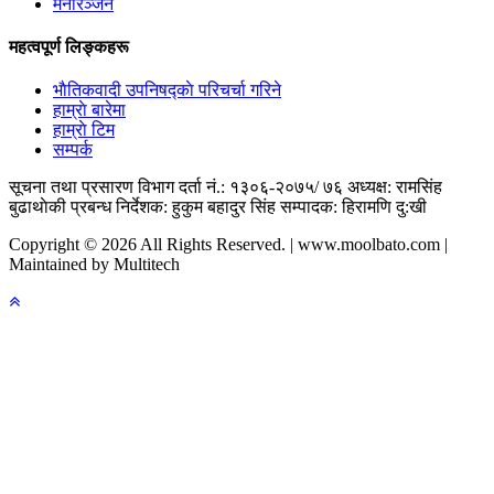
मनोरञ्जन
महत्वपूर्ण लिङ्कहरू
भाैतिकवादी उपनिषद्काे परिचर्चा गरिने
हाम्राे बारेमा
हाम्राे टिम
सम्पर्क
सूचना तथा प्रसारण विभाग दर्ता नं.: १३०६-२०७५/ ७६
अध्यक्ष: रामसिंह
बुढाथाेकी
प्रबन्ध निर्देशक: हुकुम बहादुर सिंह
सम्पादक: हिरामणि दु:खी
Copyright © 2026 All Rights Reserved. | www.moolbato.com |
Maintained by Multitech