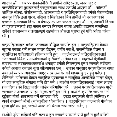
आएका छौं । स्थापपनाकालदेखि नै हामीले राष्ट्रियता, जनतन्त्र र
जनजीविकाका मुद्दाहरुलाई प्रमुखताका साथ उठाउँदै आएका छौं । चौतर्फी
आर्थिक संकट, संशोधनवादी, अवसरवादी र प्रतिक्रियावादी वर्गको घेराबन्दीका
बाबजुद निकै ठूलो श्रम, पसिना र मिहनेतका बिच हामीले यो प्रकाशनको
प्राणलाई आजका दिनसम्म बँचाएर ल्याउन सफल भएका छौं । र, आगामी दिनमा
यो प्रकाशनलाई अझ सबल बनाएर निरन्तर रुपमा अगाडि बढाउन सम्बन्धित
सबैको रचनात्मक र उत्साहपूर्ण सहयोग र हौसला प्राप्त हुने पनि अपेक्षा गरेका
छौं ।
पत्रपत्रिकाहरु भनेका जनताका बौद्धिक सम्पत्ति हुन् । पत्रपत्रिका केवल
सूचना प्रवाह गर्ने साधन मात्र होइनन्, वर्गीय स्वार्थ, राजनीतिक चेतना र
क्रान्तिका शक्तिशाली हतियार पनि हुन् । कार्लमाक्र्सले पत्रिपत्रिकालाई
‘जनताको विवेक र आलोचनाको हतियार’ मानेका छन् । माक्र्सले पूँजीवादी
व्यवस्थामा सञ्चारमाध्यममाथि धनाढ्य वर्गको नियन्त्रण हुने र त्यसले सर्वहारा
वर्गको आवाज दबाउने कुरा औंल्याएका छन् । उनका अनुसार पत्रपत्रिका नाफा
कमाउने व्यापार व्यवसाय नभएर सत्य उजागर गर्ने माध्यम हुन् र हुनु पर्दछ ।
लेनिनले “पत्रिका केवल सामूहिक प्रचारक र सामूहिक आन्दोलक मात्र होइन,
यो एक सामूहिक संगठक पनि हो” भने । माओले पत्रपत्रिकालाई “मास लाइन“
(जनदिशा) को सिद्धान्तसँग जोडेर परिभाषित गरे । उनले पत्रपत्रिकाहरू पार्टी,
सरकार र जनताका साझा “मुखपत्र“ हुन् भने । माओले क्रान्ति सम्पन्न गर्न
दुईवटा मोर्चा आवश्यक पर्ने बताएका थिए— एउटा बन्दुकको मोर्चा (सैनिक) र
अर्को कलमको मोर्चा (सांस्कृतिक÷वैचारिक) । पत्रपत्रिका कलमको मोर्चाका
मुख्य हतियार हुन्, जसले जनताको चेतना रूपान्तरण गर्छन् ।
माओले प्रेस कहिल्यै पनि तटस्थ हुन नसक्ने र यसले सधैं कुनै न कुनै वर्गको