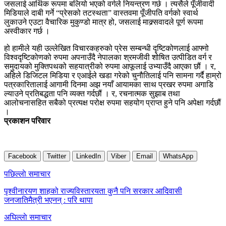
जसलाई आर्थिक रूपमा बलियो भएको वर्गले नियन्त्रण गर्छ । त्यसैले पूँजीवादी
मिडियाले दाबी गर्ने “प्रेसको तटस्थता” वास्तवमा पूँजीपति वर्गको स्वार्थ
लुकाउने एउटा वैचारिक मुकुण्डो मात्र हो, जसलाई माक्र्सवादले पूर्ण रूपमा
अस्वीकार गर्छ ।
हो हामीले यही उल्लेखित विचारकहरुको प्रेस सम्बन्धी दृष्टिकोणलाई आफ्नो
विश्वदृष्टिकोणको रुपमा अपनाउँदै नेपालका श्रमजीवी शोषित उत्पीडित वर्ग र
समुदायको मुक्तिपथको सहयात्रीको रुपमा आफूलाई उभ्याउँदै आएका छौं । र,
अहिले डिजिटल मिडिया र एआईले खडा गरेको चुनौतिलाई पनि सामना गर्दै हाम्रो
पत्रकारितालाई आगामी दिनमा अझ नयाँ आयामका साथ प्रखर रुपमा अगाडि
ल्याउने प्रतिबद्धता पनि व्यक्त गर्दछौं । र, रचनात्मक सुझाब तथा
आलोचनासहित सबैको प्रत्यक्ष परोक्ष रुपमा सहयोग प्राप्त हुने पनि अपेक्षा गर्दछौं
।
प्रकाशन परिवार
Facebook
Twitter
LinkedIn
Viber
Email
WhatsApp
Post
पछिल्लाे समाचार
navigation
पृश्वीनारयण शाहको राज्यविस्तारयता कुनै पनि सरकार आदिवासी
जनजातिमैत्री भएनन् : परि थापा
अघिल्लाे समाचार