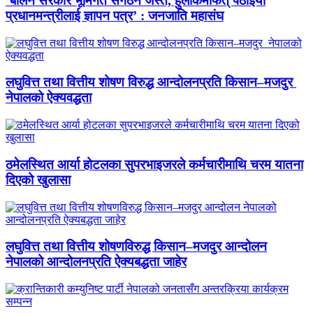
‘बालेन सरकार भूमिगत संगठन जस्तै, हुलाकमार्फत् पठाइयो
प्रधानमन्त्रीलाई ज्ञापन पत्र’ : जनजाति महासंघ
लघुवित्त तथा वित्तीय शोषण विरुद्ध आन्दोलनप्रति किसान–मजदुर
नेपालको ऐक्यवद्धता
ठमेलस्थित आर्या होटलका सुपरभाइजरले कर्मचारीमाथि चरम यातना
दिएको खुलासा
लघुवित्त तथा वित्तीय शोषणविरुद्ध किसान–मजदुर आन्दोलन
नेपालको आन्दोलनप्रति ऐक्यबद्धता जाहेर