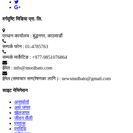
वर्गदृष्टि मिडिया प्रा. लि.
प्रधान कार्यालय :
बुद्धनगर, काठमाडाैं
सम्पर्क फाेन :
01-4785763
सम्पर्क मार्केटिङ :
+977-9851076864
ईमेल :
info@moolbato.com
ईमेल (समाचार सम्प्रेषणका लागि ) :
newsmulbato@gmail.com
साइट नेभिगेसन
अन्तर्वार्ता
अर्थ जगत
खेलजगत
जीवन सैली
प्रवास
प्रविधि