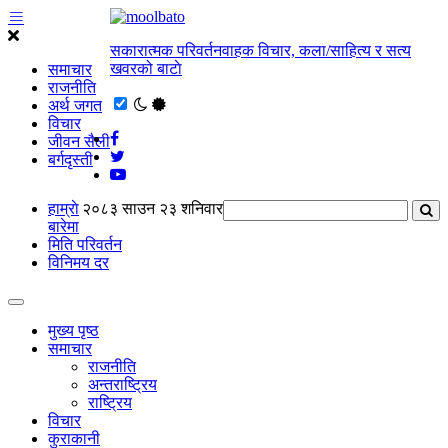
सकारात्मक परिवर्तनवाहक विचार, कला/साहित्य र सत्य
खवरको बाटाे
समाचार
राजनीति
अर्थ जगत
विचार
जीवन सैली
बर्गदृस्ती
हाम्राे
२०८३ साउन २३ शनिवार
बारेमा
मिति परिवर्तन
विनिमय दर
मुख्य पृष्ठ
समाचार
राजनीति
अन्तराष्ट्रिय
राष्ट्रिय
विचार
कुराकानी