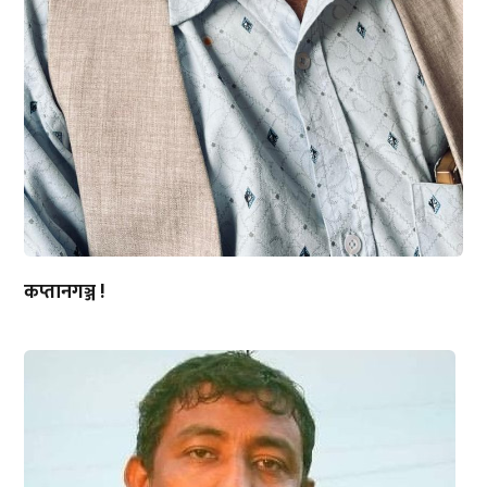
कप्तानगञ्ज !