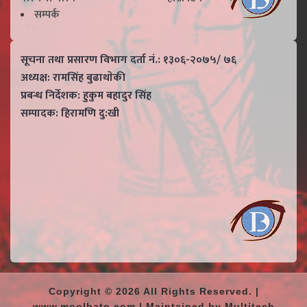
सम्पर्क
सूचना तथा प्रसारण विभाग दर्ता नं.: १३०६-२०७५/ ७६
अध्यक्ष: रामसिंह बुढाथाेकी
प्रबन्ध निर्देशक: हुकुम बहादुर सिंह
सम्पादक: हिरामणि दु:खी
Copyright © 2026 All Rights Reserved. |
www.moolbato.com | Maintained by Multitech