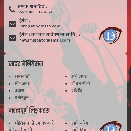
सम्पर्क मार्केटिङ :
+977-9851076864
ईमेल :
info@moolbato.com
ईमेल (समाचार सम्प्रेषणका लागि ) :
newsmulbato@gmail.com
साइट नेभिगेसन
अन्तर्वार्ता
अर्थ जगत
खेलजगत
जीवन सैली
प्रवास
प्रविधि
मनोरञ्जन
महत्वपूर्ण लिङ्कहरू
भाैतिकवादी उपनिषद्काे
हाम्राे बारेमा
परिचर्चा गरिने
हाम्राे टिम