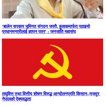
‘बालेन सरकार भूमिगत संगठन जस्तै, हुलाकमार्फत् पठाइयो
प्रधानमन्त्रीलाई ज्ञापन पत्र’ : जनजाति महासंघ
लघुवित्त तथा वित्तीय शोषण विरुद्ध आन्दोलनप्रति किसान–मजदुर
नेपालको ऐक्यवद्धता