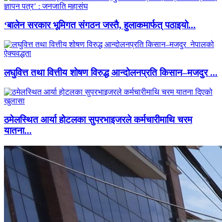
‘बालेन सरकार भूमिगत संगठन जस्तै, हुलाकमार्फत् पठाइयो...
लघुवित्त तथा वित्तीय शोषण विरुद्ध आन्दोलनप्रति किसान–मजदुर ...
ठमेलस्थित आर्या होटलका सुपरभाइजरले कर्मचारीमाथि चरम
यातना...