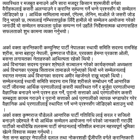
व्यवस्थित र मजबुत बनाउने अनि सारा मजदूर किसान श्रमजीवी वर्गका
वैरीहरूलाई कसरी अलग्याउने र क्रान्ति सम्पन्न गर्ने भन्ने प्रश्नसँग यो सम्मेलन
जोडिएको छ । आर्थिक मामिलामा मार्क्स, एंगेल्स, लेनिन, माओले जे जसरी जोड
दिनु भएको छ, त्यसलाई गम्भिरतापूर्वक लिँदै हामीले यो सम्मेलन आयोजना गरेको
जनाउँदै यो सम्मेलन सफलता पुर्वक सम्पन्न गर्न उहाँले निर्देशनात्मक धारणासहित
सफलताको शुभ कामना व्यक्त गर्नुभयो।
अर्का वक्ता क्रन्तिकारी कम्युनिष्ट पार्टी नेपालका स्थायी समिति सदस्य रामसिंह
श्रीस, सन्त बहादुर नेपाली, कृष्णराज पौडेल, प्रवक्ता हेमन्त प्रकाश ओली,
बसन्त लगायतका नेताहरुको आथित्यता रहेको थियो।
अर्थ विभागका सदस्य पुस्कर श्रेष्ठले सञ्चालन गरेको कार्यक्रमको अध्यक्षता
अर्थ विभागका प्रमुख सिताराम तामाङले गर्नुभएको थियो भने सम्मेलनलाई
स्वागत मन्तव्य अर्थ विभागका सदस्य अमीर महर्जनले राख्नु भएको थियो।
सम्मेलनलाई स्थायी समिति सदस्य राम सिंह श्रीसले सम्बोधन गर्दै आन्तरिक
पार्टी जीवनमा आर्थिक प्रणालीलाई कसरी व्यवस्थित गर्ने र बुर्जुवा प्रणालीभन्दा
वैज्ञानिक बनाउने भन्ने प्रश्न हल गर्ने, पुरानो सत्ताको अर्थ प्रणालीसंग कसरी
सम्बद्वता कायम गराउने र पुरानो सत्ताको अर्थ प्रणालीको व्यापक भण्डाफोर गरेर
वैज्ञानिक अर्थ प्रणालीलाई स्थापित गर्ने भन्ने प्रश्नसँग जोडिएको बताउनु भयो
।
अर्का वक्ता कृष्णराज पौडेलले आन्तरिक पार्टी गतिविधि लाई सरल र सजिलो
बनाउने उद्देश्यले नै यो आर्थिक सम्मेलन आयोजना गर्न परेको जानकारी गराउँदै
पार्टीको माथीदेखि तलसम्म पार्टी संगठनलाई गतिशील बनाउन महत्त्वपूर्ण भूमिका
खेल्ने विश्वास व्यक्त गर्नुभयो।
नेता सन्त बहादुर नेपालीले दलाल तथा नोकरशाही पूँजीपति वर्गले क्रान्तिकारी