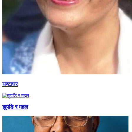
घण्टाघर
झुपडि र महल