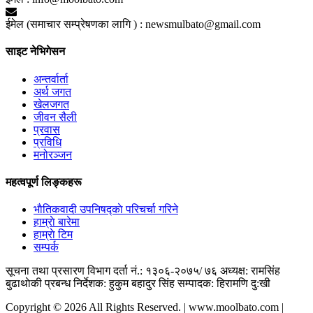
ईमेल (समाचार सम्प्रेषणका लागि ) :
newsmulbato@gmail.com
साइट नेभिगेसन
अन्तर्वार्ता
अर्थ जगत
खेलजगत
जीवन सैली
प्रवास
प्रविधि
मनोरञ्जन
महत्वपूर्ण लिङ्कहरू
भाैतिकवादी उपनिषद्काे परिचर्चा गरिने
हाम्राे बारेमा
हाम्राे टिम
सम्पर्क
सूचना तथा प्रसारण विभाग दर्ता नं.: १३०६-२०७५/ ७६
अध्यक्ष: रामसिंह
बुढाथाेकी
प्रबन्ध निर्देशक: हुकुम बहादुर सिंह
सम्पादक: हिरामणि दु:खी
Copyright © 2026 All Rights Reserved. | www.moolbato.com |