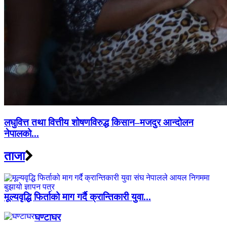
लघुवित्त तथा वित्तीय शोषणविरुद्ध किसान–मजदुर आन्दोलन
नेपालको...
ताजा
मूल्यवृद्धि फिर्ताको माग गर्दै क्रान्तिकारी युवा...
घण्टाघर