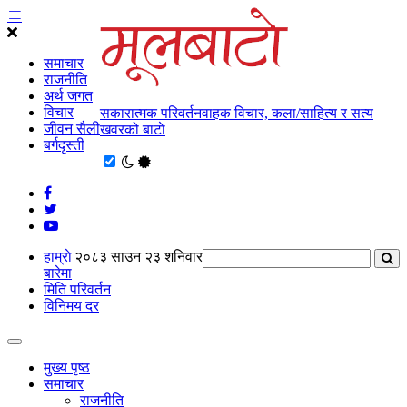
समाचार
राजनीति
अर्थ जगत
विचार
सकारात्मक परिवर्तनवाहक विचार, कला/साहित्य र सत्य
जीवन सैली
खवरको बाटाे
बर्गदृस्ती
हाम्राे
२०८३ साउन २३ शनिवार
बारेमा
मिति परिवर्तन
विनिमय दर
मुख्य पृष्ठ
समाचार
राजनीति