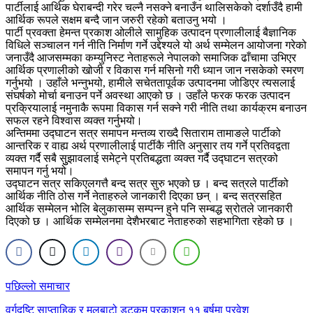
पार्टीलाई आर्थिक घेराबन्दी गरेर चल्नै नसक्ने बनाउँन थालिसकेको दर्शाउँदै हामी
आर्थिक रूपले सक्षम बन्दै जान जरुरी रहेको बताउनु भयो ।
पार्टी प्रवक्ता हेमन्त प्रकाश ओलीले सामुहिक उत्पादन प्रणालीलाई बैज्ञानिक
विधिले सञ्चालन गर्न नीति निर्माण गर्ने उद्देश्यले यो अर्थ सम्मेलन आयोजना गरेको
जनाउँदै आजसम्मका कम्युनिस्ट नेताहरूले नेपालको समाजिक ढाँचामा उभिएर
आर्थिक प्रणालीको खोजी र विकास गर्न मसिनो गरी ध्यान जान नसकेको स्मरण
गर्नुभयो । उहाँले भन्नुभयो, हामीले सचेततापूर्वक उत्पादनमा जोडिएर त्यसलाई
संघर्षको मोर्चा बनाउन पर्ने अवस्था आएको छ । उहाँले फरक फरक उत्पादन
प्रक्रियालाई नमुनाकै रूपमा विकास गर्न सक्ने गरी नीति तथा कार्यक्रम बनाउन
सफल रहने विश्वास व्यक्त गर्नुभयो।
अन्तिममा उद्घाटन सत्र समापन मन्तव्य राख्दै सिताराम तामाङले पार्टीको
आन्तरिक र वाह्य अर्थ प्रणालीलाई पार्टीकै नीति अनुसार तय गर्ने प्रतिवद्वता
व्यक्त गर्दै सबै सुुझावलाई समेट्ने प्रतिबद्धता व्यक्त गर्दै उद्घाटन सत्रको
समापन गर्नु भयो।
उद्घाटन सत्र सकिएलगत्तै बन्द सत्र सुरु भएको छ । बन्द सत्रले पार्टीको
आर्थिक नीति ठोस गर्ने नेताहरुले जानकारी दिएका छन् । बन्द सत्रसहित
आर्थिक सम्मेलन भोलि बेलुकासम्म सम्पन्न हुने पनि सम्बद्ध स्रोतले जानकारी
दिएको छ । आर्थिक सम्मेलनमा देशैभरबाट नेताहरुको सहभागिता रहेको छ ।
Post
पछिल्लाे समाचार
navigation
वर्गदृष्टि साप्ताहिक र मूलबाटो डटकम प्रकाशन ११ बर्षमा प्रवेश