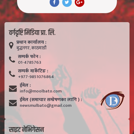
वर्गदृष्टि मिडिया प्रा. लि.
प्रधान कार्यालय :
बुद्धनगर, काठमाडाैं
सम्पर्क फाेन :
01-4785763
सम्पर्क मार्केटिङ :
+977-9851076864
ईमेल :
info@moolbato.com
ईमेल (समाचार सम्प्रेषणका लागि ) :
newsmulbato@gmail.com
साइट नेभिगेसन