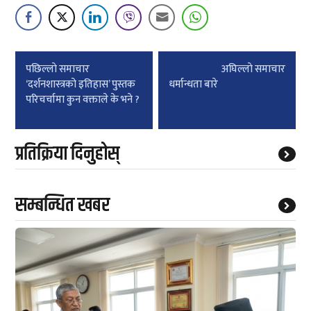
Post
पछिल्लाे समाचार
अघिल्लाे समाचार
navigation
‘दर्शनशास्त्रको इतिहास’ पुस्तक
धर्मान्धता बारे
परिचर्चामा कुन वक्ताले के भने ?
प्रतिक्रिया दिनुहोस्
सम्बन्धित खबर