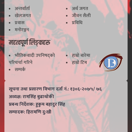
अन्तर्वार्ता
अर्थ जगत
खेलजगत
जीवन सैली
प्रवास
प्रविधि
मनोरञ्जन
महत्वपूर्ण लिङ्कहरू
भाैतिकवादी उपनिषद्काे
हाम्राे बारेमा
परिचर्चा गरिने
हाम्राे टिम
सम्पर्क
सूचना तथा प्रसारण विभाग दर्ता नं.: १३०६-२०७५/ ७६
अध्यक्ष: रामसिंह बुढाथाेकी
प्रबन्ध निर्देशक: हुकुम बहादुर सिंह
सम्पादक: हिरामणि दु:खी