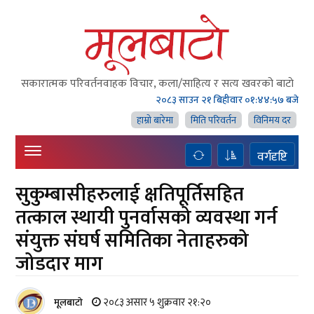
सकारात्मक परिवर्तनवाहक विचार, कला/साहित्य र सत्य खवरको बाटाे
२०८३ साउन २१ बिहीवार
०१:४४:५८ बजे
हाम्राे बारेमा
मिति परिवर्तन
विनिमय दर
वर्गदृष्टि
सुकुम्बासीहरुलाई क्षतिपूर्तिसहित
तत्काल स्थायी पुनर्वासको व्यवस्था गर्न
संयुक्त संघर्ष समितिका नेताहरुको
जोडदार माग
२०८३ असार ५ शुक्रवार २१:२०
मूलबाटाे