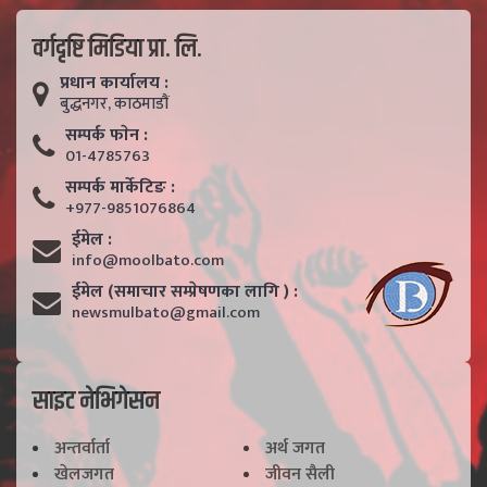
वर्गदृष्टि मिडिया प्रा. लि.
प्रधान कार्यालय :
बुद्धनगर, काठमाडाैं
सम्पर्क फाेन :
01-4785763
सम्पर्क मार्केटिङ :
+977-9851076864
ईमेल :
info@moolbato.com
ईमेल (समाचार सम्प्रेषणका लागि ) :
newsmulbato@gmail.com
साइट नेभिगेसन
अन्तर्वार्ता
अर्थ जगत
खेलजगत
जीवन सैली