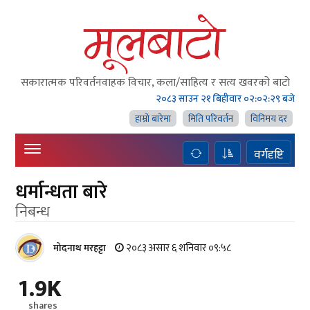
सकारात्मक परिवर्तनवाहक विचार, कला/साहित्य र सत्य खवरको बाटाे
२०८३ साउन २१ बिहीवार
०२:०२:२९ बजे
हाम्राे बारेमा
मिति परिवर्तन
विनिमय दर
वर्गदृष्टि
धर्मान्धता बारे
निबन्ध
२०८३ असार ६ शनिवार ०९:५८
मोदनाथ मरहट्टा
1.9K
shares