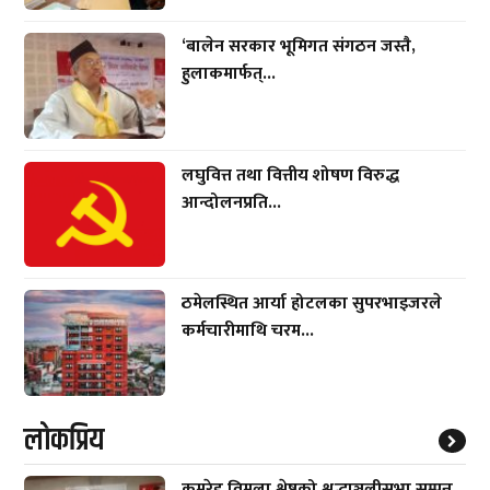
‘बालेन सरकार भूमिगत संगठन जस्तै,
हुलाकमार्फत्...
लघुवित्त तथा वित्तीय शोषण विरुद्ध
आन्दोलनप्रति...
ठमेलस्थित आर्या होटलका सुपरभाइजरले
कर्मचारीमाथि चरम...
लाेकप्रिय
कमरेड विमला श्रेष्ठको श्रद्धाञ्जलीसभा सम्पन्न