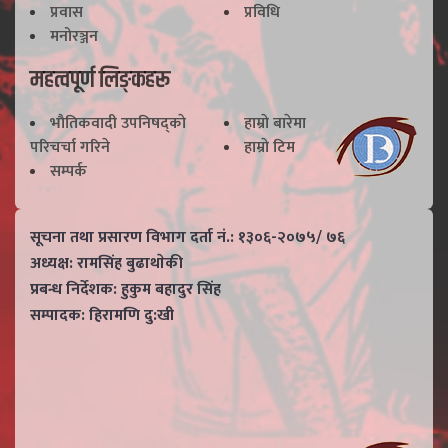
प्रवास
प्रविधि
मनोरञ्जन
महत्वपूर्ण लिङ्कहरू
भाैतिकवादी उपनिषद्काे
हाम्राे बारेमा
परिचर्चा गरिने
हाम्राे टिम
सम्पर्क
सूचना तथा प्रसारण विभाग दर्ता नं.: १३०६-२०७५/ ७६
अध्यक्ष: रामसिंह बुढाथाेकी
प्रबन्ध निर्देशक: हुकुम बहादुर सिंह
सम्पादक: हिरामणि दु:खी