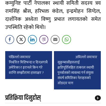
कम्युनिष्ट पार्टी नेपालका स्थायी समिती सदस्य त्रय
रामसिंह श्रीस, हरिभक्त कंडेल, इन्द्रमोहन सिग्देल,
दार्शनिक अध्येता विष्णु प्रभात लगायतको समेत
उपस्थिति रहेको थियो।
Post
पछिल्लाे समाचार
अघिल्लाे समाचार
navigation
निर्धारित मितिभन्दा १ दिनअगावै
सुकुम्बासीहरुलाई
अमेरिका र इरानले किन गरे
क्षतिपूर्तिसहित तत्काल स्थायी
शान्ति सम्झौतामा हस्ताक्षर ?
पुनर्वासको व्यवस्था गर्न संयुक्त
संघर्ष समितिका नेताहरुको
जोडदार माग
प्रतिक्रिया दिनुहोस्