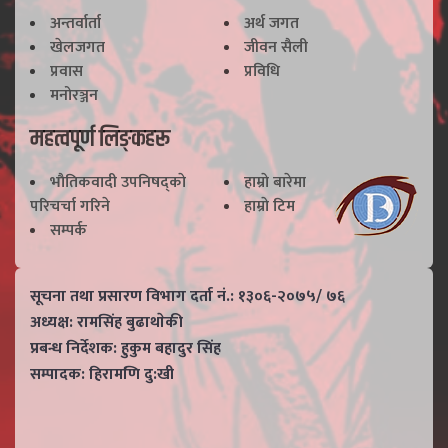
अन्तर्वार्ता
अर्थ जगत
खेलजगत
जीवन सैली
प्रवास
प्रविधि
मनोरञ्जन
महत्वपूर्ण लिङ्कहरू
भाैतिकवादी उपनिषद्काे
हाम्राे बारेमा
परिचर्चा गरिने
हाम्राे टिम
सम्पर्क
सूचना तथा प्रसारण विभाग दर्ता नं.: १३०६-२०७५/ ७६
अध्यक्ष: रामसिंह बुढाथाेकी
प्रबन्ध निर्देशक: हुकुम बहादुर सिंह
सम्पादक: हिरामणि दु:खी