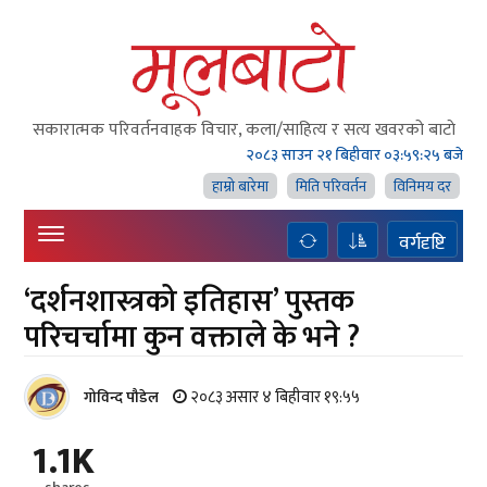
सकारात्मक परिवर्तनवाहक विचार, कला/साहित्य र सत्य खवरको बाटाे
२०८३ साउन २१ बिहीवार
०३:५९:२६ बजे
हाम्राे बारेमा
मिति परिवर्तन
विनिमय दर
वर्गदृष्टि
‘दर्शनशास्त्रको इतिहास’ पुस्तक
परिचर्चामा कुन वक्ताले के भने ?
२०८३ असार ४ बिहीवार १९:५५
गोविन्द पौडेल
1.1K