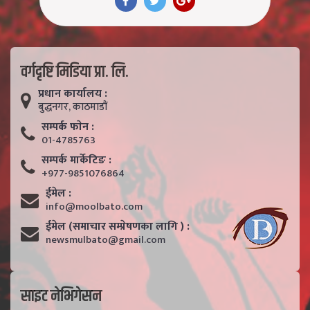
वर्गदृष्टि मिडिया प्रा. लि.
प्रधान कार्यालय :
बुद्धनगर, काठमाडाैं
सम्पर्क फाेन :
01-4785763
सम्पर्क मार्केटिङ :
+977-9851076864
ईमेल :
info@moolbato.com
ईमेल (समाचार सम्प्रेषणका लागि ) :
newsmulbato@gmail.com
साइट नेभिगेसन