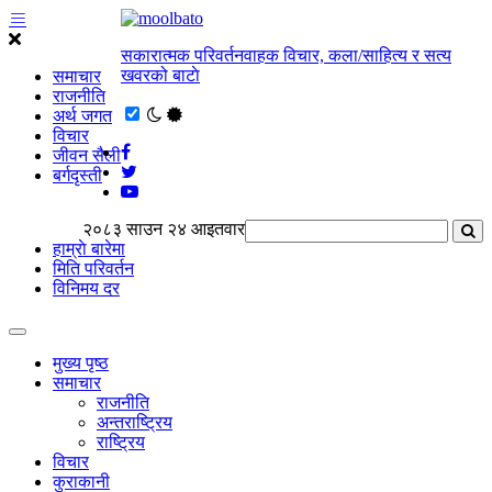
सकारात्मक परिवर्तनवाहक विचार, कला/साहित्य र सत्य
खवरको बाटाे
समाचार
राजनीति
अर्थ जगत
विचार
जीवन सैली
बर्गदृस्ती
२०८३ साउन २४ आइतवार
हाम्राे बारेमा
मिति परिवर्तन
विनिमय दर
मुख्य पृष्ठ
समाचार
राजनीति
अन्तराष्ट्रिय
राष्ट्रिय
विचार
कुराकानी