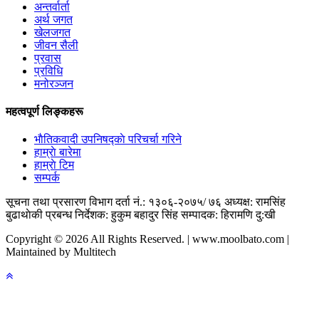
अन्तर्वार्ता
अर्थ जगत
खेलजगत
जीवन सैली
प्रवास
प्रविधि
मनोरञ्जन
महत्वपूर्ण लिङ्कहरू
भाैतिकवादी उपनिषद्काे परिचर्चा गरिने
हाम्राे बारेमा
हाम्राे टिम
सम्पर्क
सूचना तथा प्रसारण विभाग दर्ता नं.: १३०६-२०७५/ ७६
अध्यक्ष: रामसिंह
बुढाथाेकी
प्रबन्ध निर्देशक: हुकुम बहादुर सिंह
सम्पादक: हिरामणि दु:खी
Copyright © 2026 All Rights Reserved. | www.moolbato.com |
Maintained by Multitech