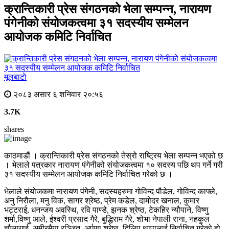
क्रान्तिकारी प्रेस संगठनको भेला सम्पन्न, नारायण
पंगेनीको संयोजकत्वमा ३१ सदस्यीय सम्मेलन
आयोजक कमिटि निर्वाचित
मूलबाटाे
२०८३ असार ६ शनिवार २०:५६
3.7K
shares
काठमाडौं । क्रान्तिकारी प्रेस संगठनको तेस्रो राष्ट्रिय भेला सम्पन्न भएको छ
। भेलाले पत्रकार नारायण पंगेनीको संयोजकत्वमा १० सदस्य पछि थप गर्ने गरी
३१ सदस्यीय सम्मेलन आयोजक कमिटि निर्वाचित गरेको छ ।
भेलाले संयोजकमा नारायण पंगेनी, सदस्यहरुमा गोविन्द पौडेल, गोविन्द काफ्ले,
अनु निरौला, मनु विक, सागर श्रेष्ठ, प्रेम कडेल, दामोदर खनाल, कुमार
भट्टराई, धनन्जय अवस्थि, रवि पाण्डे, झनक श्रेष्ठ, टेकहिर न्यौपाने, विष्णु
शर्मा,विष्णु आले, ईश्वरी प्रसाद गैरे, बुद्धिराम गैरे, शोभा नेपाली राना, नहकुल
चौलागाई, अमीरमैया रञ्जित, अर्पणा श्रेष्ठ, दिलिप थापालाई निर्वाचित गरेको हो