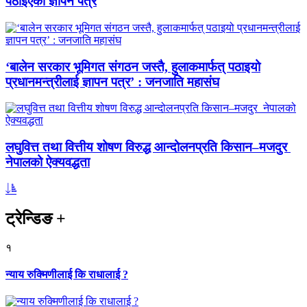
पठाइएको ज्ञापन पत्र
‘बालेन सरकार भूमिगत संगठन जस्तै, हुलाकमार्फत् पठाइयो
प्रधानमन्त्रीलाई ज्ञापन पत्र’ : जनजाति महासंघ
लघुवित्त तथा वित्तीय शोषण विरुद्ध आन्दोलनप्रति किसान–मजदुर
नेपालको ऐक्यवद्धता
ट्रेन्डिङ
+
१
न्याय रुक्मिणीलाई कि राधालाई ?