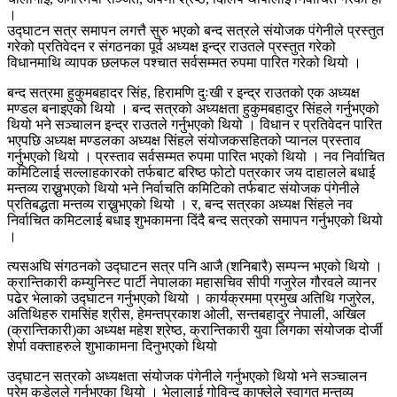
।
उद्घाटन सत्र समापन लगत्तै सुरु भएको बन्द सत्रले संयोजक पंगेनीले प्रस्तुत
गरेको प्रतिवेदन र संगठनका पूर्व अध्यक्ष इन्द्र राउतले प्रस्तुत गरेको
विधानमाथि व्यापक छलफल पश्चात सर्वसम्मत रुपमा पारित गरेको थियो ।
बन्द सत्रमा हुकुमबहादर सिंह, हिरामणि दुःखी र इन्द्र राउतको एक अध्यक्ष
मण्डल बनाइएको थियो । बन्द सत्रको अध्यक्षता हुकुमबहादुर सिंहले गर्नुभएको
थियो भने सञ्चालन इन्द्र राउतले गर्नुभएको थियो । विधान र प्रतिवेदन पारित
भएपछि अध्यक्ष मण्डलका अध्यक्ष सिंहले संयोजकसहितको प्यानल प्रस्ताव
गर्नुभएको थियो । प्रस्ताव सर्वसम्मत रुपमा पारित भएको थियो । नव निर्वाचित
कमिटिलाई सल्लाहकारको तर्फबाट बरिष्ठ फोटो पत्रकार जय दाहालले बधाई
मन्तव्य राख्नुभएको थियो भने निर्वाचति कमिटिको तर्फबाट संयोजक पंगेनीले
प्रतिबद्धता मन्तव्य राख्नुभएको थियो । र, बन्द सत्रका अध्यक्ष सिंहले नव
निर्वाचित कमिटलाई बधाइ शुभकामना दिंदै बन्द सत्रको समापन गर्नुभएको थियो
।
त्यसअघि संगठनको उद्घाटन सत्र पनि आजै (शनिबारै) सम्पन्न भएको थियो ।
क्रान्तिकारी कम्युनिस्ट पार्टी नेपालका महासचिव सीपी गजुरेल गौरवले व्यानर
पढेर भेलाको उद्घाटन गर्नुभएको थियो । कार्यक्रममा प्रमुख अतिथि गजुरेल,
अतिथिहरु रामसिंह श्रीस, हेमन्तप्रकाश ओली, सन्तबहादुर नेपाली, अखिल
(क्रान्तिकारी)का अध्यक्ष महेश श्रेष्ठ, क्रान्तिकारी युवा लिगका संयोजक दोर्जी
शेर्पा वक्ताहरुले शुभाकामना दिनुभएको थियो
उद्घाटन सत्रको अध्यक्षता संयोजक पंगेनीले गर्नुभएको थियो भने सञ्चालन
प्रेम कडेलले गर्नुभएका थियो । भेलालाई गोविन्द काफ्लेले स्वागत मन्तव्य