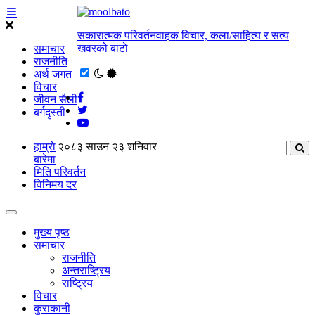
सकारात्मक परिवर्तनवाहक विचार, कला/साहित्य र सत्य
खवरको बाटाे
समाचार
राजनीति
अर्थ जगत
विचार
जीवन सैली
बर्गदृस्ती
हाम्राे
२०८३ साउन २३ शनिवार
बारेमा
मिति परिवर्तन
विनिमय दर
मुख्य पृष्ठ
समाचार
राजनीति
अन्तराष्ट्रिय
राष्ट्रिय
विचार
कुराकानी