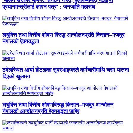
‘बालेन सरकार भूमिगत संगठन जस्तै, हुलाकमार्फत् पठाइयो
प्रधानमन्त्रीलाई ज्ञापन पत्र’ : जनजाति महासंघ
लघुवित्त तथा वित्तीय शोषण विरुद्ध आन्दोलनप्रति किसान–मजदुर
नेपालको ऐक्यवद्धता
ठमेलस्थित आर्या होटलका सुपरभाइजरले कर्मचारीमाथि चरम यातना
दिएको खुलासा
लघुवित्त तथा वित्तीय शोषणविरुद्ध किसान–मजदुर आन्दोलन
नेपालको आन्दोलनप्रति ऐक्यबद्धता जाहेर