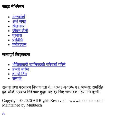
साइट नेभिगेसन
अन्तर्वार्ता
अर्थ जगत
खेलजगत
जीवन सैली
प्रवास
प्रविधि
मनोरञ्जन
महत्वपूर्ण लिङ्कहरू
भाैतिकवादी उपनिषद्काे परिचर्चा गरिने
हाम्राे बारेमा
हाम्राे टिम
सम्पर्क
सूचना तथा प्रसारण विभाग दर्ता नं.: १३०६-२०७५/ ७६
अध्यक्ष: रामसिंह
बुढाथाेकी
प्रबन्ध निर्देशक: हुकुम बहादुर सिंह
सम्पादक: हिरामणि दु:खी
Copyright © 2026 All Rights Reserved. | www.moolbato.com |
Maintained by Multitech