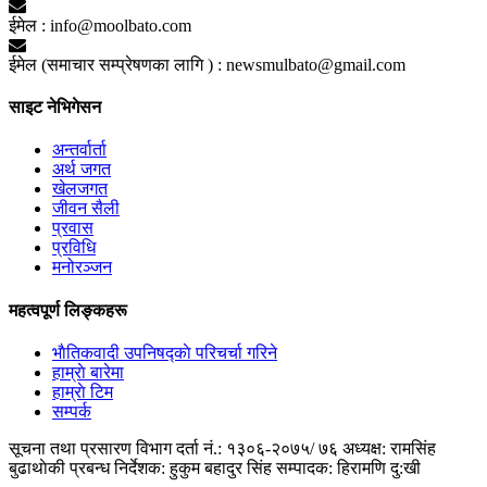
ईमेल :
info@moolbato.com
ईमेल (समाचार सम्प्रेषणका लागि ) :
newsmulbato@gmail.com
साइट नेभिगेसन
अन्तर्वार्ता
अर्थ जगत
खेलजगत
जीवन सैली
प्रवास
प्रविधि
मनोरञ्जन
महत्वपूर्ण लिङ्कहरू
भाैतिकवादी उपनिषद्काे परिचर्चा गरिने
हाम्राे बारेमा
हाम्राे टिम
सम्पर्क
सूचना तथा प्रसारण विभाग दर्ता नं.: १३०६-२०७५/ ७६
अध्यक्ष: रामसिंह
बुढाथाेकी
प्रबन्ध निर्देशक: हुकुम बहादुर सिंह
सम्पादक: हिरामणि दु:खी