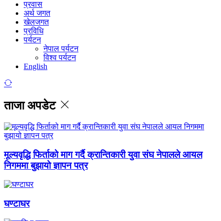
प्रवास
अर्थ जगत
खेलजगत
प्रविधि
पर्यटन
नेपाल पर्यटन
विश्व पर्यटन
English
ताजा अपडेट
मूल्यवृद्धि फिर्ताको माग गर्दै क्रान्तिकारी युवा संघ नेपालले आयल
निगममा बुझायो ज्ञापन पत्र
घण्टाघर