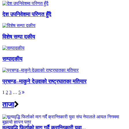
देश उपनिवेशमा परिणत हुँदै
विशेष सम्पा दकीय
सम्पादकीय
प्रचण्ड–माकुने देउवाको राष्ट्रघातका मतियार
Posts
1
2
3
…
5
pagination
ताजा
मूल्यवृद्धि फिर्ताको माग गर्दै क्रान्तिकारी युवा...