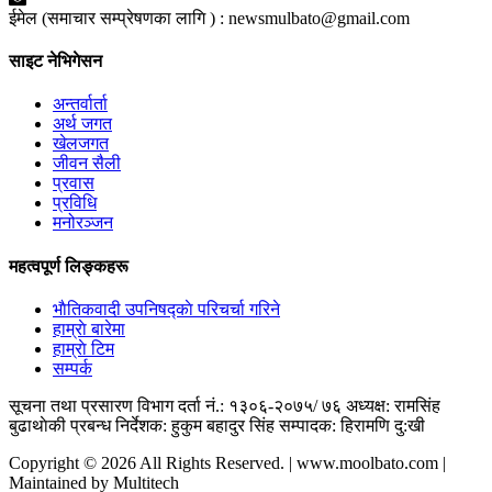
ईमेल (समाचार सम्प्रेषणका लागि ) :
newsmulbato@gmail.com
साइट नेभिगेसन
अन्तर्वार्ता
अर्थ जगत
खेलजगत
जीवन सैली
प्रवास
प्रविधि
मनोरञ्जन
महत्वपूर्ण लिङ्कहरू
भाैतिकवादी उपनिषद्काे परिचर्चा गरिने
हाम्राे बारेमा
हाम्राे टिम
सम्पर्क
सूचना तथा प्रसारण विभाग दर्ता नं.: १३०६-२०७५/ ७६
अध्यक्ष: रामसिंह
बुढाथाेकी
प्रबन्ध निर्देशक: हुकुम बहादुर सिंह
सम्पादक: हिरामणि दु:खी
Copyright © 2026 All Rights Reserved. | www.moolbato.com |
Maintained by Multitech