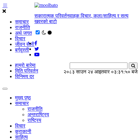
सकारात्मक परिवर्तनवाहक विचार, कला/साहित्य र सत्य
खवरको बाटाे
समाचार
राजनीति
अर्थ जगत
विचार
जीवन सैली
बर्गदृस्ती
हाम्राे बारेमा
मिति परिवर्तन
२०८३ साउन २४ आइतवार
०३:३१:५१ बजे
विनिमय दर
मुख्य पृष्ठ
समाचार
राजनीति
अन्तराष्ट्रिय
राष्ट्रिय
विचार
कुराकानी
साहित्य