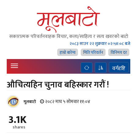
सकारात्मक परिवर्तनवाहक विचार, कला/साहित्य र सत्य खवरको बाटाे
२०८३ साउन २२ शुक्रवार
०२:५४:०९ बजे
हाम्राे बारेमा
मिति परिवर्तन
विनिमय दर
वर्गदृष्टि
औचित्यहिन चुनाव बहिस्कार गरौं !
२०८२ माघ ५ सोमवार ११:०४
मूलबाटाे
3.1K
shares