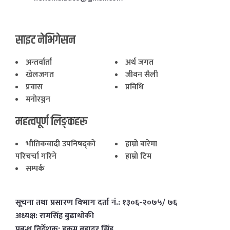
साइट नेभिगेसन
अन्तर्वार्ता
अर्थ जगत
खेलजगत
जीवन सैली
प्रवास
प्रविधि
मनोरञ्जन
महत्वपूर्ण लिङ्कहरू
भाैतिकवादी उपनिषद्काे
हाम्राे बारेमा
परिचर्चा गरिने
हाम्राे टिम
सम्पर्क
सूचना तथा प्रसारण विभाग दर्ता नं.: १३०६-२०७५/ ७६
अध्यक्ष: रामसिंह बुढाथाेकी
प्रबन्ध निर्देशक: हुकुम बहादुर सिंह