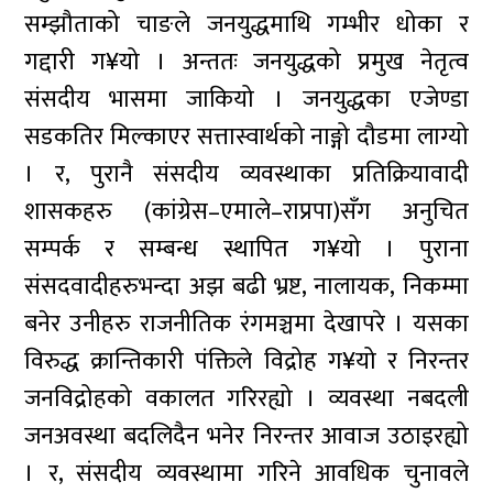
सम्झौताको चाङले जनयुद्धमाथि गम्भीर धोका र
गद्दारी ग¥यो । अन्ततः जनयुद्धको प्रमुख नेतृत्व
संसदीय भासमा जाकियो । जनयुद्धका एजेण्डा
सडकतिर मिल्काएर सत्तास्वार्थको नाङ्गो दौडमा लाग्यो
। र, पुरानै संसदीय व्यवस्थाका प्रतिक्रियावादी
शासकहरु (कांग्रेस–एमाले–राप्रपा)सँग अनुचित
सम्पर्क र सम्बन्ध स्थापित ग¥यो । पुराना
संसदवादीहरुभन्दा अझ बढी भ्रष्ट, नालायक, निकम्मा
बनेर उनीहरु राजनीतिक रंगमञ्चमा देखापरे । यसका
विरुद्ध क्रान्तिकारी पंक्तिले विद्रोह ग¥यो र निरन्तर
जनविद्रोहको वकालत गरिरह्यो । व्यवस्था नबदली
जनअवस्था बदलिदैन भनेर निरन्तर आवाज उठाइरह्यो
। र, संसदीय व्यवस्थामा गरिने आवधिक चुनावले