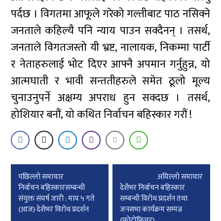
पर्दछ । विगतमा आफूले गरेको गल्तीबाट पाठ नसिक्ने
जनताले कहिल्यै पनि न्याय पाउन सक्दैनन् । तसर्थ,
जनताले विगतजस्तो यी भ्रष्ट, नालायक, निकम्मा पार्टी
र नेताहरुलाई भोट दिएर आफ्नै अपमान गर्नुहुन्न, यो
आत्मघाती र भावी सन्ततीहरुले समेत ठूलो मूल्य
चुनाउनुपर्ने अक्षम्य अपराध हुन सक्दछ । तसर्थ,
होशियार बनौं, यो कथित निर्वाचन बहिस्कार गरौं !
Post
पछिल्लाे समाचार
अघिल्लाे समाचार
navigation
निर्वाचन बहिस्कारसम्बन्धी
देशैभर निर्वाचन बहिस्कार
संयुक्त संघर्ष जारी : माघ ५ गते
सम्बन्धी विरोध प्रदर्शन तथा
(आज) देशैभर विरोध प्रदर्शन
जनसभा कार्यक्रम सम्पन्न
(फोटोफिचर)