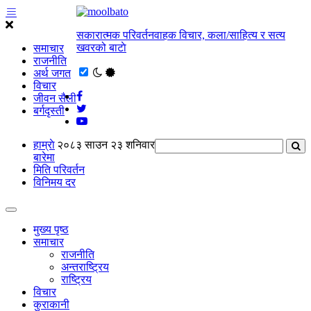
सकारात्मक परिवर्तनवाहक विचार, कला/साहित्य र सत्य
खवरको बाटाे
समाचार
राजनीति
अर्थ जगत
विचार
जीवन सैली
बर्गदृस्ती
हाम्राे
२०८३ साउन २३ शनिवार
बारेमा
मिति परिवर्तन
विनिमय दर
मुख्य पृष्ठ
समाचार
राजनीति
अन्तराष्ट्रिय
राष्ट्रिय
विचार
कुराकानी