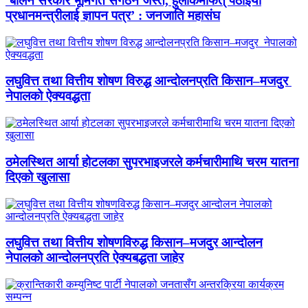
‘बालेन सरकार भूमिगत संगठन जस्तै, हुलाकमार्फत् पठाइयो
प्रधानमन्त्रीलाई ज्ञापन पत्र’ : जनजाति महासंघ
लघुवित्त तथा वित्तीय शोषण विरुद्ध आन्दोलनप्रति किसान–मजदुर
नेपालको ऐक्यवद्धता
ठमेलस्थित आर्या होटलका सुपरभाइजरले कर्मचारीमाथि चरम यातना
दिएको खुलासा
लघुवित्त तथा वित्तीय शोषणविरुद्ध किसान–मजदुर आन्दोलन
नेपालको आन्दोलनप्रति ऐक्यबद्धता जाहेर