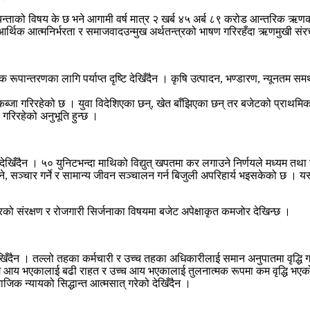
ताको विषय के छ भने आगामी वर्ष मात्र २ खर्ब ४५ अर्ब ८९ करोड आन्तरिक ऋणको सा
 आर्थिक आत्मनिर्भरता र समाजवादउन्मुख अर्थतन्त्रको भाषण गरिरहँदा ऋणमुखी संरच
रूपान्तरणका लागि पर्याप्त दृष्टि देखिँदैन । कृषि उत्पादन, भण्डारण, न्यूनतम स
ब्जा गरिरहेको छ । युवा विदेशिएका छन्, खेत बाँझिएका छन् तर बजेटको प्राथमिकता
र गरिरहेको अनुभूति हुन्छ ।
ो देखिँदैन । ५० युनिटभन्दा माथिको विद्युत् खपतमा कर लगाउने निर्णयले मध्यम तथ
सञ्चार गर्ने र सामान्य जीवन सञ्चालन गर्न बिजुली अपरिहार्य भइसकेको छ । यस्
दुरको संरक्षण र रोजगारी सिर्जनाका विषयमा बजेट अपेक्षाकृत कमजोर देखिन्छ ।
िँदैन । तल्लो तहका कर्मचारी र उच्च तहका अधिकारीलाई समान अनुपातमा वृद्धि गर्
। कम आय भएकालाई बढी राहत र उच्च आय भएकालाई तुलनात्मक रूपमा कम वृद्धि भएको भ
िक न्यायको सिद्धान्त आत्मसात् गरेको देखिँदैन ।