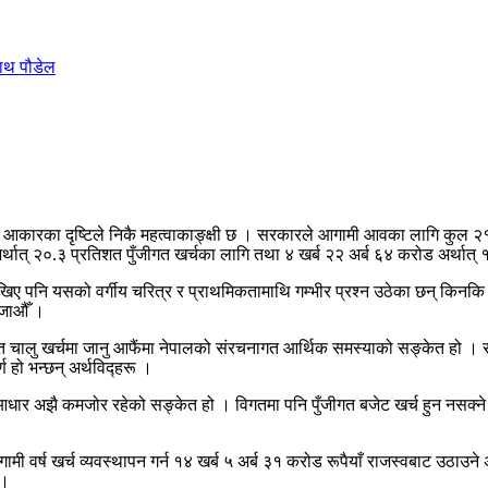
नाथ पौडेल
 बजेट आकारका दृष्टिले निकै महत्वाकाङ्क्षी छ । सरकारले आगामी आवका लागि कुल २
र्थात् २०.३ प्रतिशत पुँजीगत खर्चका लागि तथा ४ खर्ब २२ अर्ब ६४ करोड अर्थात
 देखिए पनि यसको वर्गीय चरित्र र प्राथमिकतामाथि गम्भीर प्रश्न उठेका छन् क
ा जाऔँ ।
ु खर्चमा जानु आफैंमा नेपालको संरचनागत आर्थिक समस्याको सङ्केत हो । राज्यसंयन
्ण हो भन्छन् अर्थविद्हरू ।
आधार अझै कमजोर रहेको सङ्केत हो । विगतमा पनि पुँजीगत बजेट खर्च हुन नसक्ने स
र्ष खर्च व्यवस्थापन गर्न १४ खर्ब ५ अर्ब ३१ करोड रूपैयाँ राजस्वबाट उठाउने अनु
 ।