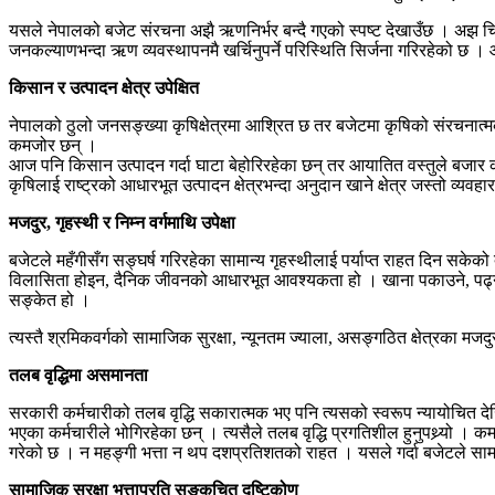
यसले नेपालको बजेट संरचना अझै ऋणनिर्भर बन्दै गएको स्पष्ट देखाउँछ । अझ चिन्
जनकल्याणभन्दा ऋण व्यवस्थापनमै खर्चिनुपर्ने परिस्थिति सिर्जना गरिरहेको छ ।
किसान र उत्पादन क्षेत्र उपेक्षित
नेपालको ठुलो जनसङ्ख्या कृषिक्षेत्रमा आश्रित छ तर बजेटमा कृषिको संरचनात्मक 
कमजोर छन् ।
आज पनि किसान उत्पादन गर्दा घाटा बेहोरिरहेका छन् तर आयातित वस्तुले बजार क
कृषिलाई राष्ट्रको आधारभूत उत्पादन क्षेत्रभन्दा अनुदान खाने क्षेत्र जस्तो व्यवहा
मजदुर, गृहस्थी र निम्न वर्गमाथि उपेक्षा
बजेटले महँगीसँग सङ्घर्ष गरिरहेका सामान्य गृहस्थीलाई पर्याप्त राहत दिन सकेक
विलासिता होइन, दैनिक जीवनको आधारभूत आवश्यकता हो । खाना पकाउने, पढ्ने, 
सङ्केत हो ।
त्यस्तै श्रमिकवर्गको सामाजिक सुरक्षा, न्यूनतम ज्याला, असङ्गठित क्षेत्रका मज
तलब वृद्धिमा असमानता
सरकारी कर्मचारीको तलब वृद्धि सकारात्मक भए पनि त्यसको स्वरूप न्यायोचित देख
भएका कर्मचारीले भोगिरहेका छन् । त्यसैले तलब वृद्धि प्रगतिशील हुनुपथ्र्यो 
गरेको छ । न महङ्गी भत्ता न थप दशप्रतिशतको राहत । यसले गर्दा बजेटले सामाज
सामाजिक सुरक्षा भत्ताप्रति सङ्कुचित दृष्टिकोण