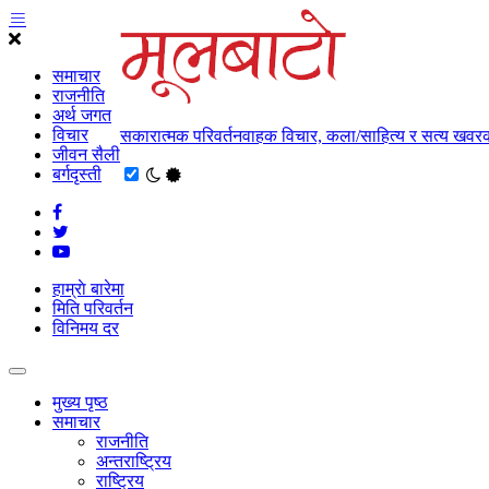
समाचार
राजनीति
अर्थ जगत
विचार
सकारात्मक परिवर्तनवाहक विचार, कला/साहित्य र सत्य खवरक
जीवन सैली
बर्गदृस्ती
हाम्राे बारेमा
मिति परिवर्तन
विनिमय दर
मुख्य पृष्ठ
समाचार
राजनीति
अन्तराष्ट्रिय
राष्ट्रिय