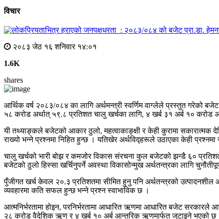
विचार
प्रा.डा. हेम
२०८३ जेठ १६ शनिवार १४:०१
1.6K
shares
आर्थिक वर्ष २०८३/०८४ का लागि अर्थमन्त्री स्वर्णिम वाग्लेले प्रस्तुत गरेको
५८ करोड अर्थात् ५९.८ प्रतिशत चालु खर्चका लागि, ४ खर्ब ३१ अर्ब १० करोड अ
यी तथ्याङ्कले बजेटको आकार ठुलो, महत्वाकाङ्क्षी र केही कुरामा सकारात्मक
राख्यो भन्ने प्रश्नमा निहित हुन्छ । यतिखेर अर्थविद्हरूले उठाएका केही प्रश्नम
चालु खर्चको भारी बोझ र कमजोर विकास संरचना कुल बजेटको झन्डै ६० प्रतिशत चाल
बजेटको ठुलो हिस्सा खर्चिनुपर्ने अवस्था विकासोन्मुख अर्थतन्त्रका लागि चुनौतीपूर
पुँजीगत खर्च केवल २०.३ प्रतिशतमा सीमित हुनु पनि अर्थतन्त्रको उत्पादनशील 
व्यवहारमा कति सफल हुन्छ भन्ने प्रश्न स्वाभाविक छ ।
आत्मनिर्भरतामा होइन, परनिर्भरतामा आधारित ऋणमा आधारित बजेट सरकारले आगामी व
२८ करोड वैदेशिक ऋण र ४ खर्ब १० अर्ब आन्तरिक ऋणमार्फत जुटाइने भएको छ