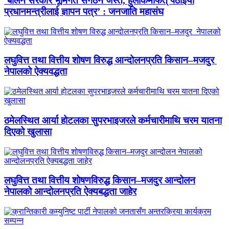
‘बालेन सरकार भूमिगत संगठन जस्तै, हुलाकमार्फत् पठाइयो
प्रधानमन्त्रीलाई ज्ञापन पत्र’ : जनजाति महासंघ
लघुवित्त तथा वित्तीय शोषण विरुद्ध आन्दोलनप्रति किसान–मजदुर
नेपालको ऐक्यवद्धता
ठमेलस्थित आर्या होटलका सुपरभाइजरले कर्मचारीमाथि चरम यातना
दिएको खुलासा
लघुवित्त तथा वित्तीय शोषणविरुद्ध किसान–मजदुर आन्दोलन
नेपालको आन्दोलनप्रति ऐक्यबद्धता जाहेर