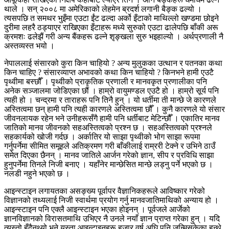
थाले । सन् २००८ मा अमेरिकाको लेहमेन ब्रदर्श लगानी बैङ्क ढल्यो ।
त्यसपछि त समथर भुइँमा एउटा ईंट ढल्दा अर्को इँटाको माथिल्लो खण्डमा छोइने
दुरीमा लहरै ठड्याएर राखिएका इँटाहरू मध्ये सुरुको एउटा ढालेपछि बाँकी अरू
क्रमशः ढलेझैं गरी अन्य बैंकहरू ढल्ने शृङ्खला सुरु भइहाल्यो । अर्थप्रणाली नै
अस्तव्यस्त भयो ।
नेपाललाई संसारको कुरा किन चाहियो ? अन्य मुलुकका उत्थान र पतनका कथा
किन चाहिए ? संसारव्याप्त अभावको कथा किन चाहियो ? किनभने हामी एउटै
पृथ्वीमा बस्छौँ । पृथ्वीको प्राकृतिक प्रणाली र मानवकृत प्रणालीका पनि
अनेक सञ्जालमा जोडिएका छौं । हाम्रो वायुमण्डल एउटै हो । हाम्रो सूर्य पनि
त्यही हो । चन्द्रमा र ताराहरू पनि तिनै हुन् । यो धर्तीमा ती मान्छे जे कारणले
अस्तित्वमा छन् हामी पनि त्यही कारणले अस्तित्वमा छौँ । कुनै कारणले यो संसार
जीवनलायक रहेन भने उनीहरूसँगै हामी पनि धर्तीबाट मेटिन्छौँ । एकातिर मानव
जातिको मानव जीवनको सहअस्तित्वको प्रश्न छ । सहअस्तित्वको प्रश्नले
सहकार्यको खोजी गर्दछ । अर्कातिर यो साझा पृथ्वीको भोग साझा रूपमा
गर्नुपर्नेमा सीमित समूहले अतिक्रमण गरी बाँकीलाई राम्ररी टेक्ने र उभिने ठाउँ
समेत दिएका छैनन् । मानव जातिले आर्जन गरेको ज्ञान, सीप र प्रविधि साझा
हुनुपर्नेमा तिनले निजी बनाए । यहाँनेर मान्छेसित मान्छे लड्नु पर्ने भएको छ ।
नलडी नहुने भएको छ ।
आइन्स्टाइन लगायतका असङ्ख्य पूर्वापर वैज्ञानिकहरूले आविष्कार गरेको
विज्ञानको तथ्यलाई निजी स्वार्थमा प्रयोग गर्नु मानवजातिमाथिको अन्याय हो ।
आइन्स्टाइन पनि एक्लै आइन्स्टाइन भएका होइनन् । पूर्वजले आर्जेको
ज्ञानविज्ञानको विरासतमाथि उभिएर नै उनले नयाँ ज्ञान प्राप्त गरेका हुन् । यदि
त्यस्तो हुँदैनथ्यो भने यस्ता आइन्टाइनहरू हजार वर्ष अघि पनि जन्मिसकेका हुन्थे