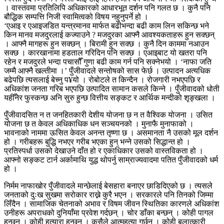
। वास्तवमा प्रतिलिपि अधिकारको आधारभूत दर्शन पनि गलत छ । कुनै पनि
बौद्धिक सम्पत्ति निजी स्वामित्वको विषय नहुनुपर्ने हो ।
‘एआइ र एआइजडित यन्त्रमानव मार्फत बढीभन्दा बढी काम लिन सकिन्छ भने
किन मानव मजदुरलाई कज्याउने ? मजदुरका आफ्नै आवश्यकताहरू हुन सक्छन्
। आफ्नै मागहरू हुन सक्छन् । बिरामी हुन सक्छ । कुनै दिन काममा नआउन
सक्छ । कारखानामा हडताल गरिदिन पनि सक्छ । एआइबाट यो खतरा पनि
रहेन र मजदुरले भन्दा पचासौँ गुणा बढी काम गर्न पनि सक्नेभयो । ‘नाफा जति
जम्मै आफ्नै खल्तीमा ।’ पुँजीवादले सन्तोषको सास फेर्छ । उत्पादन अत्यधिक
बढेपछि त्यसलाई बेच्नु प¥यो । रोबोटले त किन्दैन । रोजगारी नभएपछि र
अधिकांश जनता गरिब भएपछि उत्पादित सामान कसले किन्ने । पुँजीवादको धोती
यहीँनेर फुस्कन्छ अनि सुरु हुन्छ वित्तीय सङ्कट र आर्थिक मन्दीको शृङ्खला ।
पुँजीवादसित न त जनहितकारी देशीय योजना छ न त वैश्विक योजना । उसित
योजना छ त केवल अधिकाधिक धन सञ्चयनको । मुनाफै मुनाफाको ।
भावनाको नाममा ऊसित केवल अनन्त तृष्णा छ । असमानता नै उसको मूल दर्शन
हो । गरीबहरू बुद्धि नभएर गरीब भएका हुन् भन्ने उसको सिद्धान्त हो ।
प्रतिस्पर्धा उसको देखाउने दाँत हो र एकाधिकार उसको वास्तविकता हो ।
आफ्नो सङ्कट टार्न अर्कामाथि युद्ध थोपर्नु साम्राज्यवादमा पतित पुँजीवादको धर्म
हो ।
निर्मम नाफाखोर पुँजीवादले मान्छेलाई बेसहारा बनाएर छाडिदिएको छ । त्यसले
जनताको दुःख सुखमा सरोकार राख्ने कुरै भएन । सरकारले पनि तिनको जिम्मा
लिँदैन । सामाजिक चेतनाको अभाव र विषम जीवन स्थितिका कारणले अधिकांश
उनीहरू अपराधको दुनियाँमा प्रवेश गर्दछन् । चोर डाँका बन्छन् । कोही पागल
हुन्छन् । कोही हत्यारा हुन्छन् । कसैले आत्महत्या गर्छन् । कोही बलात्कारी