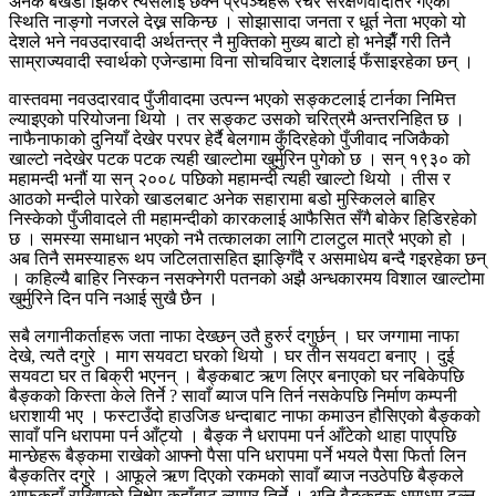
अनेक बखेडा झिकेर त्यसलाई छेक्ने प्रपञ्चहरू रचेर संरक्षणवादतिर गएको
स्थिति नाङ्गो नजरले देख्न सकिन्छ । सोझासादा जनता र धूर्त नेता भएको यो
देशले भने नवउदारवादी अर्थतन्त्र नै मुक्तिको मुख्य बाटो हो भनेझैँ गरी तिनै
साम्राज्यवादी स्वार्थको एजेन्डामा विना सोचविचार देशलाई फँसाइरहेका छन् ।
वास्तवमा नवउदारवाद पुँजीवादमा उत्पन्न भएको सङ्कटलाई टार्नका निमित्त
ल्याइएको परियोजना थियो । तर सङ्कट उसको चरित्रमै अन्तरनिहित छ ।
नाफैनाफाको दुनियाँ देखेर परपर हेर्दै बेलगाम कुँदिरहेको पुँजीवाद नजिकैको
खाल्टो नदेखेर पटक पटक त्यही खाल्टोमा खुर्मुरिन पुगेको छ । सन् १९३० को
महामन्दी भनौं या सन् २००८ पछिको महामन्दी त्यही खाल्टो थियो । तीस र
आठको मन्दीले पारेको खाडलबाट अनेक सहारामा बडो मुस्किलले बाहिर
निस्केको पुँजीवादले ती महामन्दीको कारकलाई आफैसित सँगै बोकेर हिडिरहेको
छ । समस्या समाधान भएको नभै तत्कालका लागि टालटुल मात्रै भएको हो ।
अब तिनै समस्याहरू थप जटिलतासहित झाङ्गिँदै र असमाधेय बन्दै गइरहेका छन्
। कहिल्यै बाहिर निस्कन नसक्नेगरी पतनको अझै अन्धकारमय विशाल खाल्टोमा
खुर्मुरिने दिन पनि नआई सुखै छैन ।
सबै लगानीकर्ताहरू जता नाफा देख्छन् उतै हुरुर्र दगुर्छन् । घर जग्गामा नाफा
देखे, त्यतै दगुरे । माग सयवटा घरको थियो । घर तीन सयवटा बनाए । दुई
सयवटा घर त बिक्री भएनन् । बैङ्कबाट ऋण लिएर बनाएको घर नबिकेपछि
बैङ्कको किस्ता केले तिर्ने ? सावाँ ब्याज पनि तिर्न नसकेपछि निर्माण कम्पनी
धराशायी भए । फस्टाउँदो हाउजिङ धन्दाबाट नाफा कमाउन हौसिएको बैङ्कको
सावाँ पनि धरापमा पर्न आँट्यो । बैङ्क नै धरापमा पर्न आँटेको थाहा पाएपछि
मान्छेहरू बैङ्कमा राखेको आफ्नो पैसा पनि धरापमा पर्ने भयले पैसा फिर्ता लिन
बैङ्कतिर दगुरे । आफूले ऋण दिएको रकमको सावाँ ब्याज नउठेपछि बैङ्कले
आफूकहाँ राखिएको निक्षेप कहाँबाट ल्याएर तिर्ने । अनि बैङ्कहरू धमाधम ढल्न