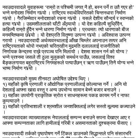
नवउदारवादले युवाहरूमा ‘राम्रो त पश्चिमी जगत् नै हो, बस्न पर्ने त उतै गएर हो’
भन्ने मनोदशा निर्माण ग¥यो । राष्ट्रिय स्वार्थविपरितको चिन्तनधारा निर्माण
ग¥यो । गैरजिम्मेवार मनोदशाको रचना ग¥यो । यसले देशीय सौन्दर्य र स्वप्नको
हत्या ग¥यो । उद्यमशीलताको घाँटी अँठ्यायो । यो देश कहिल्यै सुध्रिँदैन,
कहिल्यै राम्रो हुँदैन भन्ने धारणा निर्माण ग¥यो । प्रथमतः त्यो धारणाको बीज
मनमष्तिष्कमा छ¥यो । यो देशप्रति वितृष्णा उत्पन्न ग¥यो । अविश्वास उत्पन्न
गरायो । नवउदारवादी अर्थव्यवस्थालाई आँखा चिम्लेर अपनाउन तत्पर अनि
राष्ट्रियताको थोपो नभएको चरित्रहीन मुढमति दलाललाई राजनीतिको
निर्णायक केन्द्रमा राख्ने प्रपञ्च पनि मिलायो । देशमा शासन गर्न को योग्य ?
भन्ने प्रश्नमा जसले ती ठुला मुलुकको समर्थन पाउँछ, जसलाई विश्व
बैङ्कलगायत बहुराष्ट्रिय निगमहरूले पत्याउँछन् र ऋण पाउँछन् तिनै योग्य भन्ने
भाष्य निर्माण ग¥यो ।
नवउदारवादको मुख्य तीनवटा अघोषित उद्देश्य थिए ।
१) यहाँको कृषि प्रणाली र औद्योगिक प्रणालीलाई कोल्याप्स गर्ने । अनि यो
देशलाई आफ्ना खाद्य वस्तु र अन्य उपभोग्य सामान बेच्ने बजार बनाउने ।
२) यहाँका उपयोगी प्राकृतिक स्रोत र साधनहरूमा पकड कायम गर्ने र नाफा
कुम्ल्याउने ।
३) यहाँको प्रतिभाशाली र श्रमशील जनशक्तिलाई लगेर सस्तो मूल्यमा कज्याउने
।
नवउदारवादका व्याख्याताहरू नेपाललाई सम्पन्न बनाउने सपना देखाएर आए र
आफ्ना सम्पन्नताका लागि हामीलाई गरिबी र असमानताको दुश्चक्रमा फँसाए ।
नवउदारवादी तर्कको पृष्ठपोषण गर्ने टिंकल डाउनको सिद्धान्तले पनि संसारभरि