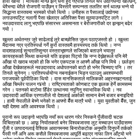
हावा खायो । माथिका मान्छे झन् धनी हुँदै गएपछि तिनले थप उद्योगधन्दा खोल्छन्,
धेरैभन्दा धेरैले रोजगारी पाउँछन् र विस्तारै सम्पन्नता तलतिर सर्न थाल्छ भन्ने यो
सिद्धान्त वास्तवमा भ्रमको पोको थियो । उनीहरू त पैसालाई उद्योगमा
लगाउनपट्टि नलागी पैसा खेलाएर अतिरिक्त पैसा मुठ्याउनपट्टि लागे ।
नवउदारवाद लागु भएपछि संसारभर असमानता र बेरोजगारीको दर झन्झन् बढेर
गयो ।
खुल्ला अर्थतन्त्र जुरे साढेलाई लुरे बाच्छोसित जुध्न पठाएजस्तो हो । खुल्ला
मैदानमा गएर प्रतिस्पर्धा गर्ने कुरो वास्तवमै हास्यस्पद तर्क थियो । नग्न
वादशाहलाई सुन्दरातिसुन्दर वस्त्राभूषणले सजिएको बताउने भयातुर
कायरहरूको मिथ्या कथनले यति डङ्का पिट्यो कि नग्न देख्नेहरूले पनि मेरै
आँखा पो खराब भएको हो कि भनेर एकपटक त आफ्नै आँखा पनि मिचे । छर्लङ्ग
आँखा देखेकाहरूले नवउदारवाद अधोपतनको बाटो हो भनेर चिच्याए पनि । तर
तिनले सुनेनन् । प्रतिस्पर्धायोग्य नबनाईकन भिड्न पठाउनु अवश्यम्भावी
पराजयको पूर्वपीठिका थियो । दास मानसिकताले मालिकको अह्रनखटनलाई
आँखा चिम्लेर पालन ग¥यो । राष्ट्रियताको कोणबाट एक झलक हेर्ने कामसम्म
गरेन । पतनको बाटोमा हिँडेर उत्थानमा नपुगिनु स्वाभाविक थियो । नव
उदारवादी आर्थिक प्रणालीले यो देशलाई अर्काको सामान बेच्ने बजार बनाइदियो
। हामी नेपालीले बेच्ने भनेको त आफ्नो बैँस मात्रै भयो । युवा युवतीको बैँस, जुन
यही देशमा अति आवश्यक थियो ।
पुरानो रूप उदाङ्गो भएपछि नयाँ रूप धारण गरेर निस्कने पुँजीवादी चटक
विचित्रको छ । आफू निर्यातकर्ता बनेर विश्वबजारमा लुट मच्चाउन पाउँदासम्म
पुँजी र उत्पादनलाई वैश्विक आवागमनमा बिनारोकटोक अनुमति दिनुपर्ने तर्कको
पैरवी गर्ने अनि अरू कसैले विश्वबजारमा आपूर्ति बढाएर नाफा लिन आँट्यो भने