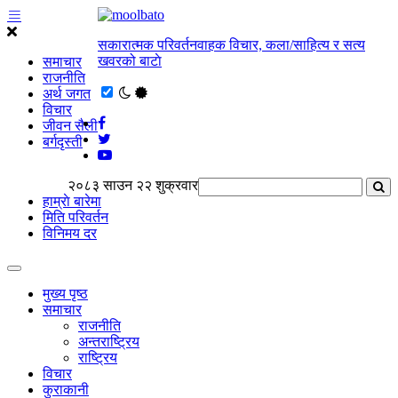
सकारात्मक परिवर्तनवाहक विचार, कला/साहित्य र सत्य
खवरको बाटाे
समाचार
राजनीति
अर्थ जगत
विचार
जीवन सैली
बर्गदृस्ती
२०८३ साउन २२ शुक्रवार
हाम्राे बारेमा
मिति परिवर्तन
विनिमय दर
मुख्य पृष्ठ
समाचार
राजनीति
अन्तराष्ट्रिय
राष्ट्रिय
विचार
कुराकानी