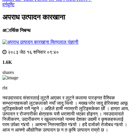
वर्गदृष्टि
अपराध उत्पादन कारखाना
अार्थिक निबन्ध
मित्रलाल पंज्ञानी
२०८३ जेठ १६ शनिवार ०९:४०
1.6K
shares
rbt
नवउदारवाद संसारलाई लुट्तै आएका र लुट्ने कलामा पारङ्गत वैश्विक
सम्भ्रान्तहरूको लुटकलाको नयाँ जादु थियो । मख्ख परेर जादु हेरिसक्दा आफू
लुटिइसकेको पत्तै नहुने । अहिले हामी नराम्ररी लुटिइसकेका छौं । हाम्रा आय,
उत्पादन र रोजगारीका क्षेत्रहरू यसै धराशायी भएका होइनन् । नवउदावादले
निजीकरण, उदारीकरण र खुल्लापनको नाममा देशका उद्यमी र कृषकहरूलाई
परम उपेक्षा ग¥यो । अत्यन्त निरुत्साहित ग¥यो । हदै दर्जाको तेजोबध ग¥यो ।
आज न आफ्नो औद्योगिक उत्पादन छ न त कृषि उत्पादन राम्रो छ ।