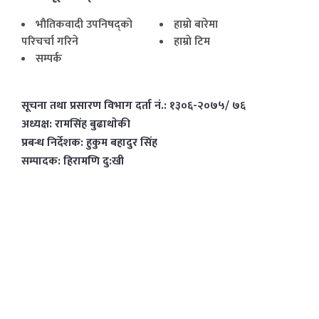
भाैतिकवादी उपनिषद्काे
हाम्राे बारेमा
परिचर्चा गरिने
हाम्राे टिम
सम्पर्क
सूचना तथा प्रसारण विभाग दर्ता नं.: १३०६-२०७५/ ७६
अध्यक्ष: रामसिंह बुढाथाेकी
प्रबन्ध निर्देशक: हुकुम बहादुर सिंह
सम्पादक: हिरामणि दु:खी