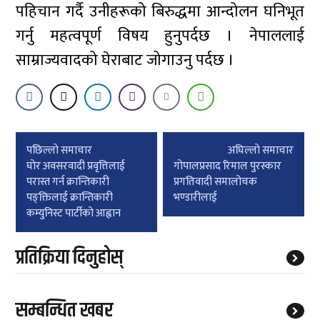
पहिचान गर्दै उनीहरूको बिरुद्धमा आन्दोलन घनिभूत
गर्नु महत्वपूर्ण विषय हुनुपर्दछ । नेपाललाई
साम्राज्यवादको घेराबाट जोगाउनु पर्दछ ।
Post
पछिल्लाे समाचार
अघिल्लाे समाचार
navigation
घोर अवसरवादी प्रवृत्तिलाई
गोपालप्रसाद रिमाल पुरस्कार
परास्त गर्न क्रान्तिकारी
प्रगतिवादी समालोचक
पङ्क्तिलाई क्रान्तिकारी
भण्डारीलाई
कम्युनिस्ट पार्टीको आह्वान
प्रतिक्रिया दिनुहोस्
सम्बन्धित खबर