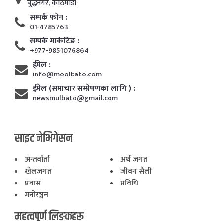
बुद्धनगर, काठमाडाैं
सम्पर्क फाेन :
01-4785763
सम्पर्क मार्केटिङ :
+977-9851076864
ईमेल :
info@moolbato.com
ईमेल (समाचार सम्प्रेषणका लागि ) :
newsmulbato@gmail.com
साइट नेभिगेसन
अन्तर्वार्ता
अर्थ जगत
खेलजगत
जीवन सैली
प्रवास
प्रविधि
मनोरञ्जन
महत्वपूर्ण लिङ्कहरू