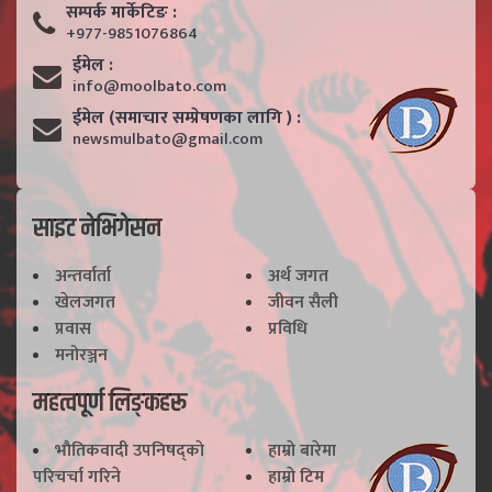
सम्पर्क मार्केटिङ :
+977-9851076864
ईमेल :
info@moolbato.com
ईमेल (समाचार सम्प्रेषणका लागि ) :
newsmulbato@gmail.com
साइट नेभिगेसन
अन्तर्वार्ता
अर्थ जगत
खेलजगत
जीवन सैली
प्रवास
प्रविधि
मनोरञ्जन
महत्वपूर्ण लिङ्कहरू
भाैतिकवादी उपनिषद्काे
हाम्राे बारेमा
परिचर्चा गरिने
हाम्राे टिम