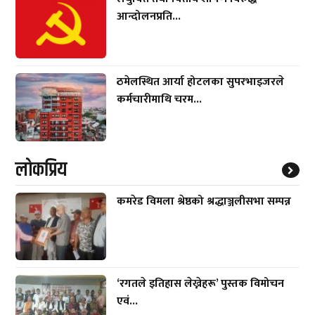
आन्दोलनप्रति...
ठमेलस्थित आर्या होटलका सुपरभाइजरले
कर्मचारीमाथि चरम...
लाेकप्रिय
कमरेड विमला श्रेष्ठको श्रद्धाञ्जलीसभा सम्पन्न
‘रगतले इतिहास लेख्नेहरू’ पुस्तक विमोचन
एवं...