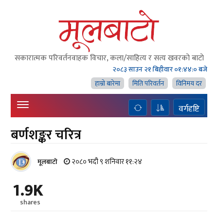
सकारात्मक परिवर्तनवाहक विचार, कला/साहित्य र सत्य खवरको बाटाे
२०८३ साउन २१ बिहीवार
०१:४४:०१ बजे
हाम्राे बारेमा
मिति परिवर्तन
विनिमय दर
वर्गदृष्टि
बर्णशङ्कर चरित्र
२०८० भदौ ९ शनिवार ११:२४
मूलबाटाे
1.9K
shares