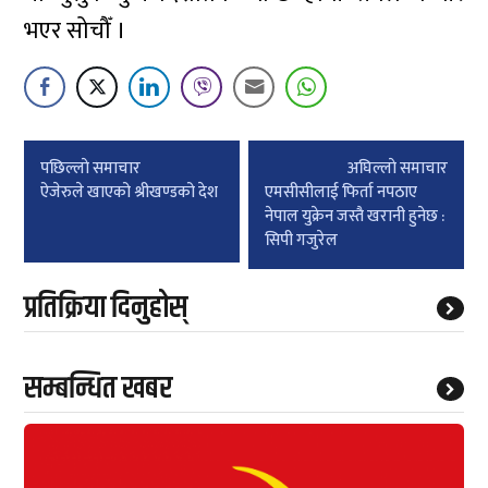
भएर सोचौँ ।
Post
पछिल्लाे समाचार
अघिल्लाे समाचार
navigation
ऐजेरुले खाएको श्रीखण्डको देश
एमसीसीलाई फिर्ता नपठाए
नेपाल युक्रेन जस्तै खरानी हुनेछ :
सिपी गजुरेल
प्रतिक्रिया दिनुहोस्
सम्बन्धित खबर