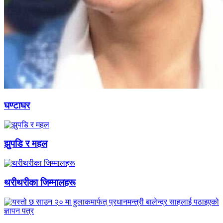
घण्टाघर
झुपडि र महल
थरीथरीका जिम्मालहरू