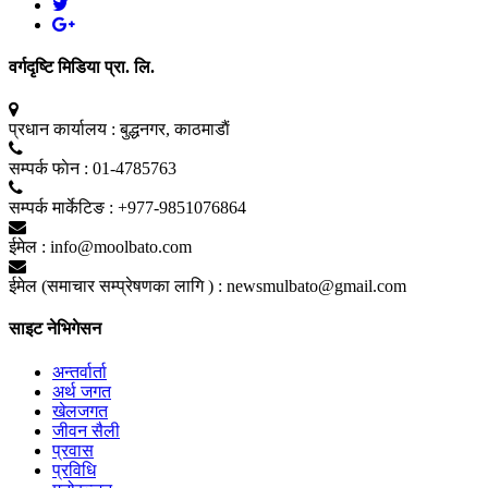
वर्गदृष्टि मिडिया प्रा. लि.
प्रधान कार्यालय :
बुद्धनगर, काठमाडाैं
सम्पर्क फाेन :
01-4785763
सम्पर्क मार्केटिङ :
+977-9851076864
ईमेल :
info@moolbato.com
ईमेल (समाचार सम्प्रेषणका लागि ) :
newsmulbato@gmail.com
साइट नेभिगेसन
अन्तर्वार्ता
अर्थ जगत
खेलजगत
जीवन सैली
प्रवास
प्रविधि