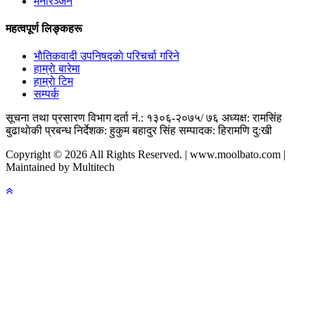
मनोरञ्जन
महत्वपूर्ण लिङ्कहरू
भाैतिकवादी उपनिषद्काे परिचर्चा गरिने
हाम्राे बारेमा
हाम्राे टिम
सम्पर्क
सूचना तथा प्रसारण विभाग दर्ता नं.: १३०६-२०७५/ ७६
अध्यक्ष: रामसिंह
बुढाथाेकी
प्रबन्ध निर्देशक: हुकुम बहादुर सिंह
सम्पादक: हिरामणि दु:खी
Copyright © 2026 All Rights Reserved. | www.moolbato.com |
Maintained by Multitech