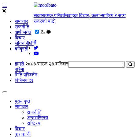
सकारात्मक परिवर्तनवाहक विचार, कला/साहित्य र सत्य
खवरको बाटाे
समाचार
राजनीति
अर्थ जगत
विचार
जीवन सैली
बर्गदृस्ती
हाम्राे
२०८३ साउन २३ शनिवार
बारेमा
मिति परिवर्तन
विनिमय दर
मुख्य पृष्ठ
समाचार
राजनीति
अन्तराष्ट्रिय
राष्ट्रिय
विचार
कुराकानी