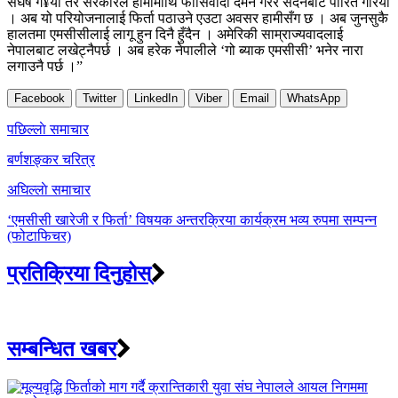
संघर्ष ग¥यौं तर सरकारले हामीमाथि फासिवादी दमन गरेर सदनबाट पारित गरियो
। अब यो परियोजनालाई फिर्ता पठाउने एउटा अवसर हामीसँग छ । अब जुनसुकै
हालतमा एमसीसीलाई लागू हुन दिनै हुँदैन । अमेरिकी साम्राज्यवादलाई
नेपालबाट लखेट्नैपर्छ । अब हरेक नेपालीले ‘गो ब्याक एमसीसी’ भनेर नारा
लगाउनै पर्छ ।”
Facebook
Twitter
LinkedIn
Viber
Email
WhatsApp
Post
पछिल्लाे समाचार
navigation
बर्णशङ्कर चरित्र
अघिल्लाे समाचार
‘एमसीसी खारेजी र फिर्ता’ विषयक अन्तरक्रिया कार्यक्रम भव्य रुपमा सम्पन्न
(फोटाफिचर)
प्रतिक्रिया दिनुहोस्
सम्बन्धित खबर