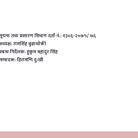
सूचना तथा प्रसारण विभाग दर्ता नं.: १३०६-२०७५/ ७६
अध्यक्ष: रामसिंह बुढाथाेकी
प्रबन्ध निर्देशक: हुकुम बहादुर सिंह
सम्पादक: हिरामणि दु:खी