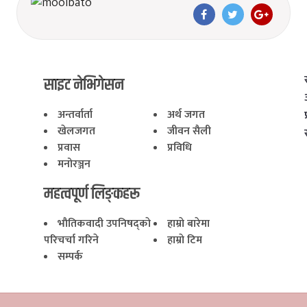
साइट नेभिगेसन
अन्तर्वार्ता
अर्थ जगत
खेलजगत
जीवन सैली
प्रवास
प्रविधि
मनोरञ्जन
महत्वपूर्ण लिङ्कहरू
भाैतिकवादी उपनिषद्काे
हाम्राे बारेमा
परिचर्चा गरिने
हाम्राे टिम
सम्पर्क