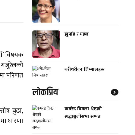
झुपडि र महल
्ता’ विषयक
ी गजुरेलको
थरीथरीका जिम्मालहरू
डामा परिणत
लाेकप्रिय
कमरेड विमला श्रेष्ठको
्तोष बुढा,
श्रद्धाञ्जलीसभा सम्पन्न
ुपमा धारणा