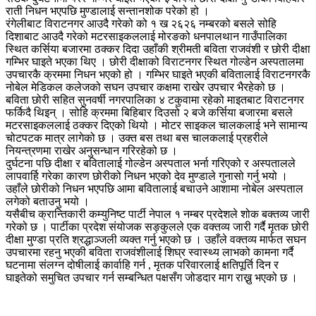
राती निधन भएपछि मुण्डालाई सन्तानशोक परेको हो ।
रंगेलीबाट विराटनगर आउदै गरेको को १ ख २६२६ नम्बरको बसले सोहि
दिशाबाट आउदै गरेको मटरसाइकललाई मोरङको धनपालथान गाउँपालिका
स्थित कर्सिया बजारमा ठक्कर दिदा उहाँकी श्रीमती बविता राजवंशी र छोरी दीक्षा
गम्भिर घाइते भएका थिए । छोरी दीक्षाको विराटनगर स्थित गोल्डेन अस्पतालमा
उपचारकै क्रममा निधन भएको हो । गम्भिर घाइते भएकी बवितालाई विराटनगरकै
नोबेल मेडिकल कलेजको सघन उपचार कक्षमा राखेर उपचार भैरहेको छ ।
बविता छोरी सहित सुनवर्षी नगरपालिका ४ टकुवामा रहेको माइतबाट विराटनगर
फर्किदै थिइन् । सोहि क्रममा बिहिबार दिउसो २ बजे कर्सिया बजारमा बसले
मटरसाइकललाई ठक्कर दिएको थियो । मोटर साइकल चालकलाई भने सामान्य
चोटपटक मात्र लागेको छ । उक्त बस तथा बस चालकलाई प्रहरीले
नियन्त्रणमा राखेर अनुसन्धान गरिरहेको छ ।
दुर्घटना पछि दीक्षा र बवितालाई गोल्डेन अस्पताल भर्ना गरिएको र अस्पतालले
लापवार्हि गरेका कारण छोरीको निधन भएको देव मुण्डाले गुनासो गर्नु भयो ।
उहाँले छोरीको निधन भएपछि आमा बवितालाई बचाउने आशामा नोबेल अस्पताल
लगेको बताउनु भयो ।
यसैबीच क्रान्तिकारी कम्युनिष्ट पार्टी नेपाल १ नम्बर प्रदेशले शोक बक्तव्य जारी
गरेको छ । पार्टीका प्रदेश संयोजक सङ्कुलले एक वक्तव्य जारी गर्दै मृतक छोरी
दीक्षा मुण्डा प्रति श्रद्धाञ्जली व्यक्त गर्नु भएको छ । उहाँले वक्तव्य मार्फत सघन
उपचारमा रहनु भएकी बविता राजवंशीलाई शिघ्र स्वास्थ्य लाभको कामना गर्दै
घटनामा संलग्न दोषीलाई कार्वाहि गर्न , मृतक परिवारलाई क्षतिपूर्ति दिन र
घाइतेको समुचित उपचार गर्न सम्बन्धित पक्षसँग जोडदार माग राख्नु भएको छ ।