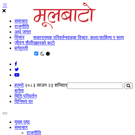
समाचार
राजनीति
अर्थ जगत
विचार
सकारात्मक परिवर्तनवाहक विचार, कला/साहित्य र सत्य
जीवन सैली
खवरको बाटाे
बर्गदृस्ती
हाम्राे
२०८३ साउन २३ शनिवार
बारेमा
मिति परिवर्तन
विनिमय दर
मुख्य पृष्ठ
समाचार
राजनीति