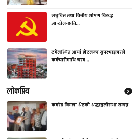
लघुवित्त तथा वित्तीय शोषण विरुद्ध
आन्दोलनप्रति...
ठमेलस्थित आर्या होटलका सुपरभाइजरले
कर्मचारीमाथि चरम...
लाेकप्रिय
कमरेड विमला श्रेष्ठको श्रद्धाञ्जलीसभा सम्पन्न