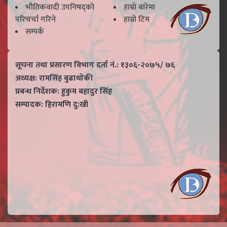
भाैतिकवादी उपनिषद्काे
हाम्राे बारेमा
परिचर्चा गरिने
हाम्राे टिम
सम्पर्क
सूचना तथा प्रसारण विभाग दर्ता नं.: १३०६-२०७५/ ७६
अध्यक्ष: रामसिंह बुढाथाेकी
प्रबन्ध निर्देशक: हुकुम बहादुर सिंह
सम्पादक: हिरामणि दु:खी