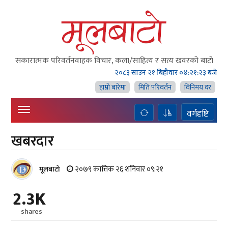
सकारात्मक परिवर्तनवाहक विचार, कला/साहित्य र सत्य खवरको बाटाे
२०८३ साउन २१ बिहीवार
०४:२१:२३ बजे
हाम्राे बारेमा
मिति परिवर्तन
विनिमय दर
वर्गदृष्टि
खबरदार
२०७९ कात्तिक २६ शनिवार ०९:२१
मूलबाटाे
2.3K
shares