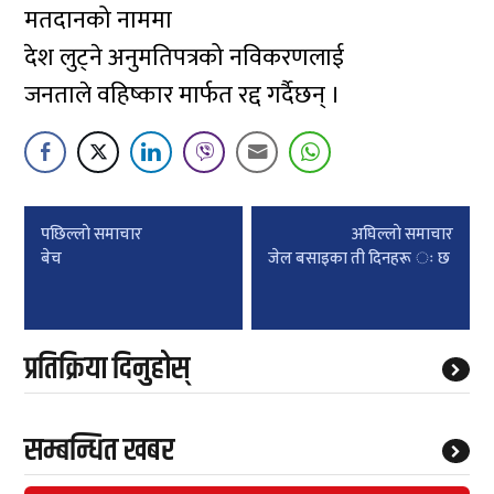
मतदानको नाममा
देश लुट्ने अनुमतिपत्रको नविकरणलाई
जनताले वहिष्कार मार्फत रद्द गर्दैछन् ।
Post
पछिल्लाे समाचार
अघिल्लाे समाचार
navigation
बेच
जेल बसाइका ती दिनहरू ः छ
प्रतिक्रिया दिनुहोस्
सम्बन्धित खबर