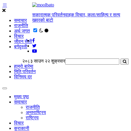
सकारात्मक परिवर्तनवाहक विचार, कला/साहित्य र सत्य
खवरको बाटाे
समाचार
राजनीति
अर्थ जगत
विचार
जीवन सैली
बर्गदृस्ती
२०८३ साउन २२ शुक्रवार
हाम्राे बारेमा
मिति परिवर्तन
विनिमय दर
मुख्य पृष्ठ
समाचार
राजनीति
अन्तराष्ट्रिय
राष्ट्रिय
विचार
कुराकानी