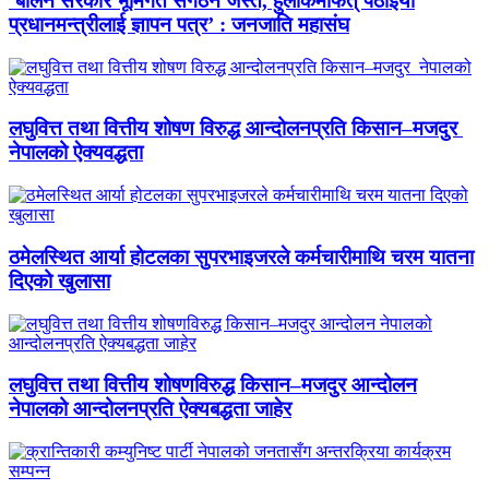
‘बालेन सरकार भूमिगत संगठन जस्तै, हुलाकमार्फत् पठाइयो
प्रधानमन्त्रीलाई ज्ञापन पत्र’ : जनजाति महासंघ
लघुवित्त तथा वित्तीय शोषण विरुद्ध आन्दोलनप्रति किसान–मजदुर
नेपालको ऐक्यवद्धता
ठमेलस्थित आर्या होटलका सुपरभाइजरले कर्मचारीमाथि चरम यातना
दिएको खुलासा
लघुवित्त तथा वित्तीय शोषणविरुद्ध किसान–मजदुर आन्दोलन
नेपालको आन्दोलनप्रति ऐक्यबद्धता जाहेर