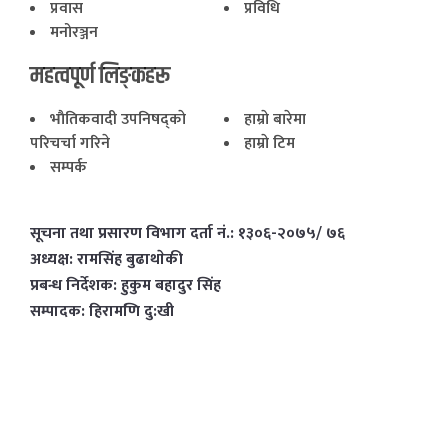
प्रवास
प्रविधि
मनोरञ्जन
महत्वपूर्ण लिङ्कहरू
भाैतिकवादी उपनिषद्काे
हाम्राे बारेमा
परिचर्चा गरिने
हाम्राे टिम
सम्पर्क
सूचना तथा प्रसारण विभाग दर्ता नं.: १३०६-२०७५/ ७६
अध्यक्ष: रामसिंह बुढाथाेकी
प्रबन्ध निर्देशक: हुकुम बहादुर सिंह
सम्पादक: हिरामणि दु:खी