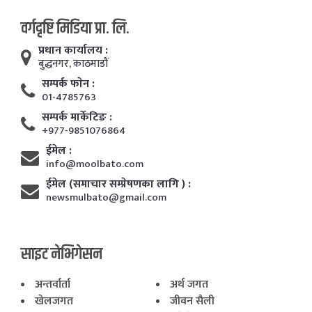
वर्गदृष्टि मिडिया प्रा. लि.
प्रधान कार्यालय :
बुद्धनगर, काठमाडाैं
सम्पर्क फाेन :
01-4785763
सम्पर्क मार्केटिङ :
+977-9851076864
ईमेल :
info@moolbato.com
ईमेल (समाचार सम्प्रेषणका लागि ) :
newsmulbato@gmail.com
साइट नेभिगेसन
अन्तर्वार्ता
अर्थ जगत
खेलजगत
जीवन सैली