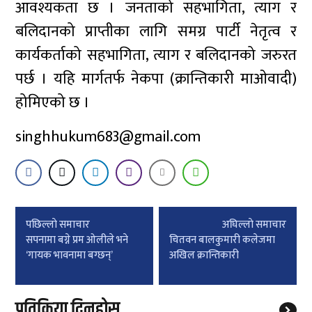
आवश्यकता छ । जनताको सहभागिता, त्याग र
बलिदानको प्राप्तीका लागि समग्र पार्टी नेतृत्व र
कार्यकर्ताको सहभागिता, त्याग र बलिदानको जरुरत
पर्छ । यहि मार्गतर्फ नेकपा (क्रान्तिकारी माओवादी)
होमिएको छ ।
singhhukum683@gmail.com
Post
पछिल्लाे समाचार
अघिल्लाे समाचार
navigation
सपनामा बग्ने प्रम ओलीले भने
चितवन बालकुमारी कलेजमा
‘गायक भावनामा बग्छन्’
अखिल क्रान्तिकारी
प्रतिक्रिया दिनुहोस्