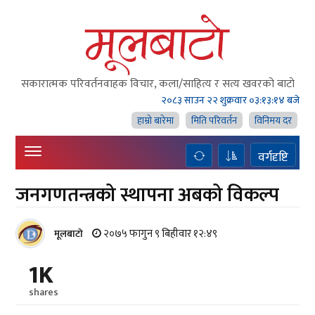
सकारात्मक परिवर्तनवाहक विचार, कला/साहित्य र सत्य खवरको बाटाे
२०८३ साउन २२ शुक्रवार
०३:१३:१५ बजे
हाम्राे बारेमा
मिति परिवर्तन
विनिमय दर
वर्गदृष्टि
जनगणतन्त्रको स्थापना अबको विकल्प
२०७५ फागुन ९ बिहीवार १२:४९
मूलबाटाे
1K
shares