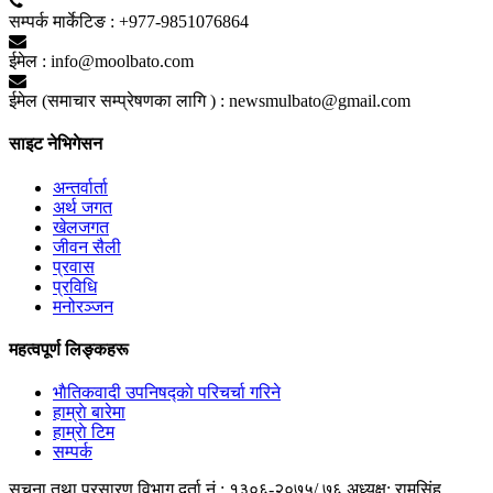
सम्पर्क मार्केटिङ :
+977-9851076864
ईमेल :
info@moolbato.com
ईमेल (समाचार सम्प्रेषणका लागि ) :
newsmulbato@gmail.com
साइट नेभिगेसन
अन्तर्वार्ता
अर्थ जगत
खेलजगत
जीवन सैली
प्रवास
प्रविधि
मनोरञ्जन
महत्वपूर्ण लिङ्कहरू
भाैतिकवादी उपनिषद्काे परिचर्चा गरिने
हाम्राे बारेमा
हाम्राे टिम
सम्पर्क
सूचना तथा प्रसारण विभाग दर्ता नं.: १३०६-२०७५/ ७६
अध्यक्ष: रामसिंह