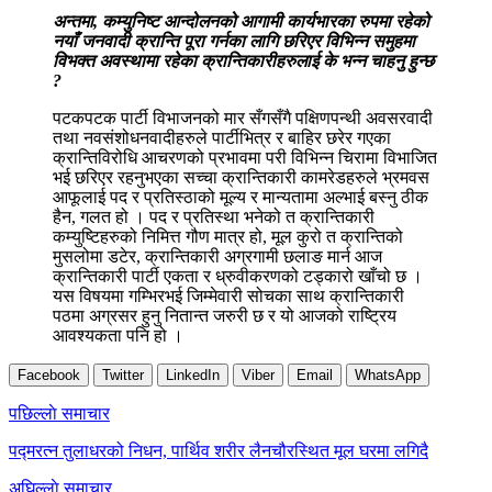
अन्तमा, कम्युनिष्ट आन्दोलनको आगामी कार्यभारका रुपमा रहेको
नयाँ जनवादी क्रान्ति पूरा गर्नका लागि छरिएर विभिन्न समुहमा
विभक्त अवस्थामा रहेका क्रान्तिकारीहरुलाई के भन्न चाहनु हुन्छ
?
पटकपटक पार्टी विभाजनको मार सँगसँगै पक्षिणपन्थी अवसरवादी
तथा नवसंशोधनवादीहरुले पार्टीभित्र र बाहिर छरेर गएका
क्रान्तिविरोधि आचरणको प्रभावमा परी विभिन्न चिरामा विभाजित
भई छरिएर रहनुभएका सच्चा क्रान्तिकारी कामरेडहरुले भ्रमवस
आफूलाई पद र प्रतिस्ठाको मूल्य र मान्यतामा अल्भाई बस्नु ठीक
हैन, गलत हो । पद र प्रतिस्था भनेको त क्रान्तिकारी
कम्युष्टिहरुको निमित्त गौण मात्र हो, मूल कुरो त क्रान्तिको
मुसलोमा डटेर, क्रान्तिकारी अग्रगामी छलाङ मार्न आज
क्रान्तिकारी पार्टी एकता र ध्रुवीकरणको टड्कारो खाँचो छ ।
यस विषयमा गम्भिरभई जिम्मेवारी सोचका साथ क्रान्तिकारी
पठमा अग्रसर हुनु नितान्त जरुरी छ र यो आजको राष्ट्रिय
आवश्यकता पनि हो ।
Facebook
Twitter
LinkedIn
Viber
Email
WhatsApp
Post
पछिल्लाे समाचार
navigation
पद्मरत्न तुलाधरको निधन, पार्थिव शरीर लैनचौरस्थित मूल घरमा लगिदै
अघिल्लाे समाचार