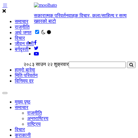
सकारात्मक परिवर्तनवाहक विचार, कला/साहित्य र सत्य
खवरको बाटाे
समाचार
राजनीति
अर्थ जगत
विचार
जीवन सैली
बर्गदृस्ती
२०८३ साउन २२ शुक्रवार
हाम्राे बारेमा
मिति परिवर्तन
विनिमय दर
मुख्य पृष्ठ
समाचार
राजनीति
अन्तराष्ट्रिय
राष्ट्रिय
विचार
कुराकानी