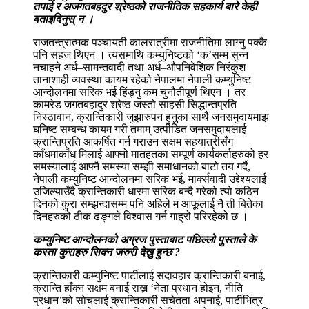
तपाई र अजगतबहदुर श्रेष्ठको राजनीतिक सहकार्य बारे केही
बताइदिनुस् न ।
राजतन्त्रात्मक पञ्चायती कालरात्रीमा राजनीतिमा लाग्नु पक्कै
पनि सहज थिएन । त्यसमाथि कम्युनिष्टको ‘क’सम्म सुन्न
नचाहने अर्ध–सामन्तवादी तथा अर्ध–औपनिवेशिक निरंकुश
तानाशाही व्यवस्था कायम रहेको नेपालमा नेपाली कम्युनिष्ट
आन्दोलनमा सरिक भई हिंड्नु कम चुनौतीपूर्ण थिएन । तर
कामरेड जगतबहादुर श्रेष्ठ जस्तो साहसी सिद्धान्तप्रति
निस्ठावान, क्रान्तिकारी जुझारुपन हुनुका साथै जनसमुदायमाझ
घनिष्ट सम्बन्ध कायम गरी तमाम् उत्पीडित जनसमुदायलाई
क्रान्तिप्रति आकर्षित गर्न गराउन सक्षम सहयात्रीसँग
काँधमाकाँध मिलाई आफ्नो मातहतका सम्पूर्ण कार्यकर्ताहरुको हर
समस्यालाई आफ्नै समस्या सम्झी समाधानको बाटो तय गर्दै,
नेपाली कम्युनिष्ट आन्दोलनमा सरिक भई, मार्क्सवादी उद्देश्यलाई
उजिल्याउँदै क्रान्तिकारी धारमा सरिक बन्दै गरेको त्यो कठिन
दिनको कुरा सम्झन्दासम्म पनि अहिले म आफूलाई नै ती बितेका
दिनहरुको ठीक ढङ्गले विश्वास गर्न गाह्रो परिरहेको छ ।
कम्युनिष्ट आन्दोलनको अग्रज पुस्ताबाट पछिल्लो पुस्ताले के
कस्ता कुराहरु सिक्न जरुरी देख्नु हुन्छ ?
क्रान्तिकारी कम्युनिष्ट पार्टीलाई सदावहार क्रान्तिकारी बनाई,
क्रान्ति हाँक्न सक्षम बनाई राख्न ‘नेता प्रधान होइन, नीति
प्रधान’को सोचलाई क्रान्तिकारी सचेतता अपनाई, पार्टीभित्र