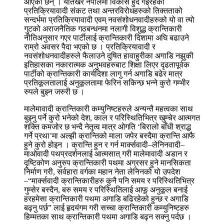
आएका छन् । यतिखेर नेपालमा विकास हुँदै गइरहेको
प्रतिक्रियावादी संकट तथा अन्तरविरोधहरुको तिक्तताको
सन्दर्भमा प्रतिक्रियावादी एवम् नवसंशोधनवादीहरुको यो वा त्यो
गुटको अराजनैतिक गठबन्धनमा नलागी विशुद्ध क्रान्तिकारी
नीतिअनुसार गएर पार्टीलाई क्रान्तिकारी दिशामा अघि बढाउने
राम्रो अवसर पैदा भएको छ । प्रतिक्रियावादी र
नवसंशोधनवादीहरुले फैलाउने दुषित हावाहुरीका अगाडि नझुकी
इतिहासका नकारात्मक अनुभवहरुबाट शिक्षा लिएर दृढतापूर्वक
पार्टीको क्रान्तिकारी कार्यदिशा लागु गर्न अगाडि बढेर मात्र
प्रतिकूलतालाई अनुकूलतामा फेरिन सकिन्छ भन्ने कुरो गम्भीर
रुपले बुझ्न जरुरी छ ।
मालेमावादी क्रान्तिकारी कम्युनिष्टहरुले अन्यन्तै महत्वका साथ
बुझ्नु पर्ने कुरो भनेको देश, काल र परिस्थितिभित्र खुम्चेर आत्मगत
शक्ति कमजोर छ भन्दै नेतृत्व मात्र ओगति ‘बिरालो बाँधी श्राद्ध
गर्ने प्रथा’मा अल्झी क्रान्तिको माला जपेर बस्दैमा क्रान्ति आफै
हुने कुरो होइन । क्रान्ति हुन र गर्न मार्क्सवादी–लेनिनवादी–
माओवादी पथप्रदर्शनलाई आत्मसात् गरी मालेमावादी अडान र
दृष्टिकोण अनुरुप क्रान्तिकारी पथमा अग्रसर हुने मानसिकता
निर्माण गरी, सर्वहारा वर्गका महान नेता लेनिनको यो उपदेश
–“मार्क्सवादी क्रान्तिकारीहरु कुनै पनि समय र परिस्थितिभित्र
गुम्सेर बस्दैन, बरु समय र परिस्थितिलाई आफू अनुकूल बनाई
हरहमेसा क्रान्तिकारी पथमा अगाडि बढिरहेको हुन्छ र अगाडि
बढ्नु पर्छ” लाई हृदयंगम गरी सच्चा क्रान्तिकारी कम्युनिष्टहरु
हिम्मतका साथ क्रान्तिकारी पथमा अगाडि बढ्न सक्नु पर्दछ ।