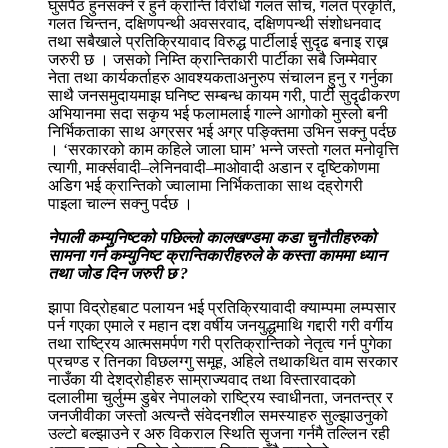
घुसपैठ हुनसक्ने र हुने क्रान्ति विरोधी गलत सोच, गलत प्रकृति,
गलत चिन्तन, दक्षिणपन्थी अवसरवाद, दक्षिणपन्थी संशोधनवाद
तथा सबैखाले प्रतिक्रियावाद विरुद्ध पार्टीलाई सुदृढ बनाइ राख्न
जरुरी छ । जसको निम्ति क्रान्तिकारी पार्टीका सबै जिम्मेवार
नेता तथा कार्यकर्ताहरु आवश्यकताअनुरुप संचालन हुनु र गर्नुका
साथै जनसमुदायमाझ घनिष्ट सम्बन्ध कायम गरी, पार्टी सुदृढीकरण
अभियानमा सदा सकृय भई फलामलाई गाल्ने आगोको मुस्लो बनी
निर्भिकताका साथ अग्रसर भई अग्र पङ्क्तिमा उभिन सक्नु पर्दछ
। ‘सरकारको काम कहिले जाला घाम’ भन्ने जस्तो गलत मनोवृत्ति
त्यागी, मार्क्सवादी–लेनिनवादी–माओवादी अडान र दृष्टिकोणमा
अडिग भई क्रान्तिको ज्वालामा निर्भिकताका साथ दह्रोगरी
पाइला चाल्न सक्नु पर्दछ ।
नेपाली कम्युनिष्टको पछिल्लो कालखण्डमा कडा चुनौतीहरुको
सामना गर्न कम्युनिष्ट क्रान्तिकारीहरुले के कस्ता काममा ध्यान
तथा जोड दिन जरुरी छ ?
झापा विद्रोहबाट पलायन भई प्रतिक्रियावादी क्याम्पमा लम्पसार
पर्न गएका एमाले र महान दश वर्षीय जनयुद्धमाथि गद्दारी गरी वर्गीय
तथा राष्ट्रिय आत्मसमर्पण गरी प्रतिक्रान्तिको नेतृत्व गर्न पुगेका
प्रचण्ड र तिनका विछलग्गु समूह, अहिले तथाकथित वाम सरकार
नाउँका यी देशद्रोहीहरु साम्राज्यवाद तथा विस्तारवादको
दलालीमा चुर्लुम्म डुबेर नेपालको राष्ट्रिय स्वाधीनता, जनतन्त्र र
जनजीवीका जस्तो अत्यन्तै संवेदनशील समस्याहरु सुल्झाउनुको
उल्टो बल्झाउने र अरु विकराल स्थिति सृजना गर्नमै तल्लिन रही