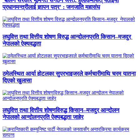
‘बालेन सरकार भूमिगत संगठन जस्तै, हुलाकमार्फत् पठाइयो
प्रधानमन्त्रीलाई ज्ञापन पत्र’ : जनजाति महासंघ
लघुवित्त तथा वित्तीय शोषण विरुद्ध आन्दोलनप्रति किसान–मजदुर
नेपालको ऐक्यवद्धता
ठमेलस्थित आर्या होटलका सुपरभाइजरले कर्मचारीमाथि चरम यातना
दिएको खुलासा
लघुवित्त तथा वित्तीय शोषणविरुद्ध किसान–मजदुर आन्दोलन
नेपालको आन्दोलनप्रति ऐक्यबद्धता जाहेर