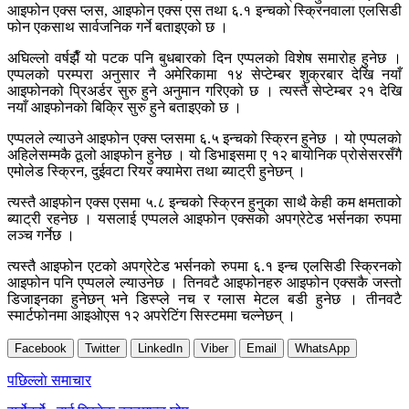
आइफोन एक्स प्लस, आइफोन एक्स एस तथा ६.१ इन्चको स्क्रिनवाला एलसिडी
फोन एकसाथ सार्वजनिक गर्ने बताइएको छ ।
अघिल्लो वर्षझैँ यो पटक पनि बुधबारको दिन एप्पलको विशेष समारोह हुनेछ ।
एप्पलको परम्परा अनुसार नै अमेरिकामा १४ सेप्टेम्बर शुक्रबार देखि नयाँ
आइफोनको प्रिअर्डर सुरु हुने अनुमान गरिएको छ । त्यस्तै सेप्टेम्बर २१ देखि
नयाँ आइफोनको बिक्रि सुरु हुने बताइएको छ ।
एप्पलले ल्याउने आइफोन एक्स प्लसमा ६.५ इन्चको स्क्रिन हुनेछ । यो एप्पलको
अहिलेसम्मकै ठूलो आइफोन हुनेछ । यो डिभाइसमा ए १२ बायोनिक प्रोसेसरसँगै
एमोलेड स्क्रिन, दुईवटा रियर क्यामेरा तथा ब्याट्री हुनेछन् ।
त्यस्तै आइफोन एक्स एसमा ५.८ इन्चको स्क्रिन हुनुका साथै केही कम क्षमताको
ब्याट्री रहनेछ । यसलाई एप्पलले आइफोन एक्सको अपग्रेटेड भर्सनका रुपमा
लञ्च गर्नेछ ।
त्यस्तै आइफोन एटको अपग्रेटेड भर्सनको रुपमा ६.१ इन्च एलसिडी स्क्रिनको
आइफोन पनि एप्पलले ल्याउनेछ । तिनवटै आइफोनहरु आइफोन एक्सकै जस्तो
डिजाइनका हुनेछन् भने डिस्प्ले नच र ग्लास मेटल बडी हुनेछ । तीनवटै
स्मार्टफोनमा आइओएस १२ अपरेटिंग सिस्टममा चल्नेछन् ।
Facebook
Twitter
LinkedIn
Viber
Email
WhatsApp
Post
पछिल्लाे समाचार
navigation