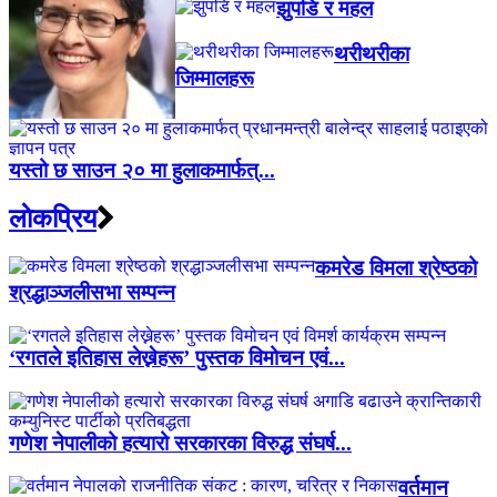
झुपडि र महल
थरीथरीका
जिम्मालहरू
यस्तो छ साउन २० मा हुलाकमार्फत्...
लाेकप्रिय
कमरेड विमला श्रेष्ठको
श्रद्धाञ्जलीसभा सम्पन्न
‘रगतले इतिहास लेख्नेहरू’ पुस्तक विमोचन एवं...
गणेश नेपालीको हत्यारो सरकारका विरुद्ध संघर्ष...
वर्तमान