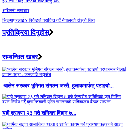
झर्रोटर्रो : बाई मिस्टेक काठमान्डु घोप
अघिल्लाे समाचार
सिङ्गापुरलाई ४ विकेटले पराजित गर्दै नेपालको दोस्रो जित
प्रतिक्रिया दिनुहोस्
सम्बन्धित खबर
‘बालेन सरकार भूमिगत संगठन जस्तै, हुलाकमार्फत् पठाइयो...
यही श्रावणा २३ गते शनिवार विहान ७...