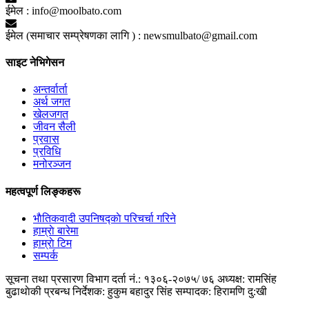
ईमेल :
info@moolbato.com
ईमेल (समाचार सम्प्रेषणका लागि ) :
newsmulbato@gmail.com
साइट नेभिगेसन
अन्तर्वार्ता
अर्थ जगत
खेलजगत
जीवन सैली
प्रवास
प्रविधि
मनोरञ्जन
महत्वपूर्ण लिङ्कहरू
भाैतिकवादी उपनिषद्काे परिचर्चा गरिने
हाम्राे बारेमा
हाम्राे टिम
सम्पर्क
सूचना तथा प्रसारण विभाग दर्ता नं.: १३०६-२०७५/ ७६
अध्यक्ष: रामसिंह
बुढाथाेकी
प्रबन्ध निर्देशक: हुकुम बहादुर सिंह
सम्पादक: हिरामणि दु:खी