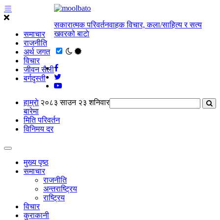
सकारात्मक परिवर्तनवाहक विचार, कला/साहित्य र सत्य
खवरको बाटाे
समाचार
राजनीति
अर्थ जगत
विचार
जीवन सैली
बर्गदृस्ती
हाम्राे
२०८३ साउन २३ शनिवार
बारेमा
मिति परिवर्तन
विनिमय दर
मुख्य पृष्ठ
समाचार
राजनीति
अन्तराष्ट्रिय
राष्ट्रिय
विचार
कुराकानी