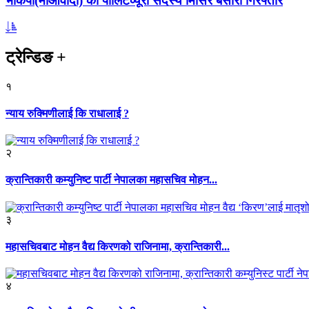
भाकपा(माओवादी) का पोलिटव्यूरो सदस्य मिसिर बेसारा गिरफ्तार
ट्रेन्डिङ
+
१
न्याय रुक्मिणीलाई कि राधालाई ?
२
क्रान्तिकारी कम्युनिष्ट पार्टी नेपालका महासचिव मोहन...
३
महासचिवबाट मोहन वैद्य किरणको राजिनामा, क्रान्तिकारी...
४