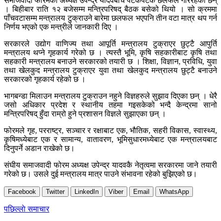
समाजवादी फोरमका अध्यक्ष उपेन्द्र यादवबीच पटकपटक छलफल गरिरहेका छन्
। बिहीबार राति १२ बजेसम्म मन्त्रिपरिषद् बैठक बसेको थियो । सो क्रममा
पाँचवटासम्म मन्त्रालय टुक्राउने बारेमा छलफल भएपनि तीन वटा मात्र थप गर्न
निर्णय भएको एक मन्त्रीले जानकारी दिए ।
सरकारले उद्योग वाणिज्य तथा आपूर्ति मन्त्रालय टुक्राएर छुट्टै आपुर्ति
मन्त्रालय थप्ने गृहकार्य गरेको छ । त्यस्तै भूमि, कृषि सहकारीबाट कृषि तथा
सहकारी मन्त्रालय बनाउने सरकारको तयारी छ । शिक्षा, विज्ञान, प्रविधि, युवा
तथा खेलकुद मन्त्रालय टुक्राएर युवा तथा खेलकुद मन्त्रालय छुट्टै बनाउने
सरकारको गृहकार्य रहेको छ ।
भागबन्डा मिलाउन मन्त्रालय टुक्राउन नहुने विज्ञहरुले सुझाव दिएका छन् । धेरै
जसो अधिकार प्रदेश र स्थानीय तहमा गइसकेको भन्दै केन्द्रमा सानो
मन्त्रिपरिषद् हुँदा राम्रो हुने प्रशासन विज्ञले सुझाएका छन् ।
फोरमले गृह, परराष्ट्र, सञ्चार र रक्षाबाट एक, भौतिक, सहरी विकास, स्वास्थ्य,
कृषिमध्येबाट एक र सामान्य, वातावरण, भूमिसुधारमध्येबाट एक मन्त्रालयबाट
दिनुपर्ने अडान राखेको छ।
संघीय समाजवादी फोरम अध्यक्ष उपेन्द्र यादवकै नेतृत्वमा सरकारमा जाने तयारी
गरेको छ। उसले दुई मन्त्रालय मात्र पाउने संभावना रहेको बुझिएको छ।
Facebook
Twitter
LinkedIn
Viber
Email
WhatsApp
Post
पछिल्लाे समाचार