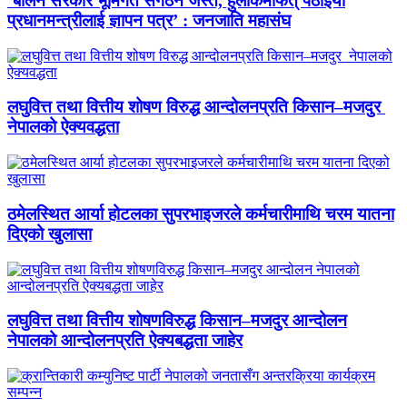
‘बालेन सरकार भूमिगत संगठन जस्तै, हुलाकमार्फत् पठाइयो
प्रधानमन्त्रीलाई ज्ञापन पत्र’ : जनजाति महासंघ
लघुवित्त तथा वित्तीय शोषण विरुद्ध आन्दोलनप्रति किसान–मजदुर
नेपालको ऐक्यवद्धता
ठमेलस्थित आर्या होटलका सुपरभाइजरले कर्मचारीमाथि चरम यातना
दिएको खुलासा
लघुवित्त तथा वित्तीय शोषणविरुद्ध किसान–मजदुर आन्दोलन
नेपालको आन्दोलनप्रति ऐक्यबद्धता जाहेर