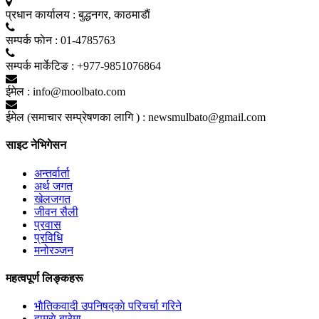
प्रधान कार्यालय :
बुद्धनगर, काठमाडाैं
सम्पर्क फाेन :
01-4785763
सम्पर्क मार्केटिङ :
+977-9851076864
ईमेल :
info@moolbato.com
ईमेल (समाचार सम्प्रेषणका लागि ) :
newsmulbato@gmail.com
साइट नेभिगेसन
अन्तर्वार्ता
अर्थ जगत
खेलजगत
जीवन सैली
प्रवास
प्रविधि
मनोरञ्जन
महत्वपूर्ण लिङ्कहरू
भाैतिकवादी उपनिषद्काे परिचर्चा गरिने
हाम्राे बारेमा