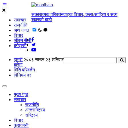
सकारात्मक परिवर्तनवाहक विचार, कला/साहित्य र सत्य
खवरको बाटाे
समाचार
राजनीति
अर्थ जगत
विचार
जीवन सैली
बर्गदृस्ती
हाम्राे
२०८३ साउन २३ शनिवार
बारेमा
मिति परिवर्तन
विनिमय दर
मुख्य पृष्ठ
समाचार
राजनीति
अन्तराष्ट्रिय
राष्ट्रिय
विचार
कुराकानी