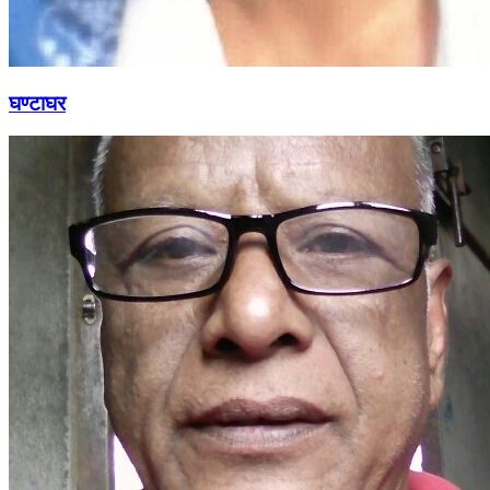
घण्टाघर