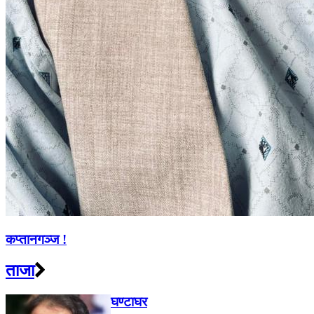
कप्तानगञ्ज !
ताजा
घण्टाघर