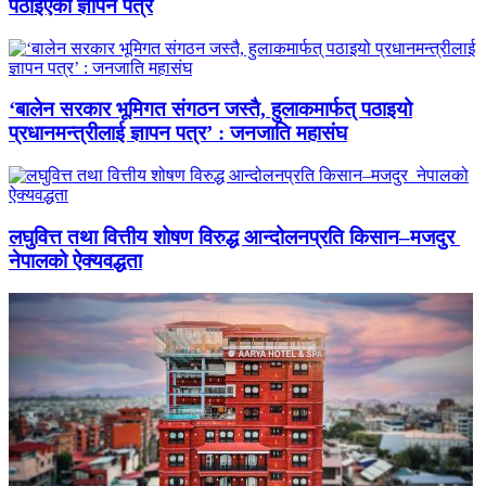
पठाइएको ज्ञापन पत्र
‘बालेन सरकार भूमिगत संगठन जस्तै, हुलाकमार्फत् पठाइयो
प्रधानमन्त्रीलाई ज्ञापन पत्र’ : जनजाति महासंघ
लघुवित्त तथा वित्तीय शोषण विरुद्ध आन्दोलनप्रति किसान–मजदुर
नेपालको ऐक्यवद्धता