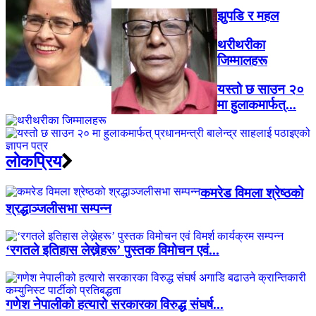
झुपडि र महल
थरीथरीका
जिम्मालहरू
यस्तो छ साउन २०
मा हुलाकमार्फत्...
लाेकप्रिय
कमरेड विमला श्रेष्ठको
श्रद्धाञ्जलीसभा सम्पन्न
‘रगतले इतिहास लेख्नेहरू’ पुस्तक विमोचन एवं...
गणेश नेपालीको हत्यारो सरकारका विरुद्ध संघर्ष...