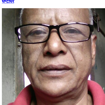
घण्टाघर