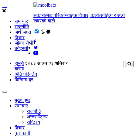
सकारात्मक परिवर्तनवाहक विचार, कला/साहित्य र सत्य
खवरको बाटाे
समाचार
राजनीति
अर्थ जगत
विचार
जीवन सैली
बर्गदृस्ती
हाम्राे
२०८३ साउन २३ शनिवार
बारेमा
मिति परिवर्तन
विनिमय दर
मुख्य पृष्ठ
समाचार
राजनीति
अन्तराष्ट्रिय
राष्ट्रिय
विचार
कुराकानी