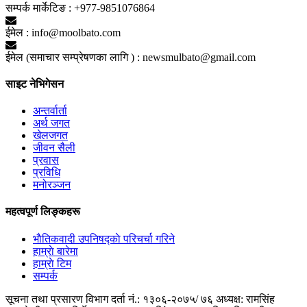
सम्पर्क मार्केटिङ :
+977-9851076864
ईमेल :
info@moolbato.com
ईमेल (समाचार सम्प्रेषणका लागि ) :
newsmulbato@gmail.com
साइट नेभिगेसन
अन्तर्वार्ता
अर्थ जगत
खेलजगत
जीवन सैली
प्रवास
प्रविधि
मनोरञ्जन
महत्वपूर्ण लिङ्कहरू
भाैतिकवादी उपनिषद्काे परिचर्चा गरिने
हाम्राे बारेमा
हाम्राे टिम
सम्पर्क
सूचना तथा प्रसारण विभाग दर्ता नं.: १३०६-२०७५/ ७६
अध्यक्ष: रामसिंह