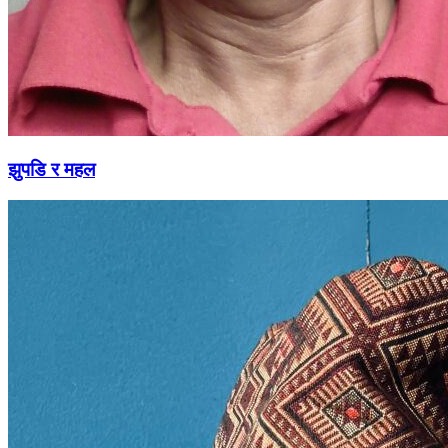
झुपडि र महल