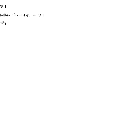
न्छ ।
 कोलम्बियाको समान २६ अंक छ ।
र्नेछ ।