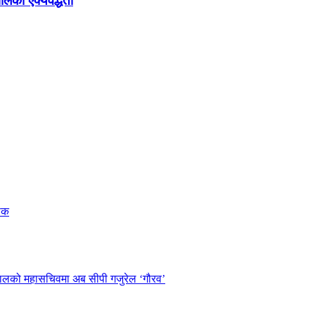
ालको ऐक्यवद्धता