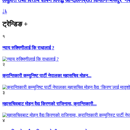
लघुवित्त तथा वित्तीय शोषण विरुद्ध आन्दोलनप्रति किसान–मजदुर नेप
ट्रेन्डिङ
+
१
न्याय रुक्मिणीलाई कि राधालाई ?
२
क्रान्तिकारी कम्युनिष्ट पार्टी नेपालका महासचिव मोहन...
३
महासचिवबाट मोहन वैद्य किरणको राजिनामा, क्रान्तिकारी...
४