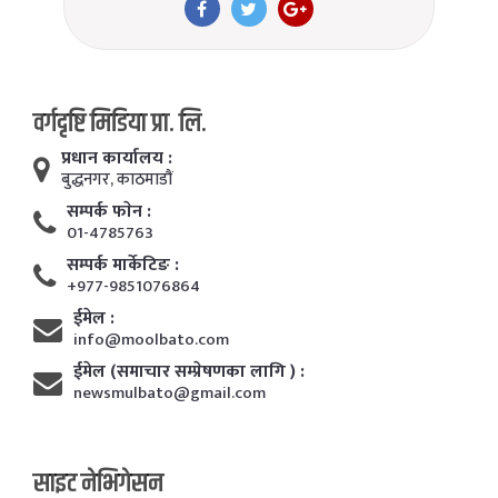
वर्गदृष्टि मिडिया प्रा. लि.
प्रधान कार्यालय :
बुद्धनगर, काठमाडाैं
सम्पर्क फाेन :
01-4785763
सम्पर्क मार्केटिङ :
+977-9851076864
ईमेल :
info@moolbato.com
ईमेल (समाचार सम्प्रेषणका लागि ) :
newsmulbato@gmail.com
साइट नेभिगेसन