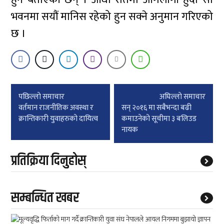
भवनमा सयौं मानिस रहेको हुन सक्ने अनुमान गरिएको
छ ।
Post
पछिल्लाे समाचार
अघिल्लाे समाचार
navigation
वर्तमान राजनीतिक अवस्था र
सन् २०१६ मा सबैभन्दा बढी
क्रान्तिकारी युवाहरुको दायित्व
कमाउनेको सूचीमा ३ बलिउड
नायक
प्रतिक्रिया दिनुहोस्
सम्बन्धित खबर