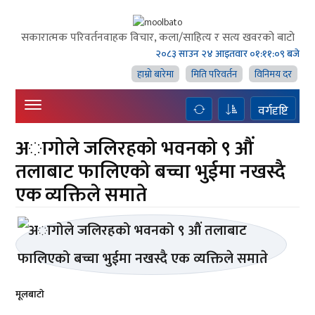
सकारात्मक परिवर्तनवाहक विचार, कला/साहित्य र सत्य खवरको बाटाे
२०८३ साउन २४ आइतवार
०१:११:०९ बजे
हाम्राे बारेमा
मिति परिवर्तन
विनिमय दर
वर्गदृष्टि
अागोले जलिरहको भवनको ९ औं
तलाबाट फालिएको बच्चा भुईमा नखस्दै
एक व्यक्तिले समाते
मूलबाटाे