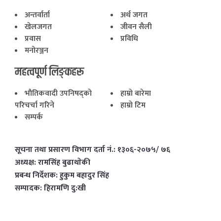
अन्तर्वार्ता
अर्थ जगत
खेलजगत
जीवन सैली
प्रवास
प्रविधि
मनोरञ्जन
महत्वपूर्ण लिङ्कहरू
भाैतिकवादी उपनिषद्काे
हाम्राे बारेमा
परिचर्चा गरिने
हाम्राे टिम
सम्पर्क
सूचना तथा प्रसारण विभाग दर्ता नं.: १३०६-२०७५/ ७६
अध्यक्ष: रामसिंह बुढाथाेकी
प्रबन्ध निर्देशक: हुकुम बहादुर सिंह
सम्पादक: हिरामणि दु:खी