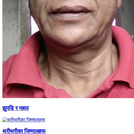
झुपडि र महल
थरीथरीका जिम्मालहरू