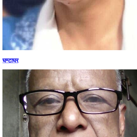
घण्टाघर