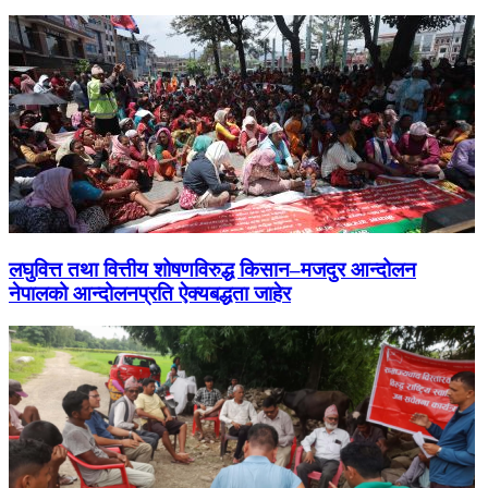
लघुवित्त तथा वित्तीय शोषणविरुद्ध किसान–मजदुर आन्दोलन
नेपालको आन्दोलनप्रति ऐक्यबद्धता जाहेर