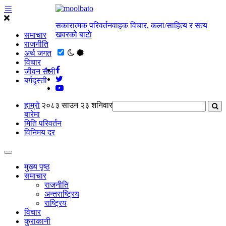
सकारात्मक परिवर्तनवाहक विचार, कला/साहित्य र सत्य
खवरको बाटाे
समाचार
राजनीति
अर्थ जगत
विचार
जीवन सैली
बर्गदृस्ती
हाम्राे
२०८३ साउन २३ शनिवार
बारेमा
मिति परिवर्तन
विनिमय दर
मुख्य पृष्ठ
समाचार
राजनीति
अन्तराष्ट्रिय
राष्ट्रिय
विचार
कुराकानी