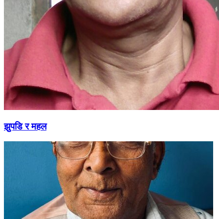
झुपडि र महल