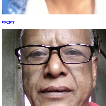
घण्टाघर