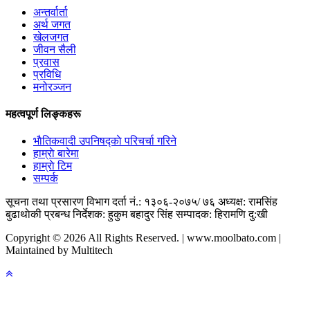
अन्तर्वार्ता
अर्थ जगत
खेलजगत
जीवन सैली
प्रवास
प्रविधि
मनोरञ्जन
महत्वपूर्ण लिङ्कहरू
भाैतिकवादी उपनिषद्काे परिचर्चा गरिने
हाम्राे बारेमा
हाम्राे टिम
सम्पर्क
सूचना तथा प्रसारण विभाग दर्ता नं.: १३०६-२०७५/ ७६
अध्यक्ष: रामसिंह
बुढाथाेकी
प्रबन्ध निर्देशक: हुकुम बहादुर सिंह
सम्पादक: हिरामणि दु:खी
Copyright © 2026 All Rights Reserved. | www.moolbato.com |
Maintained by Multitech