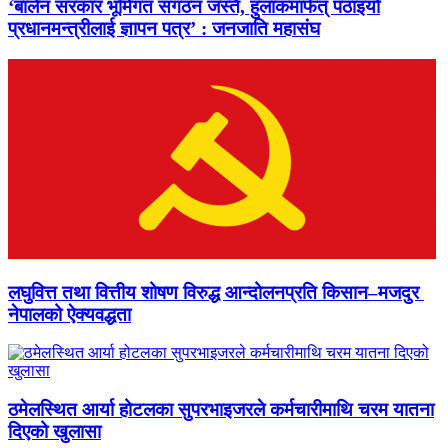
‘बालेन सरकार भूमिगत संगठन जस्तै, हुलाकमार्फत् पठाइयो
प्रधानमन्त्रीलाई ज्ञापन पत्र’ : जनजाति महासंघ
लघुवित्त तथा वित्तीय शोषण विरुद्ध आन्दोलनप्रति किसान–मजदुर
नेपालको ऐक्यवद्धता
ठमेलस्थित आर्या होटलका सुपरभाइजरले कर्मचारीमाथि चरम यातना
दिएको खुलासा