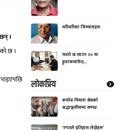
थरीथरीका जिम्मालहरू
छन् ।
ेको छ ।
यस्तो छ साउन २० मा
हुलाकमार्फत्...
को पाइएपछि
लाेकप्रिय
कमरेड विमला श्रेष्ठको
श्रद्धाञ्जलीसभा सम्पन्न
‘रगतले इतिहास लेख्नेहरू’