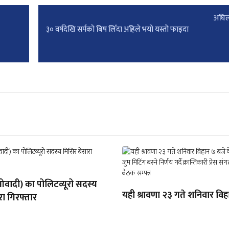
अघिल
३० वर्षदेखि सर्पको बिष लिँदा अहिले भयो यस्तो फाइदा
ादी) का पोलिटव्यूरो सदस्य
यही श्रावणा २३ गते शनिवार विहा
रा गिरफ्तार