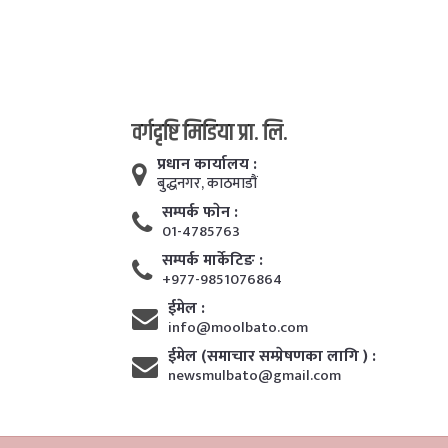
वर्गदृष्टि मिडिया प्रा. लि.
प्रधान कार्यालय :
बुद्धनगर, काठमाडाैं
सम्पर्क फाेन :
01-4785763
सम्पर्क मार्केटिङ :
+977-9851076864
ईमेल :
info@moolbato.com
ईमेल (समाचार सम्प्रेषणका लागि ) :
newsmulbato@gmail.com