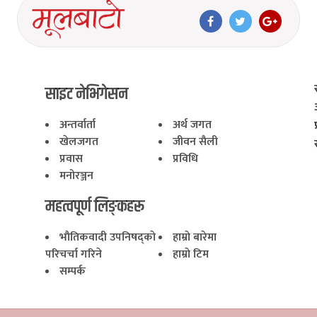
साइट नेभिगेसन
अन्तर्वार्ता
अर्थ जगत
खेलजगत
जीवन सैली
प्रवास
प्रविधि
मनोरञ्जन
महत्वपूर्ण लिङ्कहरू
भाैतिकवादी उपनिषद्काे
हाम्राे बारेमा
परिचर्चा गरिने
हाम्राे टिम
सम्पर्क