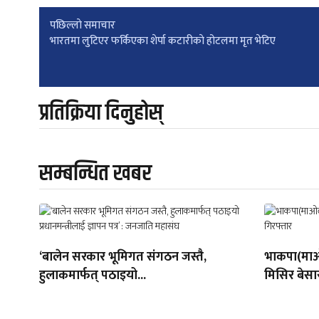
Post
पछिल्लाे समाचार
भारतमा लुटिएर फर्किएका शेर्पा कटारीकाे होटलमा मृत भेटिए
navigation
प्रतिक्रिया दिनुहोस्
सम्बन्धित खबर
‘बालेन सरकार भूमिगत संगठन जस्तै,
भाकपा(माओव
हुलाकमार्फत् पठाइयो...
मिसिर बेसा