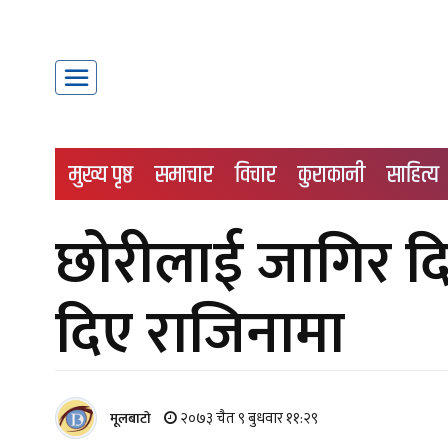
मुख्य पृष्ठ
समाचार
विचार
कुराकानी
साहित्य
छोरीलाई जागिर दिए
दिए राजिनामा
२०७३ चैत ९ बुधवार ११:२९
मूलबाटाे