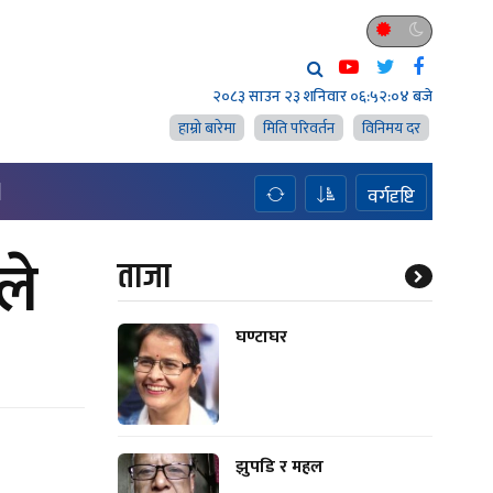
२०८३ साउन २३ शनिवार
०६:५२:०५ बजे
हाम्राे बारेमा
मिति परिवर्तन
विनिमय दर
H
वर्गदृष्टि
ले
ताजा
घण्टाघर
झुपडि र महल