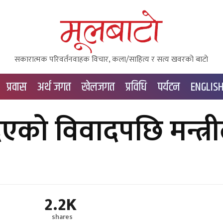
सकारात्मक परिवर्तनवाहक विचार, कला/साहित्य र सत्य खवरको बाटाे
प्रवास
अर्थ जगत
खेलजगत
प्रविधि
पर्यटन
ENGLIS
को विवादपछि मन्त्री
2.2K
shares