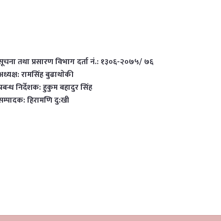
सूचना तथा प्रसारण विभाग दर्ता नं.: १३०६-२०७५/ ७६
अध्यक्ष: रामसिंह बुढाथाेकी
प्रबन्ध निर्देशक: हुकुम बहादुर सिंह
सम्पादक: हिरामणि दु:खी