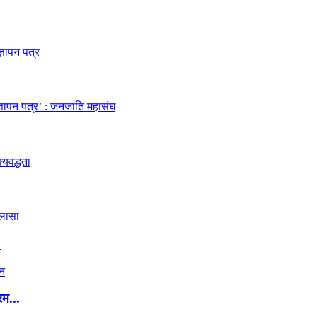
.
रम...