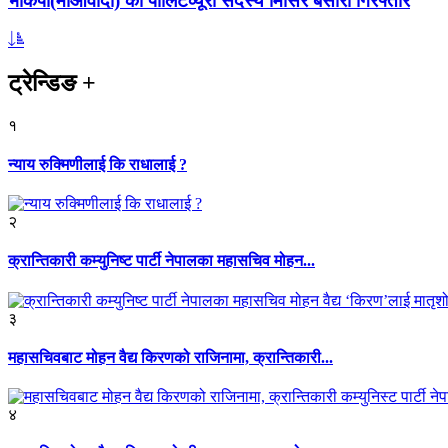
भाकपा(माओवादी) का पोलिटव्यूरो सदस्य मिसिर बेसारा गिरफ्तार
ट्रेन्डिङ
+
१
न्याय रुक्मिणीलाई कि राधालाई ?
२
क्रान्तिकारी कम्युनिष्ट पार्टी नेपालका महासचिव मोहन...
३
महासचिवबाट मोहन वैद्य किरणको राजिनामा, क्रान्तिकारी...
४