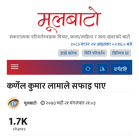
सकारात्मक परिवर्तनवाहक विचार, कला/साहित्य र सत्य खवरको बाटाे
२०८३ साउन २४ आइतवार
०२:१६:०१ बजे
हाम्राे बारेमा
मिति परिवर्तन
विनिमय दर
वर्गदृष्टि
कर्णेल कुमार लामाले सफाइ पाए
२०७३ भदौ २१ मंगलवार २१:०३
मूलबाटाे
1.7K
shares