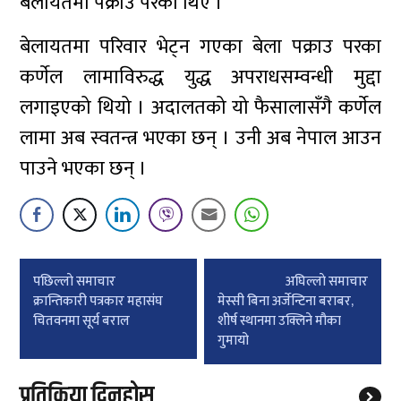
बेलायतमा पक्राउ परेका थिए ।
बेलायतमा परिवार भेट्न गएका बेला पक्राउ परका
कर्णेल लामाविरुद्ध युद्ध अपराधसम्वन्धी मुद्दा
लगाइएको थियो । अदालतको यो फैसालासँगै कर्णेल
लामा अब स्वतन्त्र भएका छन् । उनी अब नेपाल आउन
पाउने भएका छन् ।
Post
पछिल्लाे समाचार
अघिल्लाे समाचार
navigation
क्रान्तिकारी पत्रकार महासंघ
मेस्सी बिना अर्जेन्टिना बराबर,
चितवनमा सूर्य बराल
शीर्ष स्थानमा उक्लिने मौका
गुमायो
प्रतिक्रिया दिनुहोस्