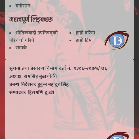
मनोरञ्जन
महत्वपूर्ण लिङ्कहरू
भाैतिकवादी उपनिषद्काे
हाम्राे बारेमा
परिचर्चा गरिने
हाम्राे टिम
सम्पर्क
सूचना तथा प्रसारण विभाग दर्ता नं.: १३०६-२०७५/ ७६
अध्यक्ष: रामसिंह बुढाथाेकी
प्रबन्ध निर्देशक: हुकुम बहादुर सिंह
सम्पादक: हिरामणि दु:खी