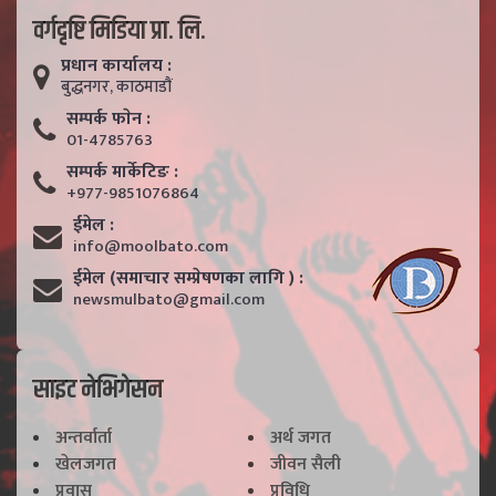
वर्गदृष्टि मिडिया प्रा. लि.
प्रधान कार्यालय :
बुद्धनगर, काठमाडाैं
सम्पर्क फाेन :
01-4785763
सम्पर्क मार्केटिङ :
+977-9851076864
ईमेल :
info@moolbato.com
ईमेल (समाचार सम्प्रेषणका लागि ) :
newsmulbato@gmail.com
साइट नेभिगेसन
अन्तर्वार्ता
अर्थ जगत
खेलजगत
जीवन सैली
प्रवास
प्रविधि