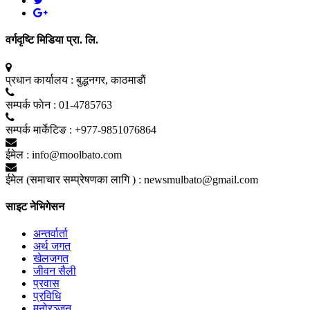
वर्गदृष्टि मिडिया प्रा. लि.
प्रधान कार्यालय :
बुद्धनगर, काठमाडाैं
सम्पर्क फाेन :
01-4785763
सम्पर्क मार्केटिङ :
+977-9851076864
ईमेल :
info@moolbato.com
ईमेल (समाचार सम्प्रेषणका लागि ) :
newsmulbato@gmail.com
साइट नेभिगेसन
अन्तर्वार्ता
अर्थ जगत
खेलजगत
जीवन सैली
प्रवास
प्रविधि
मनोरञ्जन