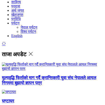
साहित्य
प्रवास
अर्थ जगत
खेलजगत
प्रविधि
पर्यटन
नेपाल पर्यटन
विश्व पर्यटन
English
ताजा अपडेट
मूल्यवृद्धि फिर्ताको माग गर्दै क्रान्तिकारी युवा संघ नेपालले आयल
निगममा बुझायो ज्ञापन पत्र
घण्टाघर