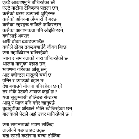
एउटै आकाशमुनि बाँचिरहेका छौं
एउटै माटोमा टेकिएका पाइला छन्
कसैको घरमा उज्यालो थुप्रिन्छ
कसैको आँगनमा अँध्यारो नै बस्छ
कसैका रहरहरू सजिलै फक्रिन्छन्
कसैका आवश्यकता पनि ओइलिन्छन्
कसैलाई अवसर
आफैँ ढोका ढकढक्याउँछ
कसैले ढोका ढकढक्याउँदै जीवन बित्छ
उता महाधिवेशन चलिरहेको
न्याय र समानताको नारा घन्किरहेको छ
थालमा मासुका पहाड छन्
भाषणमा गरिबका आँसु छन्
आठ क्वीन्टल मासुको चर्चा छ
पनिर र च्याउको बहार छ
देश बचाउने योजना बनिरहेका छन् रे
तर भोकै पेटको आवाज कहाँ छ ?
यता सुकुम्बासी होल्डिङ सेन्टरमा
आलु र प्याज पनि गनेर खानुपर्छ
बुढाबुढीका आँखाले भोलि खोजिरहेका छन्
बालकको पेटले अझै उत्तर मागिरहेको छ ।
उता समानताको भाषण सकिँदा
तालीको गडगडाहट उठ्छ
यता खाली कटौरामा चम्चा ठोकिँदा