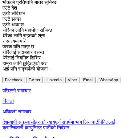
भोकको प्रतिध्वनि मात्र सुनिन्छ
एउटै देश
एउटै संविधान
एउटै झण्डा
एउटै आकाश
थोरैका लागि महाभोज सजिन्छ
धेरैका लागि राहतको शून्य
र अन्त्यमा पनि
फरक यति मात्र छ
थोरैलाई सदाबहार वसन्त
धेरैलाई नियमित शिशिर
हाम्रा लागि छुट्टिएको अंश
अझै पनि सङ्घर्षको योजना ।
Facebook
Twitter
LinkedIn
Viber
Email
WhatsApp
Post
पछिल्लाे समाचार
navigation
पिँजडा
अघिल्लाे समाचार
देशव्यापी सुकुम्बासीहरुको न्यायपूर्ण संघर्षमा भाग लिन पार्टीपंक्तिलाई
क्रान्तिकारी कम्युनिस्ट पार्टीको निर्देशन