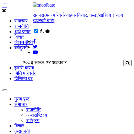
सकारात्मक परिवर्तनवाहक विचार, कला/साहित्य र सत्य
खवरको बाटाे
समाचार
राजनीति
अर्थ जगत
विचार
जीवन सैली
बर्गदृस्ती
२०८३ साउन २४ आइतवार
हाम्राे बारेमा
मिति परिवर्तन
विनिमय दर
मुख्य पृष्ठ
समाचार
राजनीति
अन्तराष्ट्रिय
राष्ट्रिय
विचार
कुराकानी