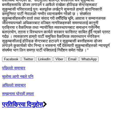
वक्तव्यमा भनिएको छ, “कठपुतली बालेन्द्र सरकारले थप सुकुम्बासी
बस्तीहरूमाथि डोजर लगाउने र आफैले राखेका होल्डिङ सेन्टरहरूबाट
सुकुम्बासी परिवारलाई पुनः बलपूर्वक लखेट्ने सुचनाले हाम्रो क्रान्तिकारी
कम्युनिस्ट पार्टी नेपालको गम्भीर ध्यानाकर्षण गरेको छ । संघर्षरत
सुकुम्बासीहरूसँग वार्ता तथा संवाद गरी वर्षौंदेखि भूमि, आवास र सम्मानजनक
जीवनयापनको अधिकारबाट वञ्चित नागरिकहरुको समस्यालाई कानुनी
प्रक्रिया र वैकल्पिक तथा न्यायोचित व्यवस्थापनबाट समाधान गर्नुपर्नेमा
बलप्रयोग, त्रास र विस्थापन कार्यले सरकार फासिस्ट साबित हुँदै गएको प्रस्ट
गर्दछ । त्यसकारण हाम्रो पार्टी समुचित वैकल्पिक व्यवस्थापन नगरिकन
सुकुम्बासीलाई होल्डिङ सेन्टरबाट हटाउने र सुकुम्बासी बस्तीहरूमा डोजर
लगाउने कुकार्यको घोर निन्दा र भत्र्सना गर्दै देशव्यापी सुकुम्बासीहरुको न्यायपूर्ण
संघर्षमा भाग लिन समग्र पार्टी पंक्तिलाई निर्देशन समेत गर्दछ ।”
Facebook
Twitter
LinkedIn
Viber
Email
WhatsApp
Post
पछिल्लाे समाचार
navigation
चुलोमा आगो नबले पनि
अघिल्लाे समाचार
सम्झनामा घोराही हमला
प्रतिक्रिया दिनुहोस्