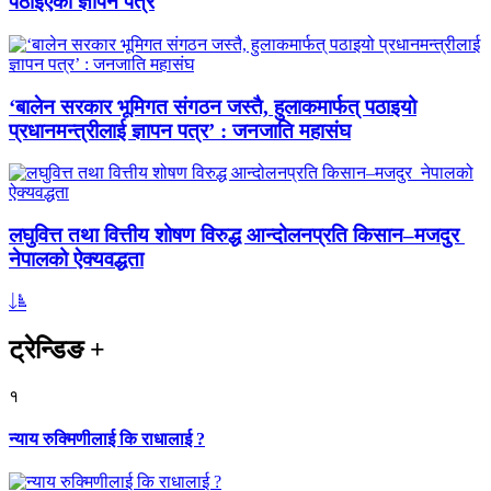
पठाइएको ज्ञापन पत्र
‘बालेन सरकार भूमिगत संगठन जस्तै, हुलाकमार्फत् पठाइयो
प्रधानमन्त्रीलाई ज्ञापन पत्र’ : जनजाति महासंघ
लघुवित्त तथा वित्तीय शोषण विरुद्ध आन्दोलनप्रति किसान–मजदुर
नेपालको ऐक्यवद्धता
ट्रेन्डिङ
+
१
न्याय रुक्मिणीलाई कि राधालाई ?