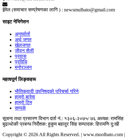
ईमेल (समाचार सम्प्रेषणका लागि ) :
newsmulbato@gmail.com
साइट नेभिगेसन
अन्तर्वार्ता
अर्थ जगत
खेलजगत
जीवन सैली
प्रवास
प्रविधि
मनोरञ्जन
महत्वपूर्ण लिङ्कहरू
भाैतिकवादी उपनिषद्काे परिचर्चा गरिने
हाम्राे बारेमा
हाम्राे टिम
सम्पर्क
सूचना तथा प्रसारण विभाग दर्ता नं.: १३०६-२०७५/ ७६
अध्यक्ष: रामसिंह
बुढाथाेकी
प्रबन्ध निर्देशक: हुकुम बहादुर सिंह
सम्पादक: हिरामणि दु:खी
Copyright © 2026 All Rights Reserved. | www.moolbato.com |