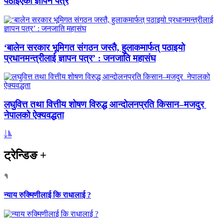
पठाइएको ज्ञापन पत्र
‘बालेन सरकार भूमिगत संगठन जस्तै, हुलाकमार्फत् पठाइयो
प्रधानमन्त्रीलाई ज्ञापन पत्र’ : जनजाति महासंघ
लघुवित्त तथा वित्तीय शोषण विरुद्ध आन्दोलनप्रति किसान–मजदुर
नेपालको ऐक्यवद्धता
ट्रेन्डिङ
+
१
न्याय रुक्मिणीलाई कि राधालाई ?