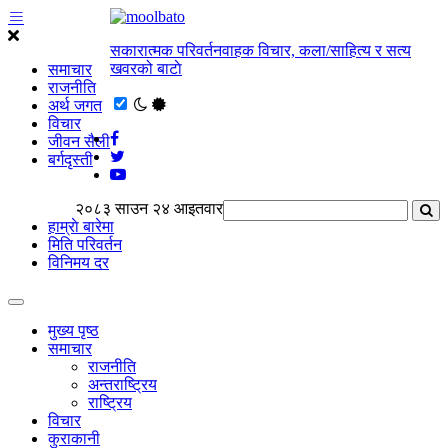
सकारात्मक परिवर्तनवाहक विचार, कला/साहित्य र सत्य
खवरको बाटाे
समाचार
राजनीति
अर्थ जगत
विचार
जीवन सैली
बर्गदृस्ती
२०८३ साउन २४ आइतवार
हाम्राे बारेमा
मिति परिवर्तन
विनिमय दर
मुख्य पृष्ठ
समाचार
राजनीति
अन्तराष्ट्रिय
राष्ट्रिय
विचार
कुराकानी