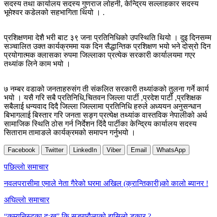
सदस्य तथा कार्यालय सदस्य गुणराज लोहनी, केन्द्रिय सल्लाहकार सदस्य
भूमेश्वर कडेलको सहभागिता थियो । .
प्रशिक्षणमा देशै भरी बाट ३९ जना प्रतिनिधिको उपस्थिति थियो । दुइ दिनसम्म
सञ्चालित उक्त कार्यक्रममा यक दिन सैद्धान्तिक प्रशिक्षण भयो भने दोस्रो दिन
प्रयोगात्मक क्लासका रुपमा जिल्लाका प्रत्येक सरकारी कार्यालयमा गएर
तथ्यांक लिने काम भयो ।
७ नम्बर वडाको जनताहरुसंग ती संकलित सरकारी तथ्यांकको तुलना गर्ने कार्य
भयो । यसै गरि सबै प्रतिनिधि,चितवन जिल्ला पार्टी ,प्रदेश पार्टी ,प्रशिक्षक
सबैलाई धन्यवाद दिदै जिल्ला जिल्लामा प्रतिनिधि हरुले अध्ययन अनुसन्धान
बिभागलाई बिस्तार गरि जनता सङ्ग प्रत्येक्ष तथ्यांक वास्तविक नेपालीको अर्थ
सामाजिक स्थिति ठोस गर्न निर्देशन दिंदै पार्टीका केन्द्रिय कार्यालय सदस्य
सिताराम तामाङले कार्यक्रमको समापन गर्नुभयो ।
Facebook
Twitter
LinkedIn
Viber
Email
WhatsApp
Post
पछिल्लाे समाचार
navigation
नवलपरासीमा एमाले नेता गैरेको घरमा अखिल (क्रान्तिकारी)को कालो ब्यानर !
अघिल्लाे समाचार
“कम्युनिस्टका दुःख” कि सङ्ग्रौलाको झुसिलो डकार ?