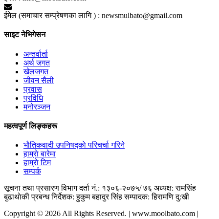
ईमेल (समाचार सम्प्रेषणका लागि ) :
newsmulbato@gmail.com
साइट नेभिगेसन
अन्तर्वार्ता
अर्थ जगत
खेलजगत
जीवन सैली
प्रवास
प्रविधि
मनोरञ्जन
महत्वपूर्ण लिङ्कहरू
भाैतिकवादी उपनिषद्काे परिचर्चा गरिने
हाम्राे बारेमा
हाम्राे टिम
सम्पर्क
सूचना तथा प्रसारण विभाग दर्ता नं.: १३०६-२०७५/ ७६
अध्यक्ष: रामसिंह
बुढाथाेकी
प्रबन्ध निर्देशक: हुकुम बहादुर सिंह
सम्पादक: हिरामणि दु:खी
Copyright © 2026 All Rights Reserved. | www.moolbato.com |