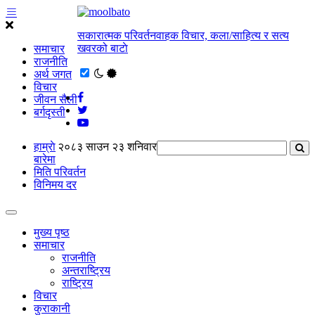
सकारात्मक परिवर्तनवाहक विचार, कला/साहित्य र सत्य
खवरको बाटाे
समाचार
राजनीति
अर्थ जगत
विचार
जीवन सैली
बर्गदृस्ती
हाम्राे
२०८३ साउन २३ शनिवार
बारेमा
मिति परिवर्तन
विनिमय दर
मुख्य पृष्ठ
समाचार
राजनीति
अन्तराष्ट्रिय
राष्ट्रिय
विचार
कुराकानी