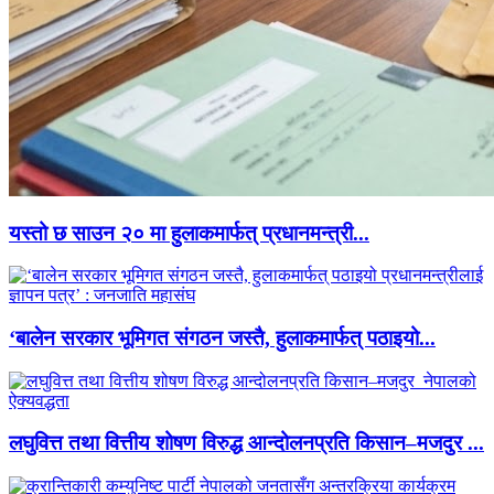
यस्तो छ साउन २० मा हुलाकमार्फत् प्रधानमन्त्री...
‘बालेन सरकार भूमिगत संगठन जस्तै, हुलाकमार्फत् पठाइयो...
लघुवित्त तथा वित्तीय शोषण विरुद्ध आन्दोलनप्रति किसान–मजदुर ...