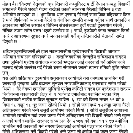
मोहन बैद्य ‘किरण’ नेतृत्वको क्रान्तिकारी कम्युनिस्ट पार्टी,नेपाल सम्बद्ध बिद्यार्थी
संगठनले गैरेको घरको गेटमा राखेको कालो ब्यानरमा गैरेलाई बिभिन्न ३ वटा
अभियोग लगाएको छ । भुमाफिया थान प्रसाद गैरेलाई सामाजिक बहिस्कार किन
? भन्ने शिर्षकको ब्यानरमा गैरेले सार्वजनिक सम्पति कब्जा गर्नुका साथै तत्कालिन
अवस्थामा गाविस अध्यक्ष र बिभिन्न संघसंस्थामा हुदाँ पदको दुरुपयोग गरेको ,
नैतिक रुपमा समेत पतन भएको उल्लेख छ । साथै, हडपेको जग्गा तत्काल फिर्ता
नगरे र आचरणमा सुधार नगरे जनकारवाही गर्ने क्रान्तिकारीले चेतावनी समेत
दिएको छ ।
अखिल(क्रान्तिकारी)ले हाल नवलपरासीमा प्रदेशस्तरीय बिद्यार्थी जागरण
अभियान संचालन गरिरेहको छ । क्रान्तिकारीका केन्द्रीय सचिवालय सदस्य
तथा लुम्बिनी प्रदेश संयोजक बारुदले भष्ट्रहरुलाई कारवाही गर्ने अभियानको
मक्सद रहेको उल्लेख गर्दै गैरेको घरमा संगठनले कालो ब्यानर टाँगेको पुष्टि गरेका
छन् ।
यस अघि अख्तियार दुरुपयोग अनुसन्धान आयोगले यस काण्डमा छानबिन गरी
कारबाही प्रकृया अघि बढाउन सुनवल नगरपालिकालाई पत्राचार समेत गरेको
थियो । गैरे नेकपा एमालेका लुम्बिनी प्रदेश कमिटी सदस्य एंव प्रदेशसभा सदस्य
निर्वाचनमा नवलपरासी क्षेत्र नं. २ ‘क’बाट एमालेबाट पराजित भएका थिए ।
विद्यालयको नाउँमा साविक सुनवल गाविस–६ ‘ख’ को कित्ता नम्बर ११ को ४
बिघा १८ कठ्ठा १८ धुर जग्गा रहेको थियो । सोही जग्गामध्ये १५ कठ्ठा जग्गा गैरेले
अतिक्रमण गरेको भन्ने उजुरी आयोगमा परेको थियो । सोही उजुरीका आधारमा
आयोगले छानबिन गर्दा उक्त जग्गा गैरेले अतिक्रमण गरी बिक्री गरेको भन्ने खुल्न
आएको भन्दै स्थानीय सरकार सञ्चालन ऐन २०७४ को दफा ११ र ९७ बमोजिम
छानबिन गरी कारबाही गर्न नगरपालिकालाई आयोगले पत्राचार गरेको थियो ।
गैरेले अतिक्रमण गरी बिक्री गरेको भन्ने जग्गा सोधखोज गर्दा उक्त जग्गा गैरेकी