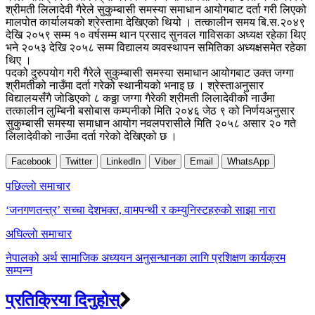
श्रीमती लिलादेवी गैरेले सुकुम्बासी समस्या समाधान आयोगबाट दर्ता गरी लिएको
मालपोत कार्यालयको श्रेस्तामा देखिएको थियो । तत्कालीन समय बि.स.२०४९
देखि २०५९ सम्म १० वर्षसम्म थान प्रसाद सुनवल गाविसका अध्यक्ष रहेका थिए
भने २०५३ देखि २०५८ सम्म विद्यालय व्यवस्थापन समितिका अध्यक्षसमेत रहेका
थिए ।
पदको दुरुपयोग गरी गैरेले सुकुम्बासी समस्या समाधान आयोगबाट उक्त जग्गा
श्रीमतीको नाउँमा दर्ता गरेको स्थानीयको भनाइ छ । श्रेस्ताअनुसार
विद्यालयसँगै जोडिएको ८ कठ्ठा जग्गा गैरेकी श्रीमती लिलादेवीको नाउँमा
तत्कालीन लुम्बिनी बसोबास कम्पनीको मिति २०४६ जेठ ९ को निर्णयअनुसार
सुकुम्बासी समस्या समाधान आयोग नवलपरासीले मिति २०५८ असार २० गते
लिलादेवीको नाउँमा दर्ता गरेको देखिएको छ ।
Facebook
Twitter
LinkedIn
Viber
Email
WhatsApp
Post
पछिल्लाे समाचार
navigation
‘जनगणतन्त्र’ सच्चा देशभक्त, वामपन्थी र कम्युनिस्टहरुको साझा नारा
अघिल्लाे समाचार
नेपालको अर्थ सामाजिक अध्ययन अनुसन्धानका लागि प्रशिक्षण कार्यक्रम
सम्पन्न
प्रतिक्रिया दिनुहोस्