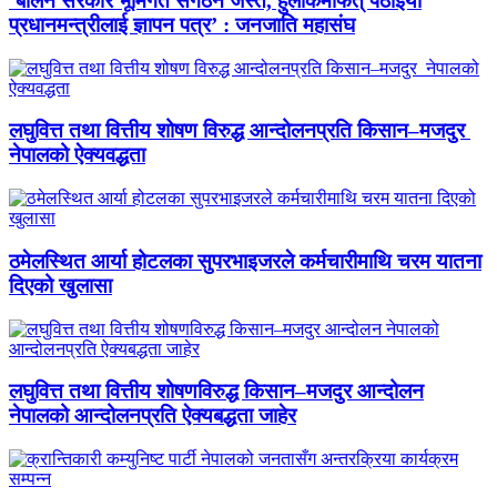
‘बालेन सरकार भूमिगत संगठन जस्तै, हुलाकमार्फत् पठाइयो
प्रधानमन्त्रीलाई ज्ञापन पत्र’ : जनजाति महासंघ
लघुवित्त तथा वित्तीय शोषण विरुद्ध आन्दोलनप्रति किसान–मजदुर
नेपालको ऐक्यवद्धता
ठमेलस्थित आर्या होटलका सुपरभाइजरले कर्मचारीमाथि चरम यातना
दिएको खुलासा
लघुवित्त तथा वित्तीय शोषणविरुद्ध किसान–मजदुर आन्दोलन
नेपालको आन्दोलनप्रति ऐक्यबद्धता जाहेर