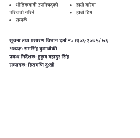
भाैतिकवादी उपनिषद्काे
हाम्राे बारेमा
परिचर्चा गरिने
हाम्राे टिम
सम्पर्क
सूचना तथा प्रसारण विभाग दर्ता नं.: १३०६-२०७५/ ७६
अध्यक्ष: रामसिंह बुढाथाेकी
प्रबन्ध निर्देशक: हुकुम बहादुर सिंह
सम्पादक: हिरामणि दु:खी