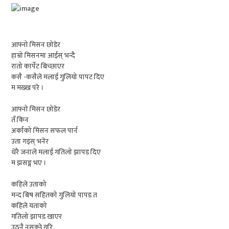
आफ्नो मिसन छोडेर
हाम्रो मिसनमा आईस् भन्दै
रातो कार्पेट बिच्छाएर
कसै -कसैले मलाई गुलियो पापट दिए
म मख्ख परे ।
आफ्नो मिसन छोडेर
तँ किन
अर्काको मिसन सफल पार्न
उता गइस् भनेर
धेरै जनाले मलाई गतिलो झापड दिए
म झसङ्ग भए ।
कहिले उताको
मन्द बिष सहितको गुलियो पापड त
कहिले यताको
गतिलो झापड खाएर
उठ्नै नसक्ने गरि