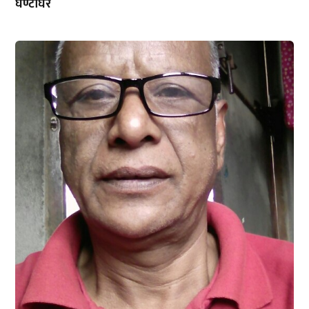
घण्टाघर