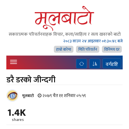
सकारात्मक परिवर्तनवाहक विचार, कला/साहित्य र सत्य खवरको बाटाे
२०८३ साउन २४ आइतवार
०१:३०:४८ बजे
हाम्राे बारेमा
मिति परिवर्तन
विनिमय दर
वर्गदृष्टि
डरै डरको जीन्दगी
२०७९ चैत ११ शनिवार ०५:५९
मूलबाटाे
1.4K
shares