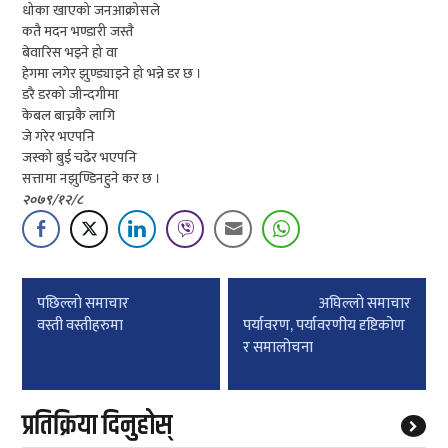
धोका खाएको जनआक्रोसले
कतै मदन भण्डारी जस्तै
बेवारिस भइने हो वा
हेगमा लगेर झुण्ड्याइने हो भन्ने डर छ ।
डरै डरको जीन्दगीमा
केबल बाच्नकै लागि
जे गरेर भएपनि
जस्को बुई चढेर भएपनि
सत्तामा नझुण्डिनहुने कर छ ।
२०७९/१२/८
Post
पछिल्लाे समाचार
अघिल्लाे समाचार
navigation
वस्ती वस्तीहरुमा
पर्यावरण, पर्यावरणीय दृष्टिकोण
र समालोचना
प्रतिक्रिया दिनुहोस्