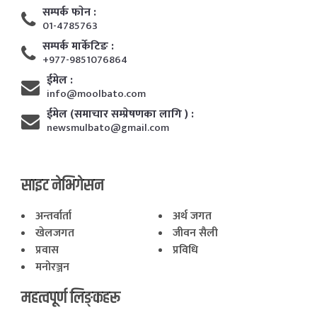
सम्पर्क फाेन :
01-4785763
सम्पर्क मार्केटिङ :
+977-9851076864
ईमेल :
info@moolbato.com
ईमेल (समाचार सम्प्रेषणका लागि ) :
newsmulbato@gmail.com
साइट नेभिगेसन
अन्तर्वार्ता
अर्थ जगत
खेलजगत
जीवन सैली
प्रवास
प्रविधि
मनोरञ्जन
महत्वपूर्ण लिङ्कहरू