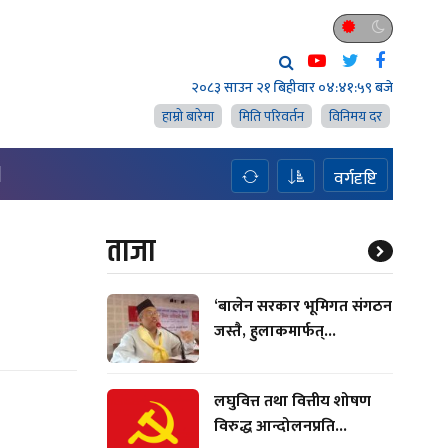
२०८३ साउन २१ बिहीवार
०४:४२:० बजे
हाम्राे बारेमा
मिति परिवर्तन
विनिमय दर
H
वर्गदृष्टि
ताजा
‘बालेन सरकार भूमिगत संगठन
जस्तै, हुलाकमार्फत्...
लघुवित्त तथा वित्तीय शोषण
विरुद्ध आन्दोलनप्रति...