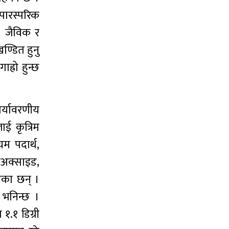
पारस्परिक
। जैविक र
्डित हुनु
ह्रो हुन्छ
पर्यावरणीय
ाई कृत्रिम
यम पदार्थ,
ाइअक्साइड,
एका छन् ।
 भनिन्छ ।
१.१ डिग्री