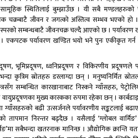
ो सामूहिक स्थितिलाई बुम्झाउँछ । यी सबै मण्डलहरुको 
िक चक्रबाटै जीवन र जगत्को अस्तित्व सम्भव भएको हो 
्परको सम्बन्धबाटै जीवनचक्र चल्दै आएको छ । पर्यावरण खण
 । एकपटक पर्यावरण खण्डित भयो भने पुनः एकीकृत गर्न गा
ूषण, भूमिप्रदूषण, ध्वनिप्रदूषण र विकिरणीय प्रदूषणले 
्दा कृत्रिम स्रोतहरु डरलाग्दा छन् । मनुष्यनिर्मित स्रोतल
्रसँग सम्बन्धित कारखानाबाट निस्कने ग्याँसहरु, पेट्रोलि
 वायुप्रदूषणका मुख्य कारकका रुपमा रहेका छन् । कार्बड
ग्याँसहरुको बढी उत्सर्जनले पर्यावरणीय सङ्कटलाई बढा
ीको तापमान निरन्तर बढ्दैछ । यसैलाई ‘ग्लोबल वार्मिङ’
मिङ’मा सबैभन्दा खतरनाक मानिन्छ । औद्योगिक क्रान्ति यता 