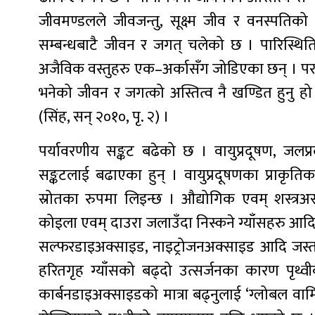
जीवमण्डलले जीवजन्तु, सूक्ष्म जीव र वनस्पतिक
सम्बन्धबाटै जीवन र जगत् चलेको छ । पारिस्थित
अजैविक वस्तुहरु एक–अर्कासँग जोडिएका छन् । परस
भनेको जीवन र जगत्को अस्तित्व नै खण्डित हुनु हो
(सिंह, सन् २०१०, पृ. २) ।
पर्यावरणीय सङ्कट बढेको छ । वायुप्रदूषण, जलप्रद
सङ्कटलाई बढाएका हुन् । वायुप्रदूषणका प्राकृतिकभन
स्रोतका रुपमा लिइन्छ । औद्योगिक एवम् शस्त्रअस्त
कोइला एवम् दाउरा जलाउँदा निस्कने ग्याँसहरु आदि
सल्फरडाइअक्साइड, नाइट्रोजनअक्साइड आदि जस्ता 
हरितगृह ग्याँसको बढ्दो उत्सर्जनका कारण पृथ्व
कार्बनडाइअक्साइडको मात्रा बढ्नुलाई ‘ग्लोबल वार्