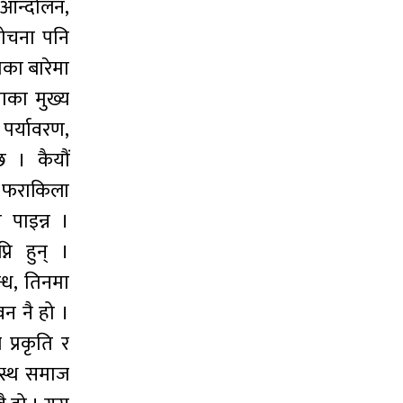
य आन्दोलन,
लोचना पनि
यका बारेमा
ाका मुख्य
 पर्यावरण,
छ । कैयौं
र फराकिला
 पाइन्न ।
ि हुन् ।
्ध, तिनमा
वन नै हो ।
प्रकृति र
्वस्थ समाज