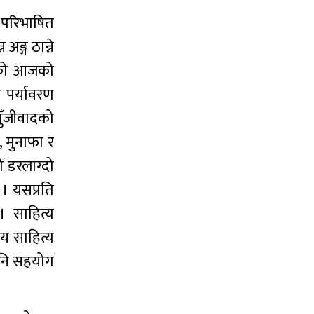
 परिभाषित
ङ्ग ठान्ने
रतिको आजको
ो पर्यावरण
ुँजीवादको
, मुनाफा र
 डरलाग्दो
 । यसप्रति
। साहित्य
ीय साहित्य
पनि सहयोग