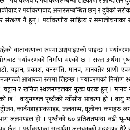
छ । पर्यावरणवाद पर्यावरणसम्बन्धी दृष्टिकोण र आन्दोलन दु
ीवाद र पर्यावरणवाद अन्तरसम्बन्धित छन् र दुवैको सरोका
 र संरक्षण नै हुन् । पर्यावरणीय साहित्य र समालोचनाका
रहेको वातावरणका रुपमा अथ्र्याइएको पाइन्छ । पर्यावर
गबाट पर्यावरणको निर्माण भएको छ । सरल अर्थमा पृथ्व
ाटो, चट्टान, प्रकाश, वनस्पति, मानव, मानवतेर प्राणी एव
ीवनजगत्को आधारका रुपमा लिइन्छ । पर्यावरणको निर्माण स
चट्टान र खनिज स्थलमण्डलका मुख्य घटक हुन् । मानव 
ेको छ । वायुमण्डल पृथ्वीको ग्याँसीय आवरण हो । वायु ग्
ट्रोजन, कार्बनडाइअक्साइड, जलवाष्प, धूलोका कणहरु ल
ू–भाग जलमण्डल हो । पृथ्वीको ७० प्रतिशतभन्दा बढी भू–भ
व छैन । पर्यावरणका सन्दर्भमा जलचक्रको महङ्खव धेरै 