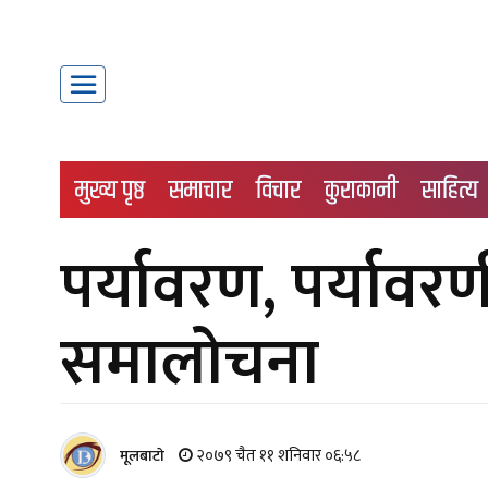
मुख्य पृष्ठ
समाचार
विचार
कुराकानी
साहित्य
पर्यावरण, पर्यावरण
समालोचना
२०७९ चैत ११ शनिवार ०६:५८
मूलबाटाे