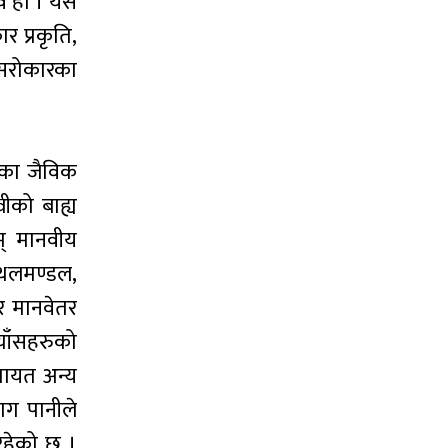
वै हो । यस
र प्रकृति,
 सरोकारका
णका जैविक
ीको बाह्य
म् मानवीय
्थलमण्डल,
र मानवेतर
याँसहरुको
गायत अन्य
ाग पानीले
रहेको छ ।