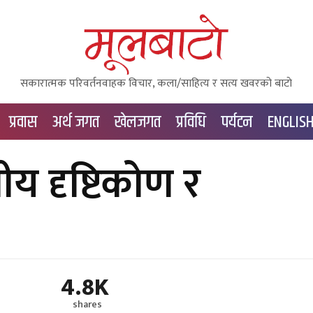
सकारात्मक परिवर्तनवाहक विचार, कला/साहित्य र सत्य खवरको बाटाे
प्रवास
अर्थ जगत
खेलजगत
प्रविधि
पर्यटन
ENGLIS
ीय दृष्टिकोण र
4.8K
shares