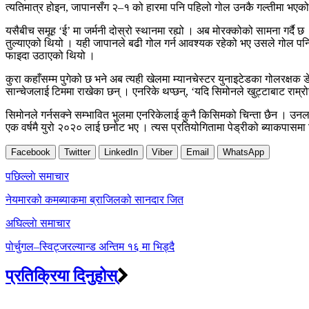
त्यतिमात्र होइन, जापानसँग २–१ को हारमा पनि पहिलो गोल उनकै गल्तीमा भएको 
यसैबीच समूह ‘ई’ मा जर्मनी दोस्रो स्थानमा रह्यो । अब मोरक्कोको सामना गर्दै छ
तुल्याएको थियो । यही जापानले बढी गोल गर्न आवश्यक रहेको भए उसले गोल पनि ग
फाइदा उठाएको थियो ।
कुरा कहाँसम्म पुगेको छ भने अब त्यही खेलमा म्यानचेस्टर युनाइटेडका गोलरक्ष
सान्चेजलाई टिममा राखेका छन् । एनरिके थप्छन्, ‘यदि सिमोनले खुट्टाबाट राम्रोस
सिमोनले गर्नसक्ने सम्भावित भुलमा एनरिकेलाई कुनै किसिमको चिन्ता छैन । 
एक वर्षमै युरो २०२० लाई छनोट भए । त्यस प्रतियोगितामा पेड्रीको ब्याकपासमा स
Facebook
Twitter
LinkedIn
Viber
Email
WhatsApp
Post
पछिल्लाे समाचार
navigation
नेयमारको कमब्याकमा ब्राजिलको सानदार जित
अघिल्लाे समाचार
पोर्चुगल–स्विट्जरल्यान्ड अन्तिम १६ मा भिड्दै
प्रतिक्रिया दिनुहोस्