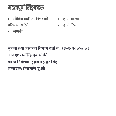
महत्वपूर्ण लिङ्कहरू
भाैतिकवादी उपनिषद्काे
हाम्राे बारेमा
परिचर्चा गरिने
हाम्राे टिम
सम्पर्क
सूचना तथा प्रसारण विभाग दर्ता नं.: १३०६-२०७५/ ७६
अध्यक्ष: रामसिंह बुढाथाेकी
प्रबन्ध निर्देशक: हुकुम बहादुर सिंह
सम्पादक: हिरामणि दु:खी