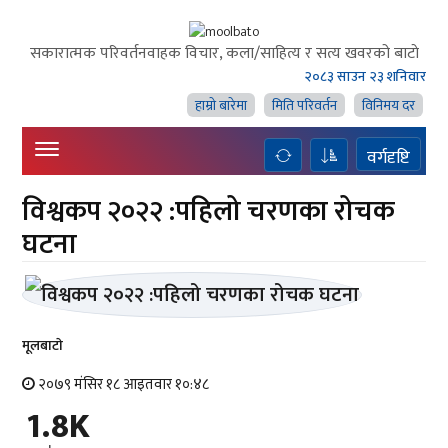
सकारात्मक परिवर्तनवाहक विचार, कला/साहित्य र सत्य खवरको बाटाे
२०८३ साउन २३ शनिवार
हाम्राे बारेमा
मिति परिवर्तन
विनिमय दर
वर्गदृष्टि
विश्वकप २०२२ :पहिलो चरणका रोचक
घटना
मूलबाटाे
२०७९ मंसिर १८ आइतवार १०:४८
1.8K