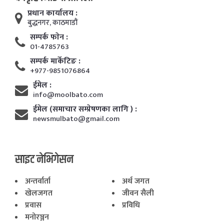
प्रधान कार्यालय :
बुद्धनगर, काठमाडाैं
सम्पर्क फाेन :
01-4785763
सम्पर्क मार्केटिङ :
+977-9851076864
ईमेल :
info@moolbato.com
ईमेल (समाचार सम्प्रेषणका लागि ) :
newsmulbato@gmail.com
साइट नेभिगेसन
अन्तर्वार्ता
अर्थ जगत
खेलजगत
जीवन सैली
प्रवास
प्रविधि
मनोरञ्जन