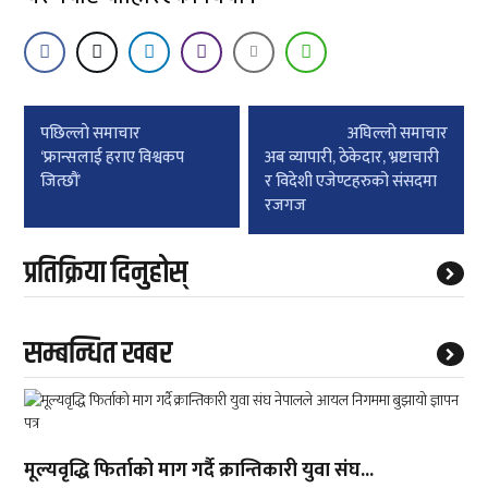
Post
पछिल्लाे समाचार
अघिल्लाे समाचार
navigation
‘फ्रान्सलाई हराए विश्वकप
अब व्यापारी, ठेकेदार, भ्रष्टाचारी
जित्छौं’
र विदेशी एजेण्टहरुको संसदमा
रजगज
प्रतिक्रिया दिनुहोस्
सम्बन्धित खबर
मूल्यवृद्धि फिर्ताको माग गर्दै क्रान्तिकारी युवा संघ...