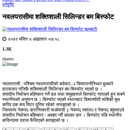
वर्गदृष्टि
नवलपरासीमा शक्तिशाली सिलिन्डर बम बिस्फोट
मूलबाटाे
२०७९ मंसिर ४ आइतवार ०७:५८
1.3K
shares
नवलपरासी : पश्चिम नवलपरासीको बर्दघाट–२ चिसापानीस्थित बुधवारे
हाटबजार नजिकै शक्तिशाली सिलिन्डर बम बिस्फोट भएको छ ।
संसदीय निर्वाचन बहिष्कार गर्ने दल तथा समुहहरुले बिस्फोट गराएको हुन सक्ने
स्थानीयको अनुमान छ । बिस्फोट भएको स्थानबाट दिब्यज्योती माबिको बुथ
करिव एक सय मिटर दुरिमा रहेको जनाइएको छ ।
जिल्लामा नेकपा( क्रान्तिकारी माओवादी ); नेकपा( मशाल) र नेकपा( बहुमत)ले
संसदीय निर्वाचन बहिष्कार / अबज्ञा गर्दै आएका छन । बिस्फोट पछि स्थानीय
बासिन्दामा त्रास फैलिएको बताइएको छ ।