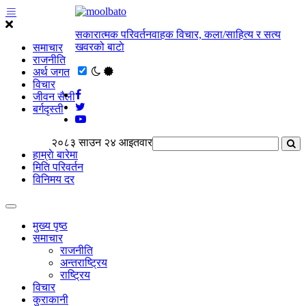
सकारात्मक परिवर्तनवाहक विचार, कला/साहित्य र सत्य
खवरको बाटाे
समाचार
राजनीति
अर्थ जगत
विचार
जीवन सैली
बर्गदृस्ती
२०८३ साउन २४ आइतवार
हाम्राे बारेमा
मिति परिवर्तन
विनिमय दर
मुख्य पृष्ठ
समाचार
राजनीति
अन्तराष्ट्रिय
राष्ट्रिय
विचार
कुराकानी