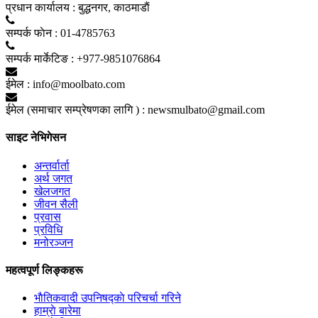
प्रधान कार्यालय :
बुद्धनगर, काठमाडाैं
सम्पर्क फाेन :
01-4785763
सम्पर्क मार्केटिङ :
+977-9851076864
ईमेल :
info@moolbato.com
ईमेल (समाचार सम्प्रेषणका लागि ) :
newsmulbato@gmail.com
साइट नेभिगेसन
अन्तर्वार्ता
अर्थ जगत
खेलजगत
जीवन सैली
प्रवास
प्रविधि
मनोरञ्जन
महत्वपूर्ण लिङ्कहरू
भाैतिकवादी उपनिषद्काे परिचर्चा गरिने
हाम्राे बारेमा