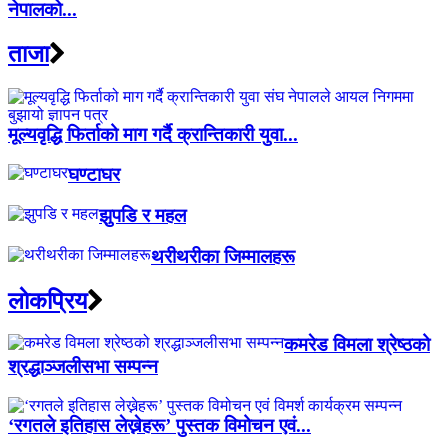
नेपालको...
ताजा
मूल्यवृद्धि फिर्ताको माग गर्दै क्रान्तिकारी युवा...
घण्टाघर
झुपडि र महल
थरीथरीका जिम्मालहरू
लाेकप्रिय
कमरेड विमला श्रेष्ठको
श्रद्धाञ्जलीसभा सम्पन्न
‘रगतले इतिहास लेख्नेहरू’ पुस्तक विमोचन एवं...