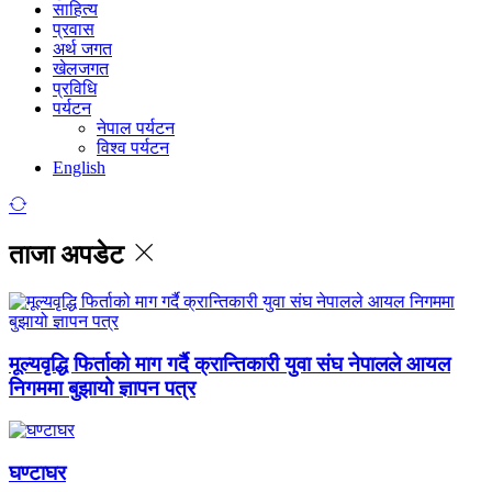
साहित्य
प्रवास
अर्थ जगत
खेलजगत
प्रविधि
पर्यटन
नेपाल पर्यटन
विश्व पर्यटन
English
ताजा अपडेट
मूल्यवृद्धि फिर्ताको माग गर्दै क्रान्तिकारी युवा संघ नेपालले आयल
निगममा बुझायो ज्ञापन पत्र
घण्टाघर