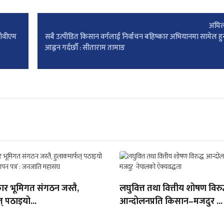
अघिल
 पीवीएम
सबै उत्पीडित किसान वर्गलाई निर्वाचन बहिष्कार अभियानमा सामेल हु
आह्वन गर्दछौँ : सीताराम तामाङ
ार भूमिगत संगठन जस्तै,
लघुवित्त तथा वित्तीय शोषण विरुद
् पठाइयो...
आन्दोलनप्रति किसान–मजदुर ...