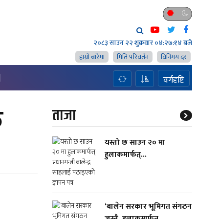
२०८३ साउन २२ शुक्रवार
०४:२७:१५ बजे
हाम्राे बारेमा
मिति परिवर्तन
विनिमय दर
H
वर्गदृष्टि
क
ताजा
यस्तो छ साउन २० मा
हुलाकमार्फत्...
‘बालेन सरकार भूमिगत संगठन
जस्तै, हुलाकमार्फत्...