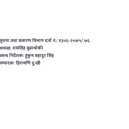
सूचना तथा प्रसारण विभाग दर्ता नं.: १३०६-२०७५/ ७६
अध्यक्ष: रामसिंह बुढाथाेकी
प्रबन्ध निर्देशक: हुकुम बहादुर सिंह
सम्पादक: हिरामणि दु:खी