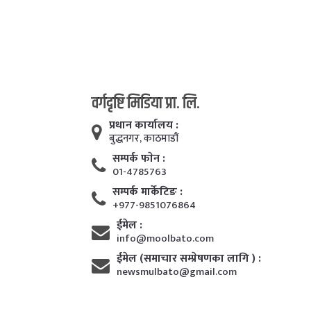
वर्गदृष्टि मिडिया प्रा. लि.
प्रधान कार्यालय :
बुद्धनगर, काठमाडाैं
सम्पर्क फाेन :
01-4785763
सम्पर्क मार्केटिङ :
+977-9851076864
ईमेल :
info@moolbato.com
ईमेल (समाचार सम्प्रेषणका लागि ) :
newsmulbato@gmail.com