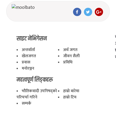
साइट नेभिगेसन
अन्तर्वार्ता
अर्थ जगत
खेलजगत
जीवन सैली
प्रवास
प्रविधि
मनोरञ्जन
महत्वपूर्ण लिङ्कहरू
भाैतिकवादी उपनिषद्काे
हाम्राे बारेमा
परिचर्चा गरिने
हाम्राे टिम
सम्पर्क