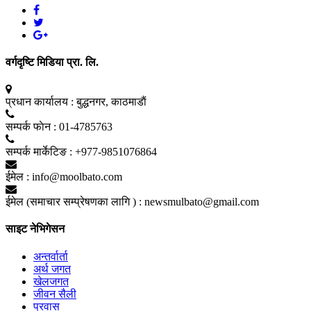
वर्गदृष्टि मिडिया प्रा. लि.
प्रधान कार्यालय :
बुद्धनगर, काठमाडाैं
सम्पर्क फाेन :
01-4785763
सम्पर्क मार्केटिङ :
+977-9851076864
ईमेल :
info@moolbato.com
ईमेल (समाचार सम्प्रेषणका लागि ) :
newsmulbato@gmail.com
साइट नेभिगेसन
अन्तर्वार्ता
अर्थ जगत
खेलजगत
जीवन सैली
प्रवास