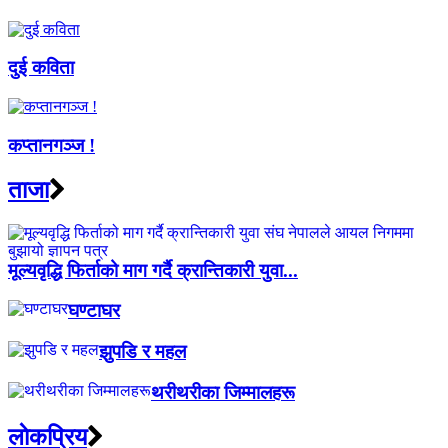
दुई कविता
कप्तानगञ्ज !
ताजा
मूल्यवृद्धि फिर्ताको माग गर्दै क्रान्तिकारी युवा...
घण्टाघर
झुपडि र महल
थरीथरीका जिम्मालहरू
लाेकप्रिय