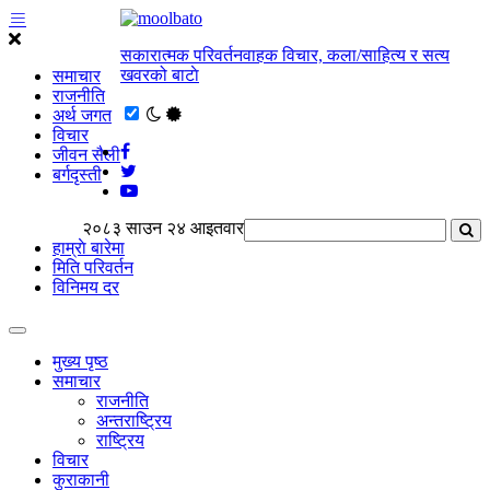
सकारात्मक परिवर्तनवाहक विचार, कला/साहित्य र सत्य
खवरको बाटाे
समाचार
राजनीति
अर्थ जगत
विचार
जीवन सैली
बर्गदृस्ती
२०८३ साउन २४ आइतवार
हाम्राे बारेमा
मिति परिवर्तन
विनिमय दर
मुख्य पृष्ठ
समाचार
राजनीति
अन्तराष्ट्रिय
राष्ट्रिय
विचार
कुराकानी