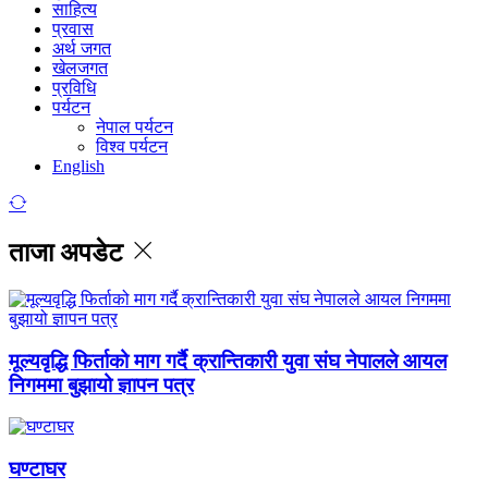
साहित्य
प्रवास
अर्थ जगत
खेलजगत
प्रविधि
पर्यटन
नेपाल पर्यटन
विश्व पर्यटन
English
ताजा अपडेट
मूल्यवृद्धि फिर्ताको माग गर्दै क्रान्तिकारी युवा संघ नेपालले आयल
निगममा बुझायो ज्ञापन पत्र
घण्टाघर